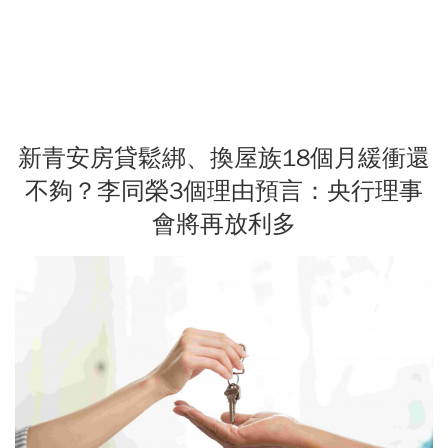
新青安房貸鬆綁、換屋族18個月緩衝還
不夠？李同榮3個理由預言：央行理事
會將再放利多