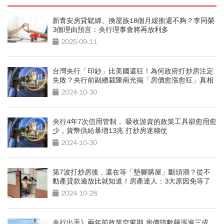
新青安房貸鬆綁、換屋族18個月緩衝還不夠？李同榮
3個理由預言：央行理事會將再放利多
2025-09-11
台灣央行「印鈔」比美國還狂！為何政府打炒房注定
失敗？央行前副總裁陳南光揭「房價愈漲愈狂」真相
2024-10-30
央行4年7次信用管制， 吸收游資的政策工具卻愈用愈
少，貨幣供給暴增13兆 打炒房迷糊仗
2024-10-30
第7波打炒房後，還在等「墊腳購屋」斷頭潮？從不
動產貸款逾放比就知道！房產達人：3大原因免等了
2024-10-28
央行出手》兩年前政策空窗期 房價指數飆漲逾三成