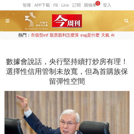
0
熱門：
市值型etf
股票股利怎麼算
esg是什麼
天氣
AI
數據會說話，央行堅持續打炒房有理！
選擇性信用管制未放寬，但為首購族保
留彈性空間