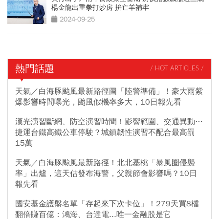
楊金龍出重拳打炒房 拚亡羊補牢
2024-09-25
熱門話題
/ HOT ARTICLES /
天氣／白海豚颱風最新路徑圖「陸警準備」！豪大雨紫
爆影響時間曝光，颱風假機率多大，10日報先看
漢光演習斷網、防空演習時間！影響範圍、交通異動…
捷運台鐵高鐵公車停駛？城鎮韌性演習不配合最高罰
15萬
天氣／白海豚颱風最新路徑！北北基桃「暴風圈侵襲
率」出爐，這天估發布海警，父親節會影響嗎？10日
報先看
國安基金護盤名單「存起來下次卡位」！279天買8檔
翻倍賺百億：鴻海、台達電...唯一金融股是它