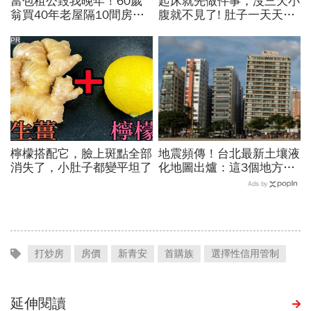
當包租公毀我晚年！60歲
起床就先做件事，沒三天小
翁買40年老屋隔10間房，
腹就不見了! 肚子一天天變
想躺賺卻月月倒賠，淪夜班
小！
警衛還房貸…退休收租3死
PR
穴
檸檬搭配它，臉上斑點全部
地震頻傳！台北最新土壤液
消失了，小肚子都變平坦了
化地圖出爐：這3個地方變
「高液化潛勢」，我家會有
Ads by
危險嗎？
打炒房
房價
新青安
首購族
選擇性信用管制
延伸閱讀