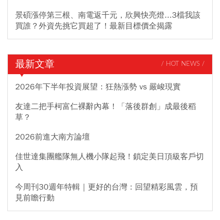
景碩漲停第三根、南電返千元，欣興快亮燈...3檔我該
買誰？外資先挑它買超了！最新目標價全揭露
最新文章
/ HOT NEWS /
2026年下半年投資展望：狂熱漲勢 vs 嚴峻現實
友達二把手柯富仁裸辭內幕！「落後群創」成最後稻
草？
2026前進大南方論壇
佳世達集團艦隊無人機小隊起飛！鎖定美日頂級客戶切
入
今周刊30週年特輯｜更好的台灣：回望精彩風雲，預
見前瞻行動