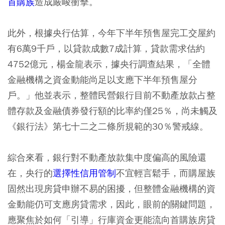
首購族
造成嚴峻衝擊。
此外，根據央行估算，今年下半年預售屋完工交屋約
有6萬9千戶，以貸款成數7成計算，貸款需求估約
4752億元，楊金龍表示，據央行調查結果，「全體
金融機構之資金動能尚足以支應下半年預售屋分
戶。」他並表示，整體民營銀行目前不動產放款占整
體存款及金融債券發行額的比率約僅25％，尚未觸及
《銀行法》第七十二之二條所規範的30％警戒線。
綜合來看，銀行對不動產放款集中度偏高的風險還
在，央行的
選擇性信用管制
不宜輕言鬆手，而購屋族
固然出現房貸申辦不易的困擾，但整體金融機構的資
金動能仍可支應房貸需求，因此，眼前的關鍵問題，
應聚焦於如何「引導」行庫資金更能流向首購族房貸