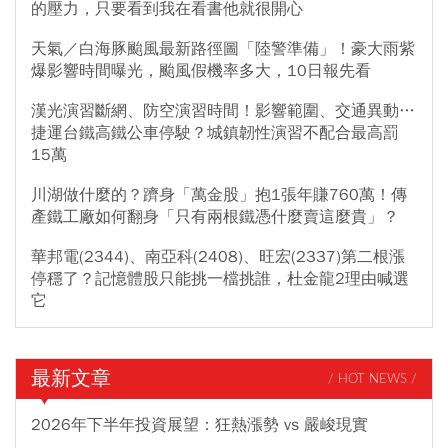
的壓力，只要看到我在看書他就很開心
天氣／白海豚颱風最新路徑圖「陸警準備」！豪大雨紫
爆影響時間曝光，颱風假機率多大，10日報先看
漢光演習斷網、防空演習時間！影響範圍、交通異動…
捷運台鐵高鐵公車停駛？城鎮韌性演習不配合最高罰
15萬
川湖做什麼的？躋身「萬金股」抱1張年賺760萬！傳
產鐵工廠如何翻身「只有兩根鐵憑什麼賣這麼貴」？
華邦電(2344)、南亞科(2408)、旺宏(2337)第二根漲
停穩了？記憶體股只能挑一檔挑誰，杜金龍2理由喊選
它
最新文章
/ HOT NEWS /
2026年下半年投資展望：狂熱漲勢 vs 嚴峻現實