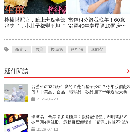
新青安
房貸
換屋族
銀行法
李同榮
延伸閱讀
台勝科(2532)做什麼的？是台塑子公司？今年股價翻3
倍！中美晶、合晶、環球晶...矽晶圓下半年還能大暴
漲？
2026-06-23
環球晶、合晶漲多還能買？接棒記憶體，謝明哲點名
矽晶圓4檔飆股、最新目標價曝光「留意3數據不怕追
高」
2026-07-12