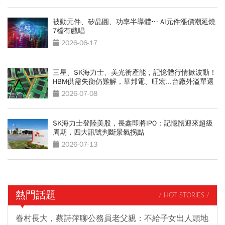
被動元件、矽晶圓、功率半導體⋯ AI元件漲價潮延燒
7檔有戲唱
2026-06-17
三星、SK海力士、美光衝產能，記憶體行情掀波動！
HBM供需失衡仍難解，華邦電、旺宏...台廠外溢單還
能接多久？
2026-07-08
SK海力士登陸美股，長鑫即將IPO：記憶體迎來超級
周期，四大訊號判斷景氣拐點
2026-07-13
熱門話題
/ HOT STORIES /
眷村長大，蔡詩萍聊公務員老父親：不給子女出人頭地