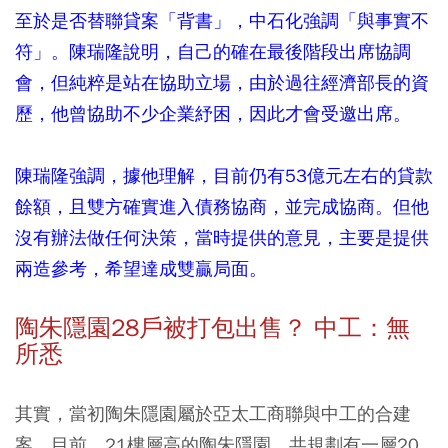
至於是否替聯貸案「背書」，中石化強調「與事實不
符」。陳瑞隆說明，自己的確在最後階段出席協調
會，但純粹是站在協助立場，由於過往經濟部長的資
歷，他曾協助不少企業紓困，因此才會受邀出席。
陳瑞隆強調，據他理解，目前仍有53億元左右的貸款
餘額，且雙方確實進入債務協商，並完成協商。但他
沒有辦法做任何決策，當時提供的意見，主要是提供
兩造參考，希望達成雙贏局面。
陶朱隱園28戶被打包出售？ 中工：無
所悉
其實，當初陶朱隱園屬於亞太工商聯與中工的合建
案。目前，21樓層高的陶朱隱園，共規劃有一層20