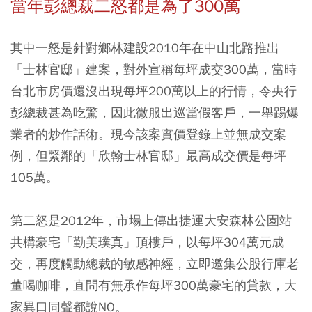
當年彭總裁二怒都是為了300萬
其中一怒是針對鄉林建設2010年在中山北路推出
「士林官邸」建案，對外宣稱每坪成交300萬，當時
台北市房價還沒出現每坪200萬以上的行情，令央行
彭總裁甚為吃驚，因此微服出巡當假客戶，一舉踢爆
業者的炒作話術。現今該案實價登錄上並無成交案
例，但緊鄰的「欣翰士林官邸」最高成交價是每坪
105萬。
第二怒是2012年，市場上傳出捷運大安森林公園站
共構豪宅「勤美璞真」頂樓戶，以每坪304萬元成
交，再度觸動總裁的敏感神經，立即邀集公股行庫老
董喝咖啡，直問有無承作每坪300萬豪宅的貸款，大
家異口同聲都說NO。