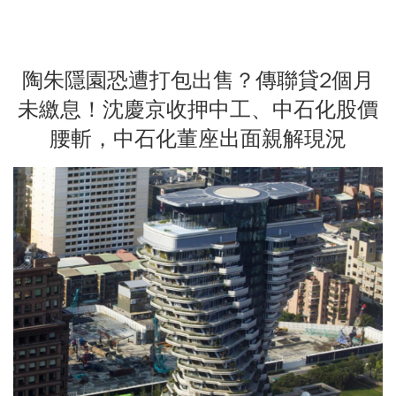
陶朱隱園恐遭打包出售？傳聯貸2個月
未繳息！沈慶京收押中工、中石化股價
腰斬，中石化董座出面親解現況