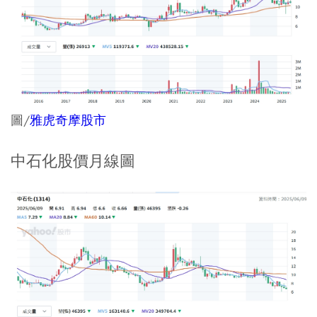
圖/
雅虎奇摩股市
中石化股價月線圖