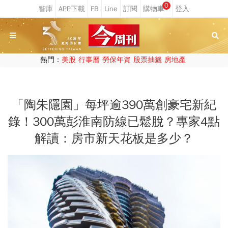
0
熱門：
美股
行事曆
勞保年資
股票抽籤
房地產
「陶朱隱園」每坪逾390萬創豪宅新紀
錄！300萬彭淮南防線已鬆脫？專家4點
解讀：房市新天花板是多少？