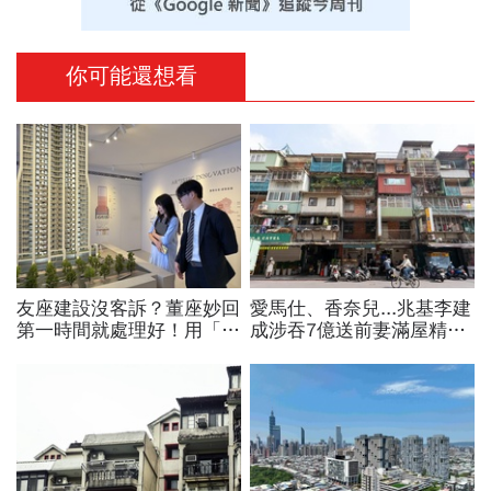
你可能還想看
友座建設沒客訴？董座妙回
愛馬仕、香奈兒...兆基李建
第一時間就處理好！用「這
成涉吞7億送前妻滿屋精
房子我一定要住」心態來
品，遭羈押禁見！宏碁李文
建：抓緊4重點不景氣照賣
詳當董座才2天閃辭：發現
內部缺失