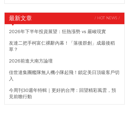
最新文章
/ HOT NEWS /
2026年下半年投資展望：狂熱漲勢 vs 嚴峻現實
友達二把手柯富仁裸辭內幕！「落後群創」成最後稻
草？
2026前進大南方論壇
佳世達集團艦隊無人機小隊起飛！鎖定美日頂級客戶切
入
今周刊30週年特輯｜更好的台灣：回望精彩風雲，預
見前瞻行動