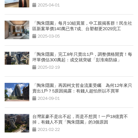
2025-04-01
「陶朱隱園」每月10組賞屋，中工親揭客群！民生社
區新案單價140萬已售7成、台塑都更2029完工
2025-03-05
「陶朱隱園」完工8年只賣出1戶，調整價格開賣！每
坪單價估300萬起：成交就突破「彭淮南防線」
2025-02-19
「陶朱隱園」再因柯文哲金流案受矚 為何12年來只
賣出1戶？5原因揭露：有錢人超怕所以不買單
2024-09-01
台灣富豪不是出不起，而是不想買！一戶18億賣不
掉，有錢人不買「陶朱隱園」的3個原因
2021-02-22