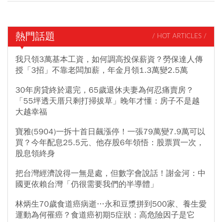
熱門話題
/ HOT ARTICLES /
我只領3萬基本工資，如何調高投保薪資？勞保達人傳
授「3招」不靠老闆加薪，年金月領1.3萬變2.5萬
30年房貸終於還完，65歲退休夫妻為何忍痛賣房？
「55坪透天厝只剩打掃拔草」晚年才懂：房子不是越
大越幸福
寶雅(5904)一拆十首日飆漲停！一張79萬變7.9萬可以
買？今年配息25.5元、他存股6年領悟：股票買一次，
股息領終身
把台灣經濟說得一無是處，但數字會說話！謝金河：中
國更依賴台灣「仍很需要我們的半導體」
林炳生70歲食道癌病逝…永和豆漿拼到500家、養生愛
運動為何罹癌？食道癌初期5症狀：高危險因子是它