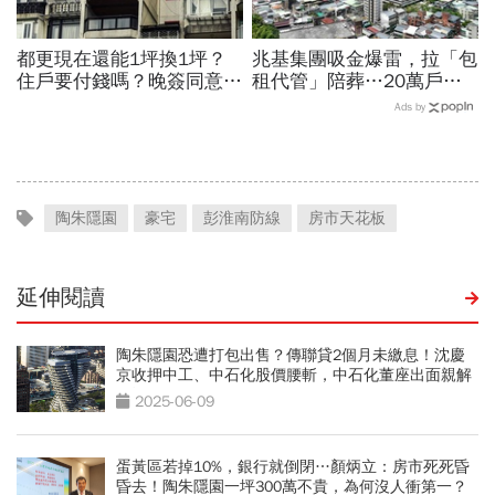
都更現在還能1坪換1坪？
兆基集團吸金爆雷，拉「包
住戶要付錢嗎？晚簽同意書
租代管」陪葬…20萬戶社
分更多？租金補貼1個月多
宅運作藏偏失！李同榮：背
Ads by
少？7個關鍵問題全面解答
後有「致命三刀」
陶朱隱園
豪宅
彭淮南防線
房市天花板
延伸閱讀
陶朱隱園恐遭打包出售？傳聯貸2個月未繳息！沈慶
京收押中工、中石化股價腰斬，中石化董座出面親解
現況
2025-06-09
蛋黃區若掉10%，銀行就倒閉…顏炳立：房市死死昏
昏去！陶朱隱園一坪300萬不貴，為何沒人衝第一？