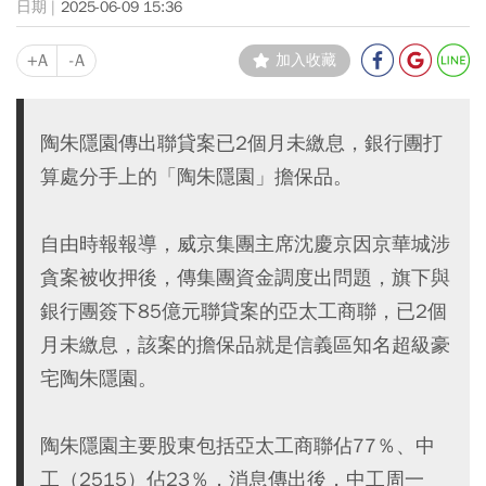
2025-06-09 15:36
+A
-A
加入收藏
陶朱隱園傳出聯貸案已2個月未繳息，銀行團打
算處分手上的「陶朱隱園」擔保品。
自由時報報導，威京集團主席沈慶京因京華城涉
貪案被收押後，傳集團資金調度出問題，旗下與
銀行團簽下85億元聯貸案的亞太工商聯，已2個
月未繳息，該案的擔保品就是信義區知名超級豪
宅陶朱隱園。
陶朱隱園主要股東包括亞太工商聯佔77％、中
工（2515）佔23％，消息傳出後，中工周一