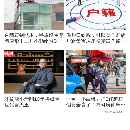
台積電到熊本，半導體生態
借戶口給親友可以嗎？寄放
圈成形！三井不動產推31
戶籍會害房屋稅變貴？被查
公頃「熊本科學園區」，
怎麼辦？2026寄戶口必
2030年完成開發
看：3/23前一定要完成這
件事
雜貨店小老闆10年拚成包
一台「小白機」把3任總統
租代管天王
個資全賣了！為何房仲寧願
靠它也不願拜訪屋主 專
Ads by
家曝名單：看你是不是A貨