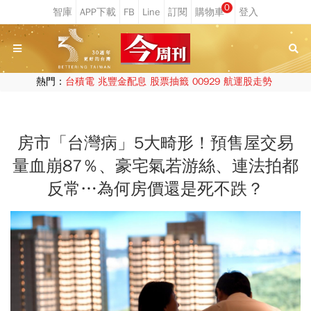
0
熱門：
台積電
兆豐金配息
股票抽籤
00929
航運股走勢
房市「台灣病」5大畸形！預售屋交易
量血崩87％、豪宅氣若游絲、連法拍都
反常…為何房價還是死不跌？