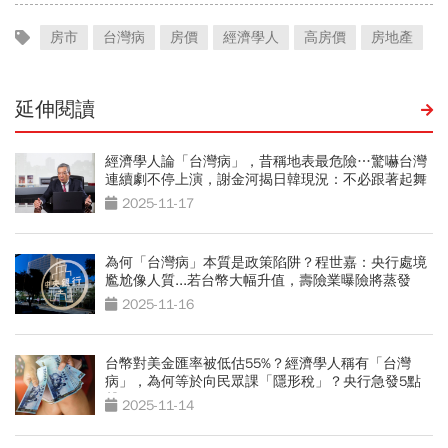
房市
台灣病
房價
經濟學人
高房價
房地產
延伸閱讀
經濟學人論「台灣病」，昔稱地表最危險…驚嚇台灣
連續劇不停上演，謝金河揭日韓現況：不必跟著起舞
2025-11-17
為何「台灣病」本質是政策陷阱？程世嘉：央行處境
尷尬像人質...若台幣大幅升值，壽險業曝險將蒸發
2025-11-16
台幣對美金匯率被低估55%？經濟學人稱有「台灣
病」，為何等於向民眾課「隱形稅」？央行急發5點
聲明
2025-11-14