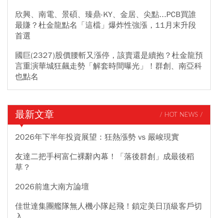
欣興、南電、景碩、臻鼎-KY、金居、尖點...PCB買誰
最賺？杜金龍點名「這檔」爆炸性強漲，11月末升段
首選
國巨(2327)股價腰斬又漲停，該賣還是續抱？杜金龍預
言重演華城狂飆走勢「解套時間曝光」！群創、南亞科
也點名
最新文章
/ HOT NEWS /
2026年下半年投資展望：狂熱漲勢 vs 嚴峻現實
友達二把手柯富仁裸辭內幕！「落後群創」成最後稻
草？
2026前進大南方論壇
佳世達集團艦隊無人機小隊起飛！鎖定美日頂級客戶切
入