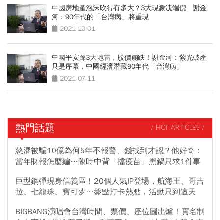
中國房地產泡沫吹得有多大？3大現象洩端倪 謝金
河：90年代的「台灣病」將重現
2021-10-01
中國平安踩3大地雷，股價崩跌！謝金河：紫光破產
只是序幕，中國經濟潛藏90年代「台灣病」
2021-07-11
熱門話題
/ HOT ARTICLES /
慈濟被騙10億為何5年不報警、錢找到才認？他好奇：
當年財報怎麼編…陳時中背「擋疫苗」黑鍋只求1件事
巨型鋼彈現身信義區！20個人氣IP登場，航海王、哥吉
拉、七龍珠、寶可夢…盤點打卡熱點，活動只到這天
BIGBANG演唱會台灣時間、票價、座位圖出爐！實名制