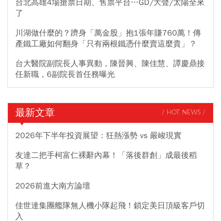
台北高雄4場搶票日期、售票平台…GD/大聲/太陽全來
了
川湖做什麼的？躋身「萬金股」抱1張年賺760萬！傳
產鐵工廠如何翻身「只有兩根鐵憑什麼賣這麼貴」？
台大醫院副院長人事異動，陳晉興、陳佳慧、譚慶鼎接
任新職，6副院長首任務曝光
最新文章
/ HOT NEWS /
2026年下半年投資展望：狂熱漲勢 vs 嚴峻現實
友達二把手柯富仁裸辭內幕！「落後群創」成最後稻
草？
2026前進大南方論壇
佳世達集團艦隊無人機小隊起飛！鎖定美日頂級客戶切
入