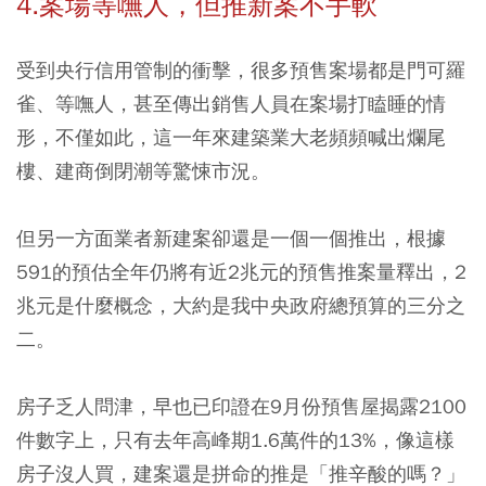
4.案場等嘸人，但推新案不手軟
受到央行信用管制的衝擊，很多預售案場都是門可羅
雀、等嘸人，甚至傳出銷售人員在案場打瞌睡的情
形，不僅如此，這一年來建築業大老頻頻喊出爛尾
樓、建商倒閉潮等驚悚市況。
但另一方面業者新建案卻還是一個一個推出，根據
591的預估全年仍將有近2兆元的預售推案量釋出，2
兆元是什麼概念，大約是我中央政府總預算的三分之
二。
房子乏人問津，早也已印證在9月份預售屋揭露2100
件數字上，只有去年高峰期1.6萬件的13%，像這樣
房子沒人買，建案還是拼命的推是「推辛酸的嗎？」