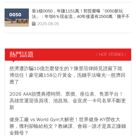
靠1檔0050，年賺1151萬！郭哲榮曝「0050新玩
法」：年領6％現金流，40年後還有2500萬「幾乎不
可能賣光」
2025-08-05
熱門話題
/ HOT STORIES /
慈濟遭詐騙10億怎麼發生的？陳昱瑄律師見證嚴下跪
博信任！豪宅藏158公斤黃金，洗錢手法曝光…慈濟回
應了
2026 AAA頒獎典禮時間、票價、座位表、售票平台！
高雄世運迎張員瑛、池昌旭、金宣虎…卡司名單不斷更
新
健身工廠 vs World Gym大解密！世界健身-KY營收大
勝，獲利卻輸給柏文？教練課、會籍…誰才是真正賺錢
金雞母？