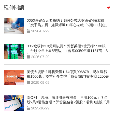
延伸閱讀
0050跌破百元要搶嗎？郭哲榮喊大盤跌破4萬就砸
「幾千萬」買...施昇輝曝10字心法喊「2類ETF別碰」
2026-07-29
0050跌到93.X元可以買？郭哲榮砸1億元掃1100張
「台股今年上看5萬點」：曾靠0050年賺1151萬、3
策略曝光
2026-07-29
美債大復活？郭哲榮砸1.74億買00687B，現在還虧
損1500萬，雙重利多支撐「我美債ETF絕對賺2200萬
出場」
2025-09-09
南亞科、鴻海、廣達誰最有機會「再漲100元」？台
股2萬8還能進場？郭哲榮點名2飆股：看到1訊號「用
力買」
2025-10-29