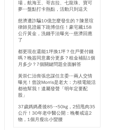
場，航海王、哥吉拉、七龍珠、寶可
夢…盤點打卡熱點，活動只到這天
慈濟遭詐騙10億怎麼發生的？陳昱瑄
律師見證嚴下跪博信任！豪宅藏158
公斤黃金，洗錢手法曝光…慈濟回應
了
都更現在還能1坪換1坪？住戶要付錢
嗎？晚簽同意書分更多？租金補貼1個
月多少？7個關鍵問題全面解答
黃崇仁治喪張忠謀任主委…兩人交情
曝光！曾說Morris是老大：力積電能活
都他幫我！遺屬發聲「明年定要配
股」
37歲媽媽產後85→50kg，2招甩肉35
公斤！30年老中醫公開：晚餐戒這2
物，1個月瘦出小蠻腰