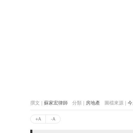
蘇家宏律師
房地產
今
+A
-A