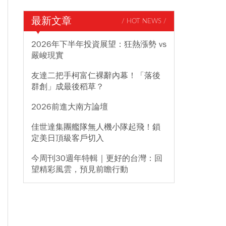
最新文章
/ HOT NEWS /
2026年下半年投資展望：狂熱漲勢 vs
嚴峻現實
友達二把手柯富仁裸辭內幕！「落後
群創」成最後稻草？
2026前進大南方論壇
佳世達集團艦隊無人機小隊起飛！鎖
定美日頂級客戶切入
今周刊30週年特輯｜更好的台灣：回
望精彩風雲，預見前瞻行動