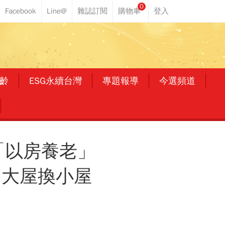
0
齡
ESG永續台灣
專題報導
今選頻道
「以房養老」
，大屋換小屋