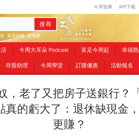
搜尋
資
股票抽籤
房地產
生活
今周大耳朵 Podcast
富足今周起
幸福熟
存股助理
今周學堂
訂購優惠
活動報名
奴，老了又把房子送銀行？
點真的虧大了：退休缺現金
更賺？