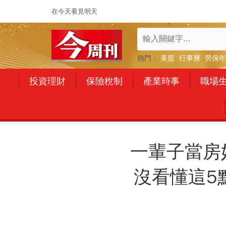
在今天看見明天
熱門：
美股
行事曆
勞保年
投資理財
保險稅制
產業時事
職場
一輩子當房
沒看懂這5