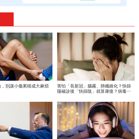
動，別讓小傷累積成大麻煩
害怕「長新冠」腦霧、肺纖維化？快篩
陽確診後「快篩陰」就算康復？病毒仍
會停留28天...3解方在這
PR