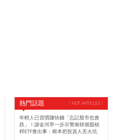
熱門話題
/ HOT ARTICLES /
年輕人已習慣賺快錢「忘記股市也會
跌」！謝金河早一步示警南韓個股槓
桿ETF會出事：根本把投資人丟火坑