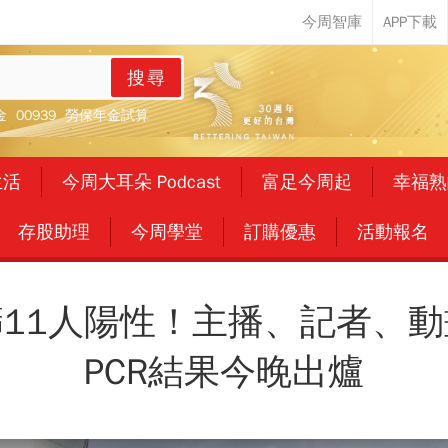
搜尋
金
00939
勞保年金試算
生活
今周大耳朵 Podcast
富足今周起
幸福熟
存股助理
今周學堂
訂購優惠
活動報名
篩11人陽性！主播、記者、
PCR結果今晚出爐