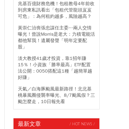
兆基百億財務危機！包租教母4年前收
到房東私訊看出「包租代管龍頭岌岌
可危」：為何租約越多，風險越高？
黃崇仁治喪張忠謀任主委…兩人交情
曝光！曾說Morris是老大：力積電能活
都他幫我！遺屬發聲「明年定要配
股」
淡大教授41歲才投資，靠1招年賺
15％！小資族「勝率最高」ETF配置
法公開：0050搭配這1種「越簡單越
好賺」
天氣／白海豚颱風最新路徑！北北基
桃暴風圈侵襲率曝光、8/7颱風假？三
颱怎麼走，10日報先看
最新文章
/ HOT NEWS /