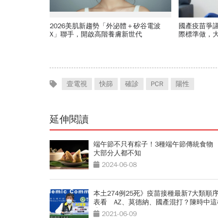
2026美肌新趨勢「外泌體＋矽谷電波
國產疫苗爭
X」聯手，開啟高階養膚新世代
際標準做，
壹電視
快篩
確診
PCR
陽性
延伸閱讀
端午節不只有粽子！3種端午節傳統食物
大部分人都不知
2024-06-08
本土274例25死》疫苗接種最新7大類順
表看 AZ、莫德納、國產混打？陳時中這
應
2021-06-09