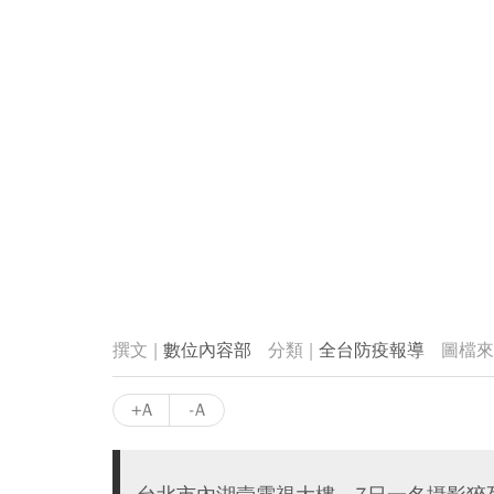
數位內容部
全台防疫報導
+A
-A