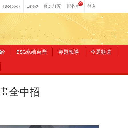
0
齡
ESG永續台灣
專題報導
今選頻道
動畫全中招