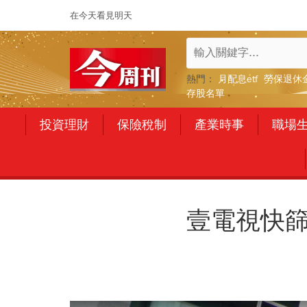
在今天看見明天
熱門：
月配息etf
勞保退休
存股名單
投資理財
保險稅制
產業時事
職場
壹電視快