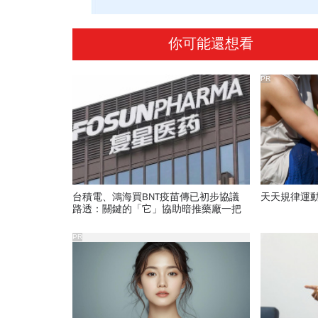
你可能還想看
PR
台積電、鴻海買BNT疫苗傳已初步協議
天天規律運
路透：關鍵的「它」協助暗推藥廠一把
PR