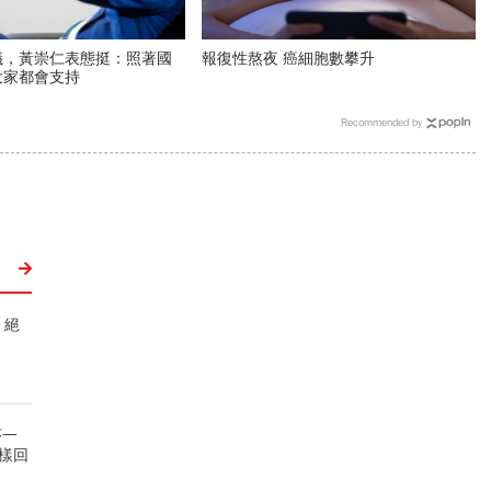
議，黃崇仁表態挺：照著國
報復性熬夜 癌細胞數攀升
大家都會支持
Recommended by
 絕
序一
樣回