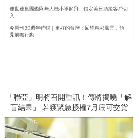
佳世達集團艦隊無人機小隊起飛！鎖定美日頂級客戶切
入
今周刊30週年特輯｜更好的台灣：回望精彩風雲，預
見前瞻行動
「聯亞」明將召開重訊！傳將揭曉「解
盲結果」 若獲緊急授權7月底可交貨