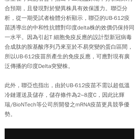
合預期，且發現
對於變異株具有效保護力
。聯亞分
析，從一期受試者檢體分析顯示，聯亞的UB-612疫
苗誘導出的中和性抗體對印度delta株的效價仍保持同
一水平。因為引起T 細胞免疫反應的設計型新冠病毒
合成肽的胺基酸序列乃來至於不易突變的蛋白區間，
所以
UB-612疫苗所產生的免疫反應，可應對現有廣
泛傳播的印度Delta突變株
。
此外，聯亞也指出，由於UB-612疫苗
不需以超低溫
冷鏈運送及儲存，儲存條件為2~8度C，因此比輝
瑞/BioNTech等公司所開發之mRNA疫苗更具競爭優
勢。