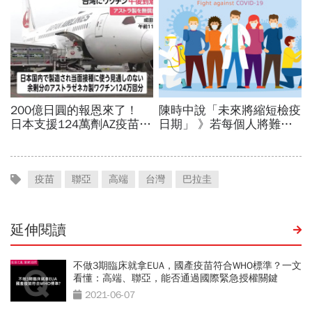
疫苗
聯亞
高端
台灣
巴拉圭
延伸閱讀
不做3期臨床就拿EUA，國產疫苗符合WHO標準？一文
看懂：高端、聯亞，能否通過國際緊急授權關鍵
2021-06-07