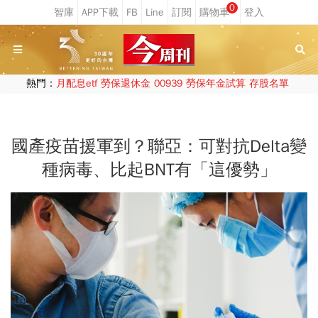
0
熱門：
月配息etf
勞保退休金
00939
勞保年金試算
存股名單
國產疫苗援軍到？聯亞：可對抗Delta變
種病毒、比起BNT有「這優勢」