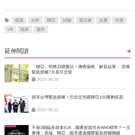
疫苗
分析
聯亞
試驗
受試者
反應
印度
UB
臨床
儲存
延伸閱讀
「聯亞」明將召開重訊！傳將揭曉「解盲結果」 若獲
緊急授權7月底可交貨
2021-06-26
就等台灣緊急授權！巴拉圭預購聯亞100萬劑疫苗
2021-06-22
不做3期臨床就拿EUA，國產疫苗符合WHO標準？一文
看懂：高端、聯亞，能否通過國際緊急授權關鍵