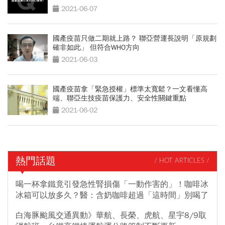
2021-06-07
國產疫苗只做二期就上路？ 聯亞營運長說明「原規劃
確非如此」 但符合WHO方向
2021-06-03
國產疫苗拿「緊急授權」標準太寬鬆？一文看懂高
端、聯亞生技疫苗保護力、安全性關鍵重點
2021-06-02
熱門話題
/ HOT ARTICLES /
喝一杯拿鐵竟引發急性腎損傷「一動作害的」！咖啡冰
冰箱可以放多久？醫：含奶咖啡超過「這時間」別喝了
白海豚颱風交通異動》華航、長榮、虎航、星宇8/9取