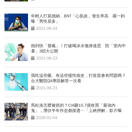
年輕人打莫德納、BNT「心肌炎」發生率高 羅一鈞
曝「男性居多」
2021-06-24
熱到快「發瘋」！打破喝冰水傷身迷思 防「室內中
暑」3招大公開
2021-06-23
我吃這些藥、有這些慢性病史，打疫苗會有問題嗎？
台大醫院QA專區解答一次看
2021-06-23
馬杜洛怎麼被抓的？CIA砸15.7億收買「最強內
鬼」，潛伏半年作息都摸透…「上銬押解」影片曝
光，他只說這句話
2026-01-04