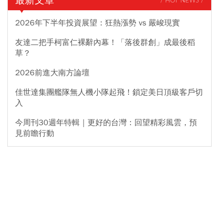
最新文章
/ HOT NEWS /
2026年下半年投資展望：狂熱漲勢 vs 嚴峻現實
友達二把手柯富仁裸辭內幕！「落後群創」成最後稻
草？
2026前進大南方論壇
佳世達集團艦隊無人機小隊起飛！鎖定美日頂級客戶切
入
今周刊30週年特輯｜更好的台灣：回望精彩風雲，預
見前瞻行動