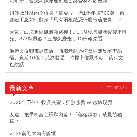
消航班，台鐵高鐵捷運航運公路管制不斷更新
川湖做什麼的？躋身「萬金股」抱1張年賺760萬！傳
產鐵工廠如何翻身「只有兩根鐵憑什麼賣這麼貴」？
天氣／白海豚颱風最新路徑！北北基桃暴風圈侵襲率曝
光、8/7颱風假？三颱怎麼走，10日報先看
顏博文從聯電到慈濟，商場老將為何會信陳昱瑄李易
儒、豪給10億？慈濟發聲：將捍衛信眾捐款、蔡英文
也說話
最新文章
/ HOT NEWS /
2026年下半年投資展望：狂熱漲勢 vs 嚴峻現實
友達二把手柯富仁裸辭內幕！「落後群創」成最後稻
草？
2026前進大南方論壇