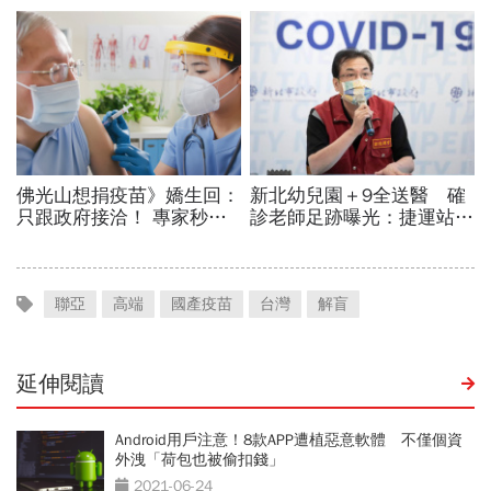
聯亞
高端
國產疫苗
台灣
解盲
延伸閱讀
Android用戶注意！8款APP遭植惡意軟體 不僅個資
外洩「荷包也被偷扣錢」
2021-06-24