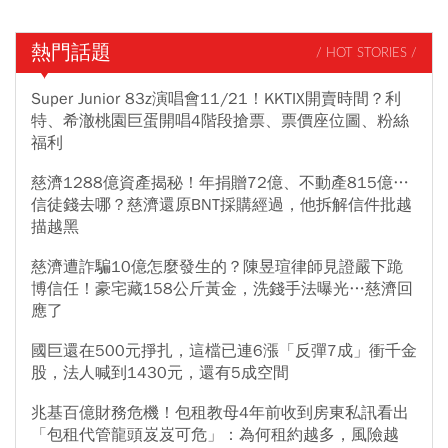
熱門話題
/ HOT STORIES /
Super Junior 83z演唱會11/21！KKTIX開賣時間？利
特、希澈桃園巨蛋開唱4階段搶票、票價座位圖、粉絲
福利
慈濟1288億資產揭秘！年捐贈72億、不動產815億…
信徒錢去哪？慈濟還原BNT採購經過，他拆解信件批越
描越黑
慈濟遭詐騙10億怎麼發生的？陳昱瑄律師見證嚴下跪
博信任！豪宅藏158公斤黃金，洗錢手法曝光…慈濟回
應了
國巨還在500元掙扎，這檔已連6漲「反彈7成」衝千金
股，法人喊到1430元，還有5成空間
兆基百億財務危機！包租教母4年前收到房東私訊看出
「包租代管龍頭岌岌可危」：為何租約越多，風險越