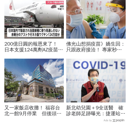
200億日圓的報恩來了！
佛光山想捐疫苗》嬌生回：
日本支援124萬劑AZ疫苗下
只跟政府接洽！ 專家秒解
午抵台 日媒：不會只這一
「眉角在這裡」
次
又一家飯店收攤！ 福容台
新北幼兒園＋9全送醫 確
北一館9月停業 但後頭還
診老師足跡曝光：捷運站、
有「這一招」
購物中心
Ads by