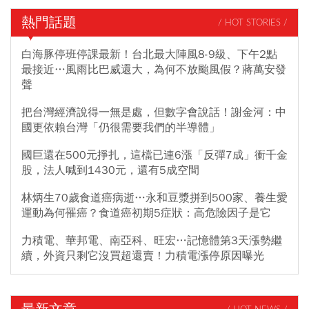
熱門話題
/ HOT STORIES /
白海豚停班停課最新！台北最大陣風8-9級、下午2點
最接近…風雨比巴威還大，為何不放颱風假？蔣萬安發
聲
把台灣經濟說得一無是處，但數字會說話！謝金河：中
國更依賴台灣「仍很需要我們的半導體」
國巨還在500元掙扎，這檔已連6漲「反彈7成」衝千金
股，法人喊到1430元，還有5成空間
林炳生70歲食道癌病逝…永和豆漿拼到500家、養生愛
運動為何罹癌？食道癌初期5症狀：高危險因子是它
力積電、華邦電、南亞科、旺宏…記憶體第3天漲勢繼
續，外資只剩它沒買超還賣！力積電漲停原因曝光