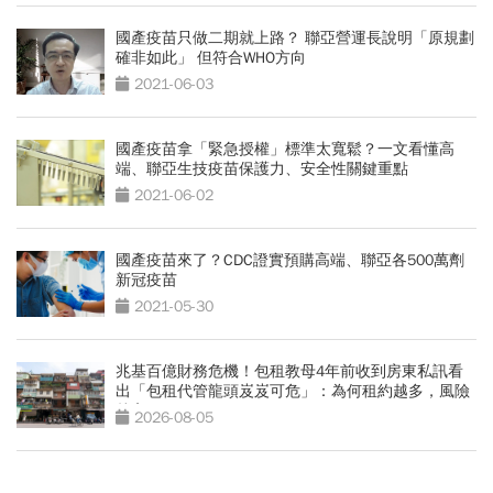
國產疫苗只做二期就上路？ 聯亞營運長說明「原規劃
確非如此」 但符合WHO方向
2021-06-03
國產疫苗拿「緊急授權」標準太寬鬆？一文看懂高
端、聯亞生技疫苗保護力、安全性關鍵重點
2021-06-02
國產疫苗來了？CDC證實預購高端、聯亞各500萬劑
新冠疫苗
2021-05-30
兆基百億財務危機！包租教母4年前收到房東私訊看
出「包租代管龍頭岌岌可危」：為何租約越多，風險
越高？
2026-08-05