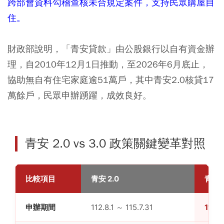
跨部會資料勾稽查核未合規定案件，支持民眾購屋自
住。
財政部說明，「青安貸款」由公股銀行以自有資金辦
理，自2010年12月1日推動，至2026年6月底止，
協助無自有住宅家庭逾51萬戶，其中青安2.0核貸17
萬餘戶，民眾申辦踴躍，成效良好。
青安 2.0 vs 3.0 政策關鍵變革對照
比較項目
青安 2.0
青安 3
申辦期間
112.8.1 ～ 115.7.31
115.8