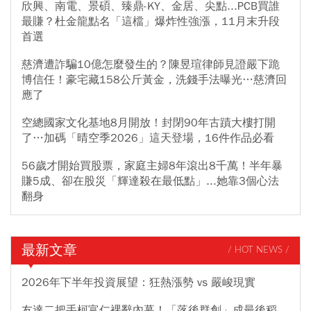
欣興、南電、景碩、臻鼎-KY、金居、尖點...PCB買誰
最賺？杜金龍點名「這檔」爆炸性強漲，11月末升段
首選
慈濟遭詐騙10億怎麼發生的？陳昱瑄律師見證嚴下跪
博信任！豪宅藏158公斤黃金，洗錢手法曝光…慈濟回
應了
空總國家文化基地8月開放！封閉90年古蹟大樓打開
了…加碼「晴空季2026」這天登場，16件作品必看
56歲才開始買股票，家庭主婦8年滾出8千萬！半年暴
賺5成、卻在股災「輝達殺在最低點」...她靠3個心法
翻身
最新文章
/ HOT NEWS /
2026年下半年投資展望：狂熱漲勢 vs 嚴峻現實
友達二把手柯富仁裸辭內幕！「落後群創」成最後稻