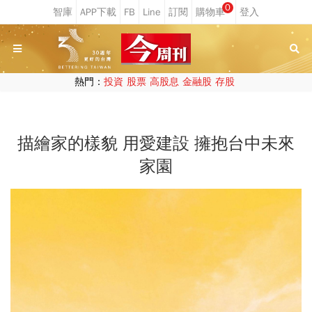
0
熱門：
投資
股票
高股息
金融股
存股
描繪家的樣貌 用愛建設 擁抱台中未來
家園