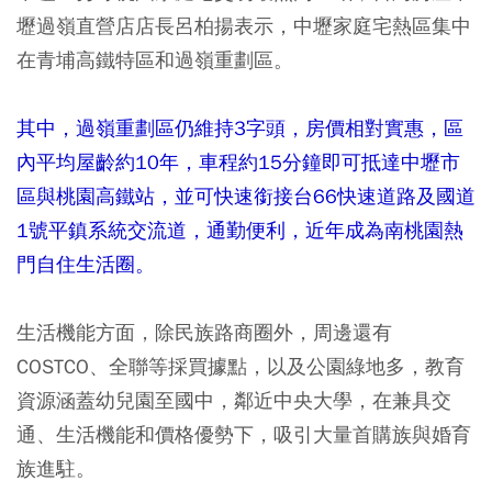
壢過嶺直營店店長呂柏揚表示，中壢家庭宅熱區集中
在青埔高鐵特區和過嶺重劃區。
其中，過嶺重劃區仍維持3字頭，房價相對實惠，區
內平均屋齡約10年，車程約15分鐘即可抵達中壢市
區與桃園高鐵站，並可快速銜接台66快速道路及國道
1號平鎮系統交流道，通勤便利，近年成為南桃園熱
門自住生活圈。
生活機能方面，除民族路商圈外，周邊還有
COSTCO、全聯等採買據點，以及公園綠地多，教育
資源涵蓋幼兒園至國中，鄰近中央大學，在兼具交
通、生活機能和價格優勢下，吸引大量首購族與婚育
族進駐。