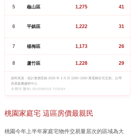
5
龜山區
1,275
41
6
平鎮區
1,222
31
7
楊梅區
1,173
26
8
蘆竹區
1,228
29
資料來源：統計實價登錄 2026 年 1~5 月 1000~1500 萬電梯住宅交易。台灣
房屋集團趨勢中心
今周刊 製作| BUSINESS TODAY
桃園家庭宅 這區房價最親民
桃園今年上半年家庭宅物件交易量居次的區域為大