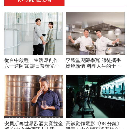
從台中啟程 生活即創作
李耀堂與陳學寬 師徒攜手
六一遛阿寬 讓日常發光的
燃燒熱情 料理人生的千滋
美食之眼
百味
安貝斯奪世界烈酒大賽雙金
高鐵動作電影《96 分鐘》