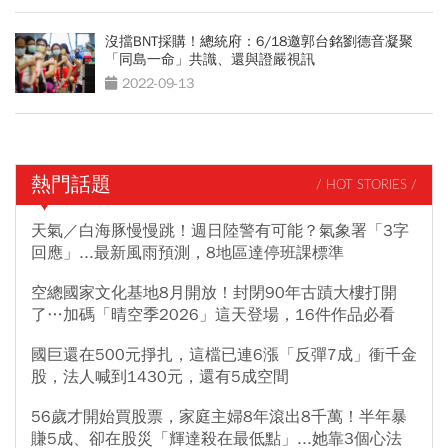
沒擋BNT採購！總統府：6/18邀郭台銘劉德音凝聚
「同島一命」共識、還與證嚴視訊
2022-09-13
熱門話題
/ HOT STORIES /
天氣／白海豚慢慢跳！週日陸警有可能？氣象署「3字
回應」...最新風雨預測，8地區達停班課標準
空總國家文化基地8月開放！封閉90年古蹟大樓打開
了…加碼「晴空季2026」這天登場，16件作品必看
國巨還在500元掙扎，這檔已連6漲「反彈7成」衝千金
股，法人喊到1430元，還有5成空間
56歲才開始買股票，家庭主婦8年滾出8千萬！半年暴
賺5成、卻在股災「輝達殺在最低點」...她靠3個心法