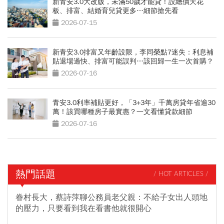
新青安3.0大改版，未滿50歲才能貸！設總價天花
板、排富、結婚育兒貸更多…細節搶先看
2026-07-15
新青安3.0排富又年齡設限，李同榮點7迷失：利息補
貼退場過快、排富可能誤判…該回歸一生一次首購？
2026-07-16
青安3.0利率補貼更好，「3+3年」千萬房貸年省逾30
萬！該買哪種房子最實惠？一文看懂貸款細節
2026-07-16
熱門話題
/ HOT ARTICLES /
眷村長大，蔡詩萍聊公務員老父親：不給子女出人頭地
的壓力，只要看到我在看書他就很開心