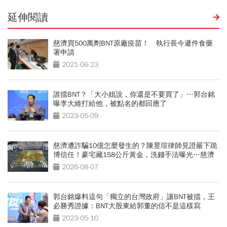
延伸閱讀
慈濟買500萬劑BNT原廠疫苗！ 執行長今遞件食藥
署申請
2021-06-23
誰擋BNT？「大小姐說，你還是不要買了」…郭台銘
曝李大維打給他，被點名的都回應了
2023-05-09
慈濟遭詐騙10億怎麼發生的？陳昱瑄律師見證嚴下跪
博信任！豪宅藏158公斤黃金，洗錢手法曝光…慈濟
回應了
2026-08-07
郭台銘爆料這句「獨立的台灣政府」讓BNT被擋，王
必勝秀證據：BNT大股東給郭董的信不是這樣寫
2023-05-10