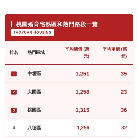
桃園婚育宅熱區和熱門路段一覽
TAOYUAN HOUSING
平均總價 (萬
平均單價 (萬
排名
熱門區域
元)
元)
1,251
35
中壢區
1
1,258
23
大園區
2
1,315
36
桃園區
3
4
八德區
1,256
32