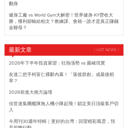
翻身
健身工廠 vs World Gym大解密！世界健身-KY營收大
勝，獲利卻輸給柏文？教練課、會籍…誰才是真正賺錢
金雞母？
最新文章
/ HOT NEWS /
2026年下半年投資展望：狂熱漲勢 vs 嚴峻現實
友達二把手柯富仁裸辭內幕！「落後群創」成最後稻
草？
2026前進大南方論壇
佳世達集團艦隊無人機小隊起飛！鎖定美日頂級客戶切
入
今周刊30週年特輯｜更好的台灣：回望精彩風雲，預
見前瞻行動