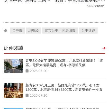
獎 台中在地酒莊走上國際
殺青！中台灣影視基地合作
舞台
劇組 打造全台第一座拍攝
Ads by
用高鐵車廂
台中市
邱璟綾
富市台中．宜居城市
台中捷運
延伸閱讀
青安3.0婚育宅能貸1500萬，北北基桃要選哪？「這
區」電梯大樓最熱賣，還有2字頭親民價
2026-07-20
新青安3.0八月上路！新婚最高貸1200萬、有子女
1500萬，北市房價上限3500萬，新青安條件一次看
2026-07-16