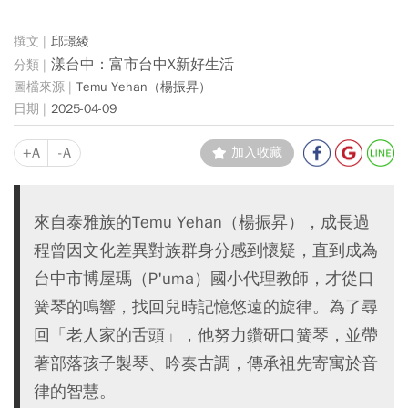
邱璟綾
漾台中：富市台中X新好生活
Temu Yehan（楊振昇）
2025-04-09
+A
-A
加入收藏
來自泰雅族的Temu Yehan（楊振昇），成長過
程曾因文化差異對族群身分感到懷疑，直到成為
台中市博屋瑪（P'uma）國小代理教師，才從口
簧琴的鳴響，找回兒時記憶悠遠的旋律。為了尋
回「老人家的舌頭」，他努力鑽研口簧琴，並帶
著部落孩子製琴、吟奏古調，傳承祖先寄寓於音
律的智慧。