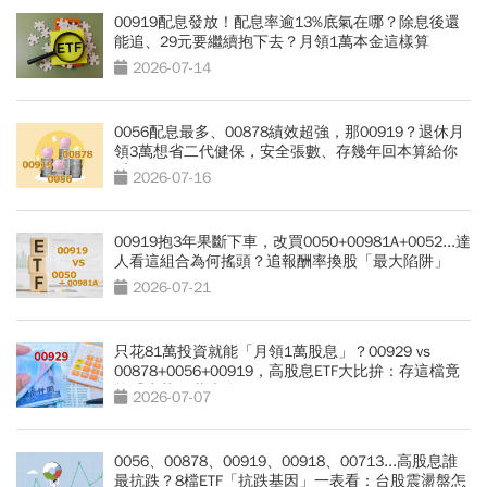
00919配息發放！配息率逾13%底氣在哪？除息後還
能追、29元要繼續抱下去？月領1萬本金這樣算
2026-07-14
0056配息最多、00878績效超強，那00919？退休月
領3萬想省二代健保，安全張數、存幾年回本算給你
看
2026-07-16
00919抱3年果斷下車，改買0050+00981A+0052...達
人看這組合為何搖頭？追報酬率換股「最大陷阱」
2026-07-21
只花81萬投資就能「月領1萬股息」？00929 vs
00878+0056+00919，高股息ETF大比拚：存這檔竟
能「少花30萬本金」
2026-07-07
0056、00878、00919、00918、00713...高股息誰
最抗跌？8檔ETF「抗跌基因」一表看：台股震盪盤怎