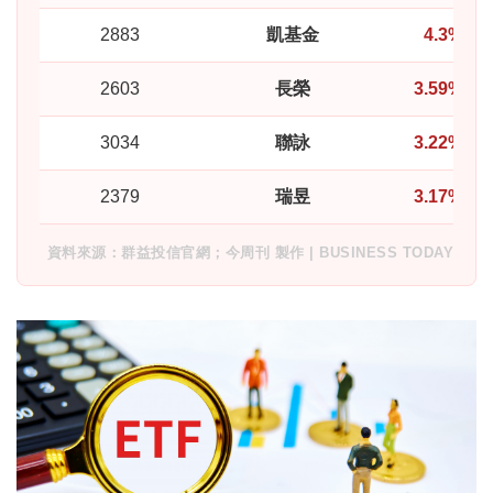
2883
凱基金
4.3%
2603
長榮
3.59%
3034
聯詠
3.22%
2379
瑞昱
3.17%
資料來源：群益投信官網；今周刊 製作 | BUSINESS TODAY