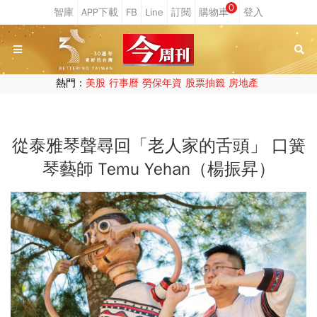
0
熱門：
美股
行事曆
勞保年資
股票抽籤
房地產
從泰雅琴聲尋回「老人家的舌頭」 口簧
琴藝師 Temu Yehan（楊振昇）