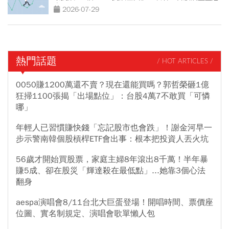
麼買？
2026-07-29
熱門話題
/ HOT ARTICLES /
0050賺1200萬還不賣？現在還能買嗎？郭哲榮砸1億
狂掃1100張揭「出場點位」：台股4萬7不敢買「可憐
哪」
年輕人已習慣賺快錢「忘記股市也會跌」！謝金河早一
步示警南韓個股槓桿ETF會出事：根本把投資人丟火坑
56歲才開始買股票，家庭主婦8年滾出8千萬！半年暴
賺5成、卻在股災「輝達殺在最低點」...她靠3個心法
翻身
aespa演唱會8/11台北大巨蛋登場！開唱時間、票價座
位圖、實名制規定、演唱會歌單懶人包