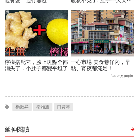
通有愛 通行無礙
腹就不見了! 肚子一天天變
小！
PR
檸檬搭配它，臉上斑點全部
一心市場 美食巷仔內，早
消失了，小肚子都變平坦了
點、宵夜都滿足！
Ads by
楊振昇
泰雅族
口簧琴
延伸閱讀