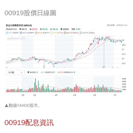
00919股價日線圖
▲翻攝
YAHOO股市
。
00919配息資訊