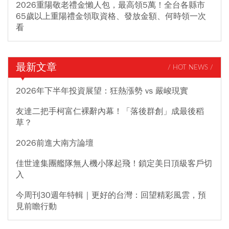
2026重陽敬老禮金懶人包，最高領5萬！全台各縣市
65歲以上重陽禮金領取資格、發放金額、何時領一次
看
最新文章
/ HOT NEWS /
2026年下半年投資展望：狂熱漲勢 vs 嚴峻現實
友達二把手柯富仁裸辭內幕！「落後群創」成最後稻
草？
2026前進大南方論壇
佳世達集團艦隊無人機小隊起飛！鎖定美日頂級客戶切
入
今周刊30週年特輯｜更好的台灣：回望精彩風雲，預
見前瞻行動