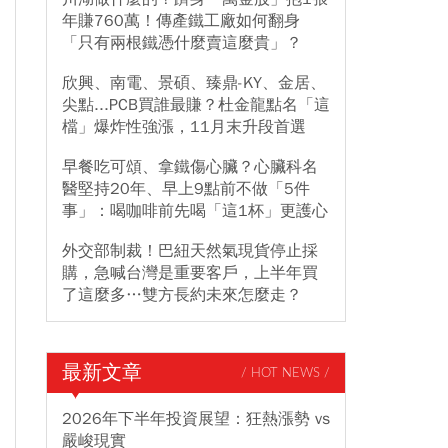
年賺760萬！傳產鐵工廠如何翻身
「只有兩根鐵憑什麼賣這麼貴」？
欣興、南電、景碩、臻鼎-KY、金居、
尖點...PCB買誰最賺？杜金龍點名「這
檔」爆炸性強漲，11月末升段首選
早餐吃可頌、拿鐵傷心臟？心臟科名
醫堅持20年、早上9點前不做「5件
事」：喝咖啡前先喝「這1杯」更護心
外交部制裁！巴紐天然氣現貨停止採
購，急喊台灣是重要客戶，上半年買
了這麼多…雙方長約未來怎麼走？
最新文章
/ HOT NEWS /
2026年下半年投資展望：狂熱漲勢 vs
嚴峻現實