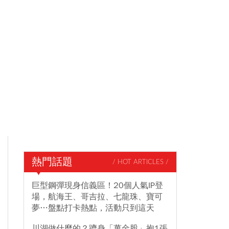
熱門話題
/ HOT ARTICLES /
巨型鋼彈現身信義區！20個人氣IP登
場，航海王、哥吉拉、七龍珠、寶可
夢…盤點打卡熱點，活動只到這天
川湖做什麼的？躋身「萬金股」抱1張