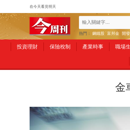
在今天看見明天
熱門：
鋼鐵股
富邦金
開發
投資理財
保險稅制
產業時事
職場
金