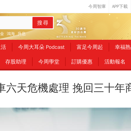
搜尋
金
鴻海
升息
生活
今周大耳朵 Podcast
富足今周起
幸福熟
存股助理
今周學堂
訂購優惠
活動報名
車六天危機處理 挽回三十年