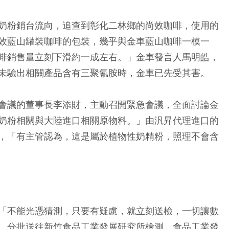
奶粉銷台流向，追查到彰化二林鄉的尚效咖啡，使用的
效藍山罐裝咖啡的包裝，幾乎與金車藍山咖啡一模一
啡銷售量立刻下滑約一成左右。」金車發言人馬明皓，
未驗出相關產品含有三聚氰胺時，金車已先受其害。
會議的董事長李添財，主動召開緊急會議，全面討論金
奶粉相關與大陸進口相關原物料。」由汎昇代理進口的
，「有主管認為，這是屬於植物性奶精粉，照理不會含
「不能光憑猜測，只要有疑慮，就立刻送檢，一切讓數
，分批送往新竹食品工業發展研究所檢測。食品工業發