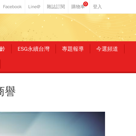
0
齡
ESG永續台灣
專題報導
今選頻道
商譽