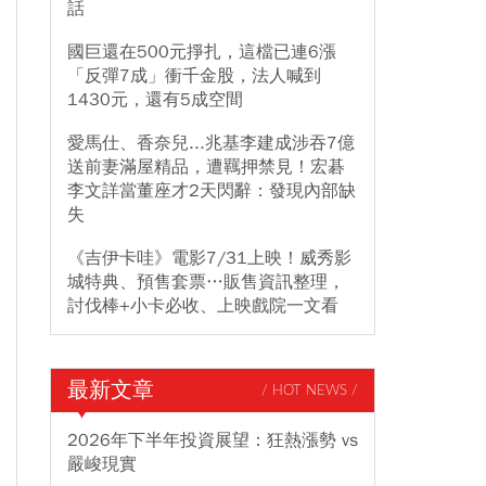
話
國巨還在500元掙扎，這檔已連6漲
「反彈7成」衝千金股，法人喊到
1430元，還有5成空間
愛馬仕、香奈兒...兆基李建成涉吞7億
送前妻滿屋精品，遭羈押禁見！宏碁
李文詳當董座才2天閃辭：發現內部缺
失
《吉伊卡哇》電影7/31上映！威秀影
城特典、預售套票…販售資訊整理，
討伐棒+小卡必收、上映戲院一文看
最新文章
/ HOT NEWS /
2026年下半年投資展望：狂熱漲勢 vs
嚴峻現實