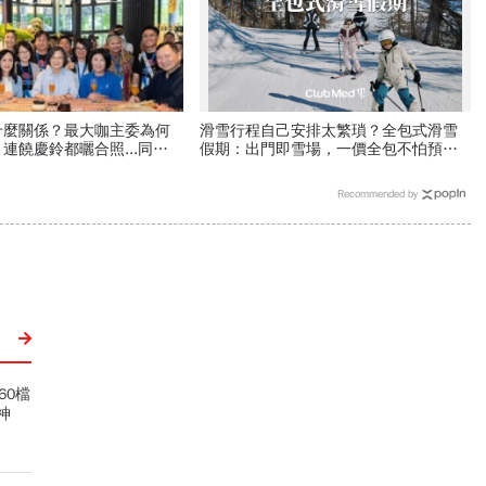
什麼關係？最大咖主委為何
滑雪行程自己安排太繁瑣？全包式滑雪
連饒慶鈴都曬合照...同場
假期：出門即雪場，一價全包不怕預算
合作內幕？
爆表！
Recommended by
60檔
神