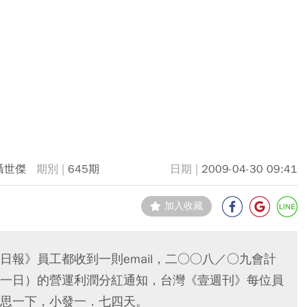
聶世傑
645期
2009-04-30 09:41
加入收藏
報》員工都收到一則email，二○○八／○九會計
一日）的營運利潤分紅通知，台灣《壹週刊》每位員
思一下，小發一．七四天。