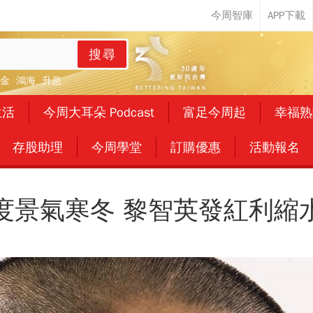
搜尋
金
鴻海
升息
生活
今周大耳朵 Podcast
富足今周起
幸福熟
存股助理
今周學堂
訂購優惠
活動報名
度景氣寒冬 黎智英發紅利縮