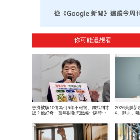
你可能還想看
PR
慈濟被騙10億為何5年不報警、錢找到才
2026美肌
認？他好奇：當年財報怎麼編…陳時中
X」聯手，
背「擋疫苗」黑鍋只求1件事
PR