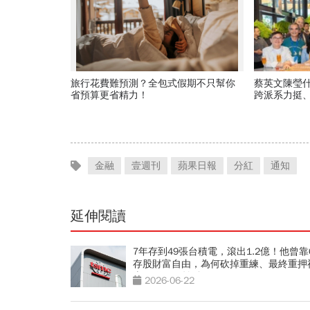
旅行花費難預測？全包式假期不只幫你
蔡英文陳瑩
省預算更省精力！
跨派系力挺、
背後藏政壇
金融
壹週刊
蘋果日報
分紅
通知
延伸閱讀
7年存到49張台積電，滾出1.2億！他曾靠
存股財富自由，為何砍掉重練、最終重押
山？3個關鍵轉折
2026-06-22