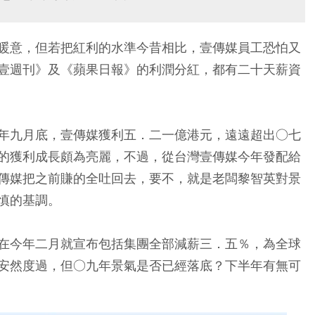
暖意，但若把紅利的水準今昔相比，壹傳媒員工恐怕又
壹週刊》及《蘋果日報》的利潤分紅，都有二十天薪資
年九月底，壹傳媒獲利五．二一億港元，遠遠超出○七
的獲利成長頗為亮麗，不過，從台灣壹傳媒今年發配給
傳媒把之前賺的全吐回去，要不，就是老闆黎智英對景
慎的基調。
在今年二月就宣布包括集團全部減薪三．五％，為全球
安然度過，但○九年景氣是否已經落底？下半年有無可