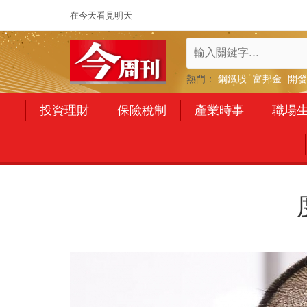
在今天看見明天
熱門：
鋼鐵股
富邦金
開發
投資理財
保險稅制
產業時事
職場