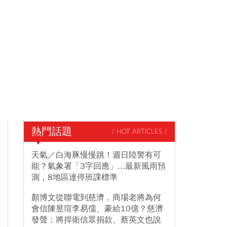
熱門話題
/ HOT ARTICLES /
天氣／白海豚慢慢跳！週日陸警有可
能？氣象署「3字回應」...最新風雨預
測，8地區達停班課標準
顏博文從聯電到慈濟，商場老將為何
會信陳昱瑄李易儒、豪給10億？慈濟
發聲：將捍衛信眾捐款、蔡英文也說