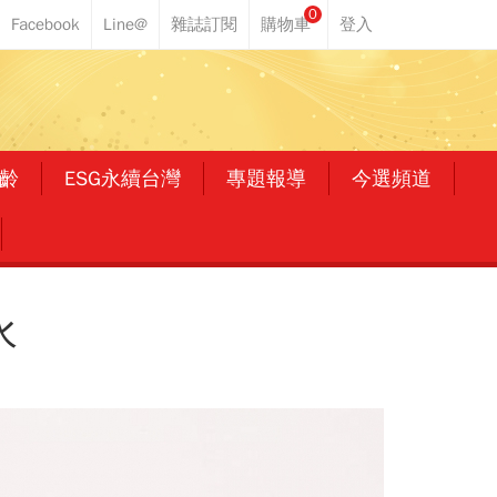
0
齡
ESG永續台灣
專題報導
今選頻道
水