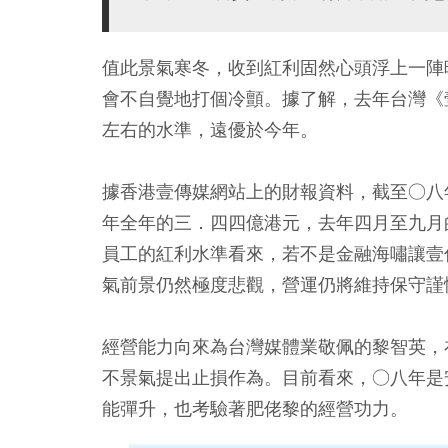
值此景氣寒冬，收到紅利固然心頭浮上一陣
會不自覺地打個冷顫。據了解，去年台灣《
左右的水準，遠優於今年。
據香港壹傳媒網站上的財報資料，截至○八
年全年的三．四四億港元，去年四月至九月
員工的紅利水準看來，若不是金融海嘯讓壹
氣前景仍然極度悲觀，營運仍將維持保守謹
經營能力向來為台灣媒體業敬佩的黎智英，
不景氣提出止損作為。目前看來，○八年是
能彈升，也考驗著肥佬黎的經營功力。