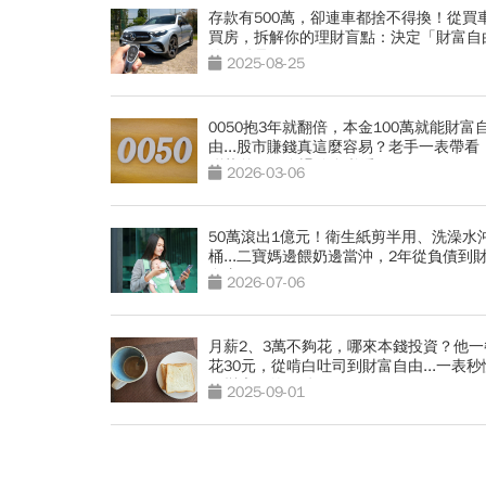
存款有500萬，卻連車都捨不得換！從買
買房，拆解你的理財盲點：決定「財富自
的關鍵是？
2025-08-25
0050抱3年就翻倍，本金100萬就能財富
由...股市賺錢真這麼容易？老手一表帶看
酬落差」，存退休金必看
2026-03-06
50萬滾出1億元！衛生紙剪半用、洗澡水
桶...二寶媽邊餵奶邊當沖，2年從負債到
自由
2026-07-06
月薪2、3萬不夠花，哪來本錢投資？他一
花30元，從啃白吐司到財富自由...一表秒
錢變大錢的關鍵
2025-09-01