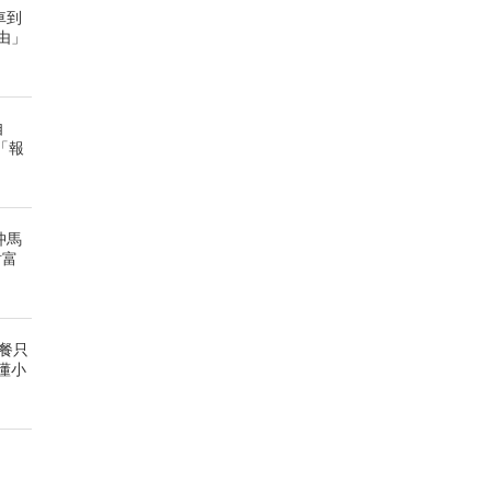
車到
由」
自
「報
沖馬
財富
餐只
懂小