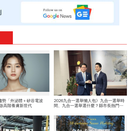
新趨勢「外泌體＋矽谷電波
2026九合一選舉懶人包》九合一選舉時
開啟高階養膚新世代
間、九合一選舉選什麼？縣市長熱門人
選、藍綠白布局選戰搶先看
PR