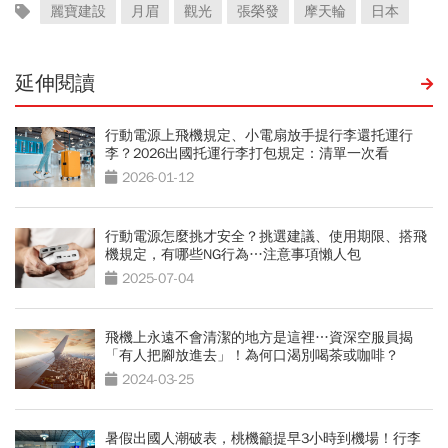
麗寶建設
月眉
觀光
張榮發
摩天輪
日本
延伸閱讀
行動電源上飛機規定、小電扇放手提行李還托運行
李？2026出國托運行李打包規定：清單一次看
2026-01-12
行動電源怎麼挑才安全？挑選建議、使用期限、搭飛
機規定，有哪些NG行為…注意事項懶人包
2025-07-04
飛機上永遠不會清潔的地方是這裡…資深空服員揭
「有人把腳放進去」！為何口渴別喝茶或咖啡？
2024-03-25
暑假出國人潮破表，桃機籲提早3小時到機場！行李