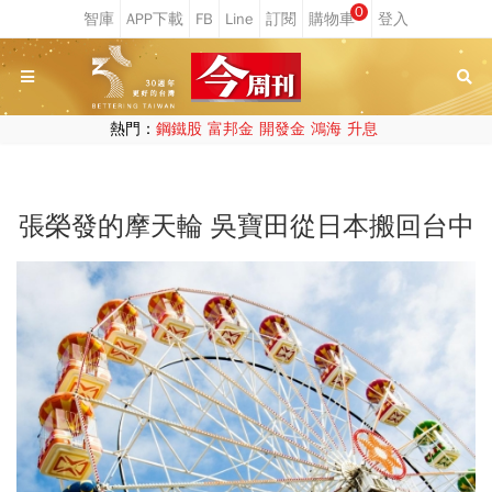
0
熱門：
鋼鐵股
富邦金
開發金
鴻海
升息
張榮發的摩天輪 吳寶田從日本搬回台中