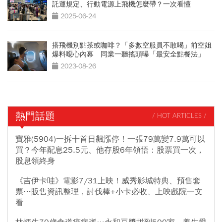
託運規定、行動電源上飛機怎麼帶？一次看懂
2025-06-24
搭飛機別點茶或咖啡？「多數空服員不敢喝」前空姐
爆料噁心內幕 同業一聽搖頭曝「最安全點餐法」
2023-08-26
熱門話題
/ HOT ARTICLES /
寶雅(5904)一拆十首日飆漲停！一張79萬變7.9萬可以
買？今年配息25.5元、他存股6年領悟：股票買一次，
股息領終身
《吉伊卡哇》電影7/31上映！威秀影城特典、預售套
票…販售資訊整理，討伐棒+小卡必收、上映戲院一文
看