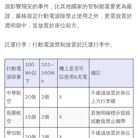
源影響飛安的事件，比其他國家的管制都還要更為嚴
謹，嚴格規定行動電源除禁止使用之外，更需放置於
透明袋中，並放置於座位前方。
託運行李：行動電源禁制放置於託運行李中。
100
101~
行動電
機上是否可
Wh以
160W
備註
源容量
以使用&充電
下
h
中華航
不建議放置於座位
20個
2個
X
空
上方行李櫃
長榮航
若無明確標示規格
15個
2個
X
空
或數值禁止攜帶
華信航
不建議放置於座位
20個
2個
X