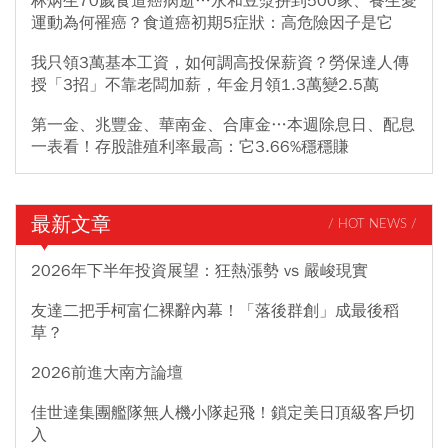
林炳生70歲食道癌病逝…永和豆漿拼到500家、養生愛
運動為何罹癌？食道癌初期5症狀：高危險因子是它
我只領3萬基本工資，如何調高投保薪資？勞保達人傳
授「3招」不靠老闆加薪，年金月領1.3萬變2.5萬
第一金、兆豐金、華南金、合庫金…本週除息日、配息
一表看！存股誰殖利率最高：它3.66%穩穩賺
最新文章
/ HOT NEWS /
2026年下半年投資展望：狂熱漲勢 vs 嚴峻現實
友達二把手柯富仁裸辭內幕！「落後群創」成最後稻
草？
2026前進大南方論壇
佳世達集團艦隊無人機小隊起飛！鎖定美日頂級客戶切
入