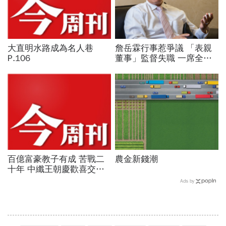
大直明水路成為名人巷
詹岳霖行事惹爭議 「表親
P.106
董事」監督失職 一席全家
董事 點燃泰山經營權戰火
百億富豪教子有成 苦戰二
農金新錢潮
十年 中纖王朝慶歡喜交棒
P.105
Ads by