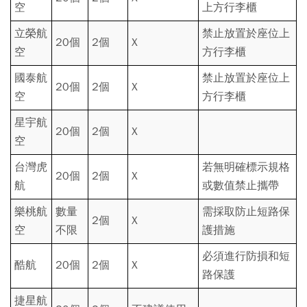
空
上方行李櫃
立榮航
禁止放置於座位上
20個
2個
X
空
方行李櫃
國泰航
禁止放置於座位上
20個
2個
X
空
方行李櫃
星宇航
20個
2個
X
空
台灣虎
若無明確標示規格
20個
2個
X
航
或數值禁止攜帶
樂桃航
數量
需採取防止短路保
2個
X
空
不限
護措施
必須進行防損和短
酷航
20個
2個
X
路保護
捷星航