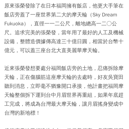
原來張榮發除了在日本福岡擁有飯店，他更大手筆在
飯店旁蓋了一座世界第二大的摩天輪（Sky Dream
Fukuoka），直徑一一二公尺，離地總高一二○公
尺。追求完美的張榮發，當年用了最好的人工及機械
設備，整體造價據傳高達三十億日圓，相當於台幣十
億元，可以蓋三座台北大直美麗華摩天輪。
近來張榮發想要處分福岡飯店旁的土地，忍痛拆除摩
天輪，正在傷腦筋這座摩天輪的去處時，好友吳寶田
聽到消息，立即毫不猶豫開口承接，他計畫把福岡摩
天輪整個拆下運到台中月眉世界再重組，如果年底趕
工完成，將成為台灣最大摩天輪，讓月眉搖身變成中
台灣的新地標！