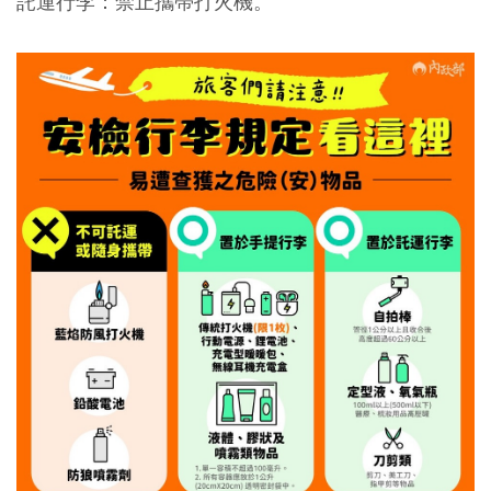
託運行李：禁止攜帶打火機。