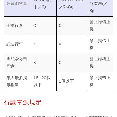
鋰電池容量
160Wh／
下／2g
／2~8g
8g
禁止攜帶上
手提行李
O
O
機
禁止攜帶上
託運行李
X
X
機
需航空公司
禁止攜帶上
X
O
同意
機
每人最多攜
15~20個
禁止攜帶上
2個以下
帶數量
以下
機
行動電源規定