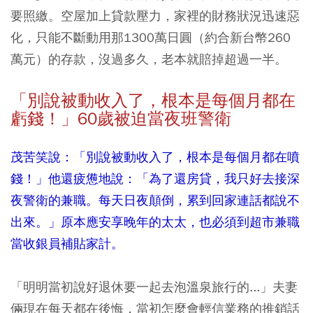
要照繳。空屋加上貸款壓力，家裡的財務狀況迅速惡
化，只能不斷動用那1300萬日圓（約合新台幣260
萬元）的存款，沒過多久，老本就賠掉超過一半。
「別說被動收入了，根本是每個月都在
虧錢！」60
歲被迫當夜班警衛
茂苦笑說：「別說被動收入了，根本是每個月都在噴
錢！」他還疲憊地說：「為了還房貸，我只好去接深
夜警衛的兼職。每天日夜顛倒，累到回家連話都說不
出來。」原本應安享晚年的太太，也必須到超市兼職
當收銀員補貼家計。
「明明當初說好退休要一起去泡溫泉旅行的...」夫妻
倆現在每天都在後悔，當初怎麼會輕信業務的推銷話