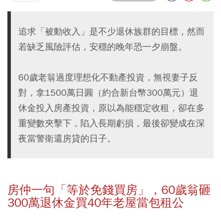
追求「被動收入」是不少退休族群的目標，然而
若缺乏風險評估，安穩的晚年恐一夕崩盤。
60歲老翁過度理想化不動產投資，無視妻子反
對，拿1500萬日圓（約合新台幣300萬元）退
休金投入房產投資，原以為能穩定收租，卻在多
重變數夾擊下，陷入長期虧損，最後卻變成在深
夜當警衛還房貸的日子。
房仲一句「等於免錢買房」，60
歲翁砸
300
萬退休金買40
年老屋當包租公