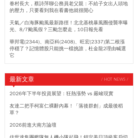
眷村長大，蔡詩萍聊公務員老父親：不給子女出人頭地
的壓力，只要看到我在看書他就很開心
天氣／白海豚颱風最新路徑！北北基桃暴風圈侵襲率曝
光、8/7颱風假？三颱怎麼走，10日報先看
華邦電(2344)、南亞科(2408)、旺宏(2337)第二根漲
停穩了？記憶體股只能挑一檔挑誰，杜金龍2理由喊選
它
最新文章
/ HOT NEWS /
2026年下半年投資展望：狂熱漲勢 vs 嚴峻現實
友達二把手柯富仁裸辭內幕！「落後群創」成最後稻
草？
2026前進大南方論壇
佳世達集團艦隊無人機小隊起飛！鎖定美日頂級客戶切