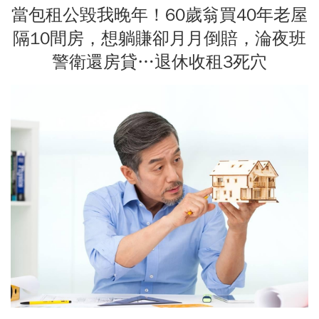
當包租公毀我晚年！60歲翁買40年老屋
隔10間房，想躺賺卻月月倒賠，淪夜班
警衛還房貸…退休收租3死穴