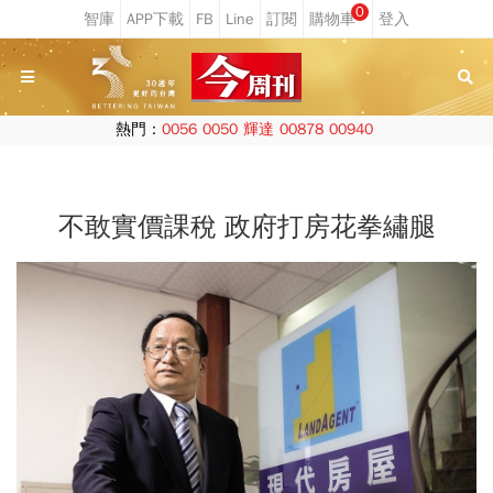
0
熱門：
0056
0050
輝達
00878
00940
不敢實價課稅 政府打房花拳繡腿