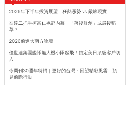
2026年下半年投資展望：狂熱漲勢 vs 嚴峻現實
友達二把手柯富仁裸辭內幕！「落後群創」成最後稻
草？
2026前進大南方論壇
佳世達集團艦隊無人機小隊起飛！鎖定美日頂級客戶切
入
今周刊30週年特輯｜更好的台灣：回望精彩風雲，預
見前瞻行動