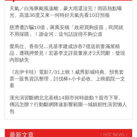
天氣／白海豚颱風遠離，豪大雨還沒完！雨區熱點曝
光、高溫36度又來…何時好天氣先看10日預報
慈濟遭詐騙10億，蔣萬安稱「政府買夠疫苗，民間就
不用採購」！謝金河：這句話說得不夠公道
愛馬仕、香奈兒...兆基李建成涉吞7億送前妻滿屋精
品，遭羈押禁見！宏碁李文詳當董座才2天閃辭：發現
內部缺失
《吉伊卡哇》電影7/31上映！威秀影城特典、預售套
票…販售資訊整理，討伐棒+小卡必收、上映戲院一文
看
漢光演習斷網北北基桃14縣市何時啟動？股市下單、
傳訊怎辦？行動斷網降速影響範圍…城鎮韌性演習懶人
包
最新文章
/ HOT NEWS /