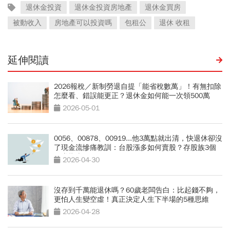
退休金投資
退休金投資房地產
退休金買房
被動收入
房地產可以投資嗎
包租公
退休 收租
延伸閱讀
2026報稅／新制勞退自提「能省稅數萬」！有無扣除
怎麼看、錯誤能更正？退休金如何能一次領500萬
2026-05-01
0056、00878、00919...他3萬點就出清，快退休卻沒
了現金流慘痛教訓：台股漲多如何賣股？存股族3個
穩賺指南
2026-04-30
沒存到千萬能退休嗎？60歲老闆告白：比起錢不夠，
更怕人生變空虛！真正決定人生下半場的5種思維
2026-04-28