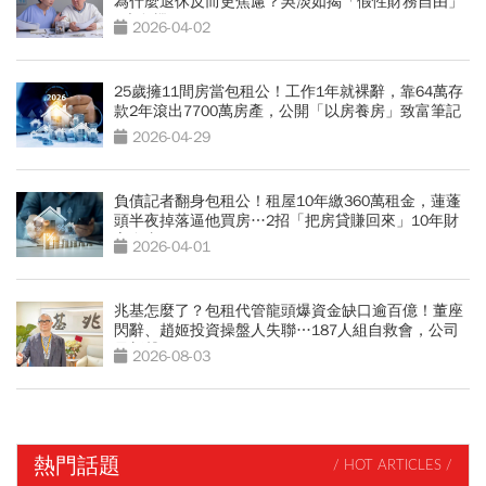
為什麼退休反而更焦慮？吳淡如揭「假性財務自由」
5大危機
2026-04-02
25歲擁11間房當包租公！工作1年就裸辭，靠64萬存
款2年滾出7700萬房產，公開「以房養房」致富筆記
2026-04-29
負債記者翻身包租公！租屋10年繳360萬租金，蓮蓬
頭半夜掉落逼他買房…2招「把房貸賺回來」10年財
富自由
2026-04-01
兆基怎麼了？包租代管龍頭爆資金缺口逾百億！董座
閃辭、趙姬投資操盤人失聯…187人組自救會，公司
最新聲明
2026-08-03
熱門話題
/ HOT ARTICLES /