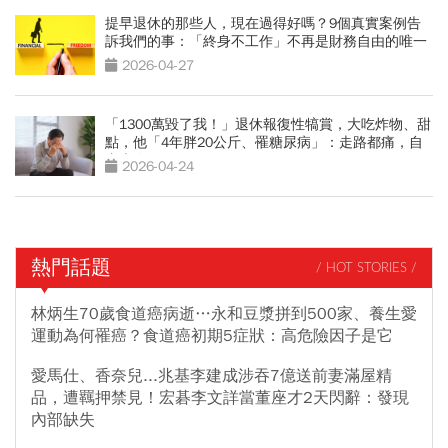
提早退休的那些人，現在過得好嗎？9個真實案例告
訴我們的事：「終身不工作」不再是財務自由的唯一
解
2026-04-27
「1300萬毀了我！」退休報復性犒賞，大吃炸物、甜
點，他「4年胖20公斤、罹糖尿病」：走路都痛，自
由也沒了
2026-04-24
熱門話題
/ HOT STORIES /
林炳生70歲食道癌病逝…永和豆漿拼到500家、養生愛
運動為何罹癌？食道癌初期5症狀：高危險因子是它
愛馬仕、香奈兒...兆基李建成涉吞7億送前妻滿屋精
品，遭羈押禁見！宏碁李文詳當董座才2天閃辭：發現
內部缺失