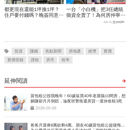
都更現在還能1坪換1坪？
一台「小白機」把3任總統
住戶要付錢嗎？晚簽同意書
個資全賣了！為何房仲寧願
分更多？租金補貼1個月多
靠它也不願拜訪屋主 專
Ads by
少？7個關鍵問題全面解答
家曝名單：看你是不是A貨
投資
賺錢
焦點新聞
房地產
經濟
實價
實價登錄
課稅
房市
稅率
延伸閱讀
當包租公毀我晚年！60歲翁買40年老屋隔10間房，想
躺賺卻月月倒賠，淪夜班警衛還房貸…退休收租3死
穴
2026-05-06
爸爸月退俸8萬砍剩4萬、朋友40歲當包租公超後悔...