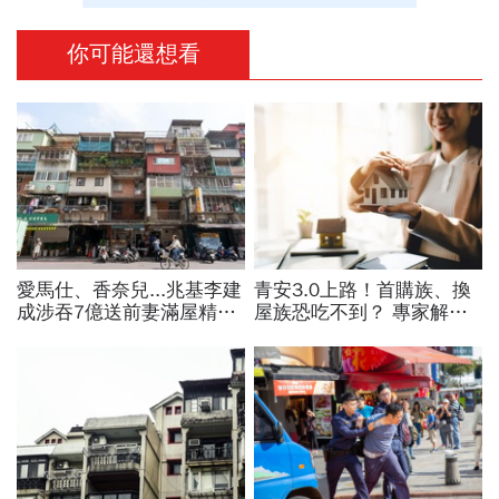
你可能還想看
愛馬仕、香奈兒...兆基李建
青安3.0上路！首購族、換
成涉吞7億送前妻滿屋精
屋族恐吃不到？ 專家解析
品，遭羈押禁見！宏碁李文
房市「短多長空」，買房挑
詳當董座才2天閃辭：發現
這時機！
內部缺失