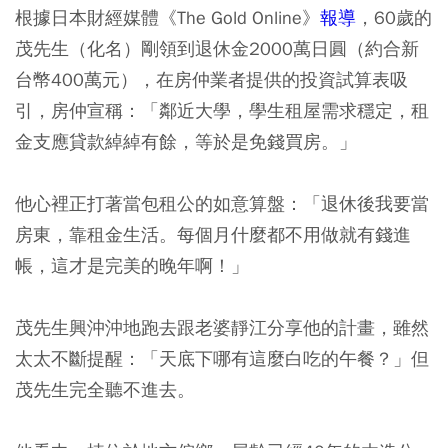
根據日本財經媒體《The Gold Online》
報導
，60歲的
茂先生（化名）剛領到退休金2000萬日圓（約合新
台幣400萬元），在房仲業者提供的投資試算表吸
引，
房仲宣稱：「鄰近大學，學生租屋需求穩定，租
金支應貸款綽綽有餘，等於是免錢買房。」
他心裡正打著當包租公的如意算盤：「退休後我要當
房東，靠租金生活。每個月什麼都不用做就有錢進
帳，這才是完美的晚年啊！」
茂先生興沖沖地跑去跟老婆靜江分享他的計畫，雖然
太太不斷提醒：「天底下哪有這麼白吃的午餐？」但
茂先生完全聽不進去。