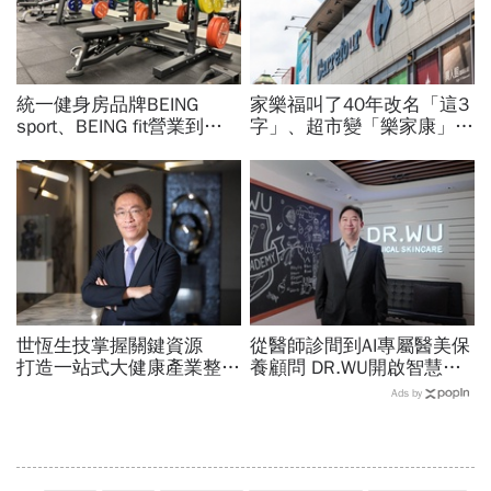
統一健身房品牌BEING
家樂福叫了40年改名「這3
sport、BEING fit營業到這
字」、超市變「樂家康」...
天！統一佳佳如何退費、轉
11字命名含意曝光！家樂
換到健身工廠？20年老字
福禮券、點數還能用？
號為何退出
世恆生技掌握關鍵資源
從醫師診間到AI專屬醫美保
打造一站式大健康產業整合
養顧問 DR.WU開啟智慧養
平台
膚新時代
Ads by