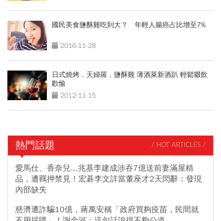
國民美食鹽酥雞吃到大？ 年輕人腸癌占比增至7%
2016-11-28
日式燒烤．天婦羅．鹽酥雞 薄酒萊新酒趴 輕鬆啜飲
歡愉
2012-11-15
熱門話題
/ HOT ARTICLES /
愛馬仕、香奈兒...兆基李建成涉吞7億送前妻滿屋精
品，遭羈押禁見！宏碁李文詳當董座才2天閃辭：發現
內部缺失
慈濟遭詐騙10億，蔣萬安稱「政府買夠疫苗，民間就
不用採購」！謝金河：這句話說得不夠公道