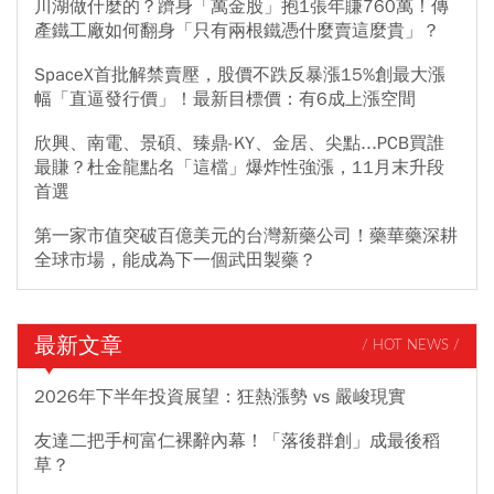
川湖做什麼的？躋身「萬金股」抱1張年賺760萬！傳
產鐵工廠如何翻身「只有兩根鐵憑什麼賣這麼貴」？
SpaceX首批解禁賣壓，股價不跌反暴漲15%創最大漲
幅「直逼發行價」！最新目標價：有6成上漲空間
欣興、南電、景碩、臻鼎-KY、金居、尖點...PCB買誰
最賺？杜金龍點名「這檔」爆炸性強漲，11月末升段
首選
第一家市值突破百億美元的台灣新藥公司！藥華藥深耕
全球市場，能成為下一個武田製藥？
最新文章
/ HOT NEWS /
2026年下半年投資展望：狂熱漲勢 vs 嚴峻現實
友達二把手柯富仁裸辭內幕！「落後群創」成最後稻
草？