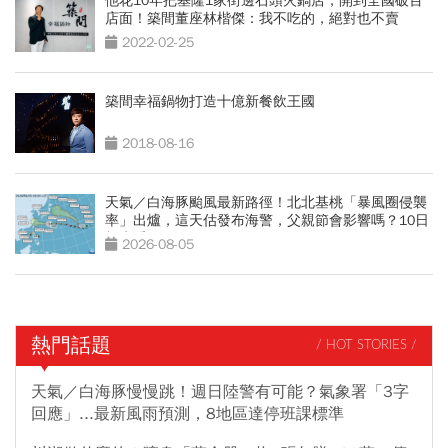
他花10年把基隆1家街邊石頭火鍋店，開到全國破百
店面！築間董座林楷傑：我不吃的，絕對也不賣
2022-02-25
築間幸福鍋物打造十億新餐飲王國
2018-08-16
天氣／白海豚颱風最新路徑！北北基桃「暴風圈侵襲
率」出爐，這天估發布海警，父親節會影響嗎？10日
報先看
2026-08-05
熱門話題
/ HOT STORIES /
天氣／白海豚慢慢跳！週日陸警有可能？氣象署「3字
回應」...最新風雨預測，8地區達停班課標準