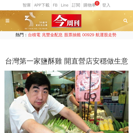
0
熱門：
台積電
兆豐金配息
股票抽籤
00929
航運股走勢
台灣第一家鹽酥雞 開直營店安穩做生意