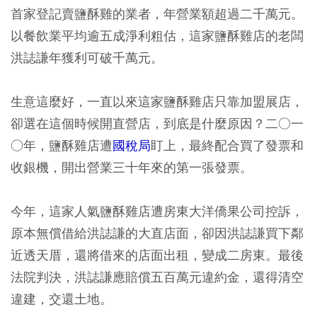
首家登記賣鹽酥雞的業者，年營業額超過二千萬元。
以餐飲業平均逾五成淨利粗估，這家鹽酥雞店的老闆
洪誌謙年獲利可破千萬元。
生意這麼好，一直以來這家鹽酥雞店只靠加盟展店，
卻選在這個時候開直營店，到底是什麼原因？二○一
○年，鹽酥雞店遭
國稅局
盯上，最終配合買了發票和
收銀機，開出營業三十年來的第一張發票。
今年，這家人氣鹽酥雞店遭房東大洋僑果公司控訴，
原本無償借給洪誌謙的大直店面，卻因洪誌謙買下鄰
近透天厝，還將借來的店面出租，變成二房東。最後
法院判決，洪誌謙應賠償五百萬元違約金，還得清空
違建，交還土地。