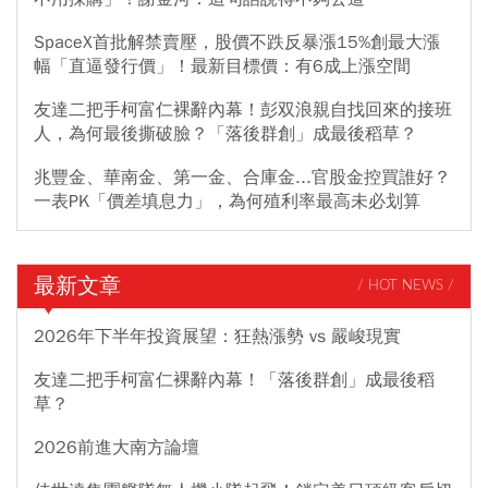
SpaceX首批解禁賣壓，股價不跌反暴漲15%創最大漲
幅「直逼發行價」！最新目標價：有6成上漲空間
友達二把手柯富仁裸辭內幕！彭双浪親自找回來的接班
人，為何最後撕破臉？「落後群創」成最後稻草？
兆豐金、華南金、第一金、合庫金...官股金控買誰好？
一表PK「價差填息力」，為何殖利率最高未必划算
最新文章
/ HOT NEWS /
2026年下半年投資展望：狂熱漲勢 vs 嚴峻現實
友達二把手柯富仁裸辭內幕！「落後群創」成最後稻
草？
2026前進大南方論壇