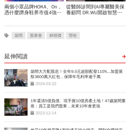
築間
股東會
林楷傑
營收
延伸閱讀
築間大方配股息！全年9.5元超額配發110%...加盟展
祭3600萬大紅包，保障年毛利率逾千萬
2024-03-22
1年還清5億負債、現手握10億房產土地！47歲築間董
座：員工是我們股東，未來10年會更強
2023-12-14