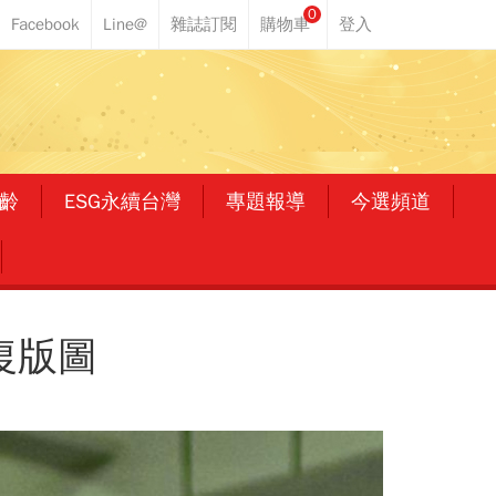
0
齡
ESG永續台灣
專題報導
今選頻道
復版圖