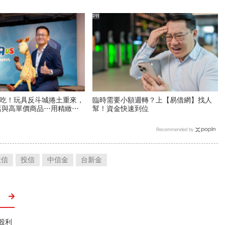
弟不鬩牆的3個秘密
PR
通吃！玩具反斗城捲土重來，
臨時需要小額週轉？上【易借網】找人
店與高單價商品…用精緻時
幫！資金快速到位
搶市
Recommended by
投信
投信
中信金
台新金
股利