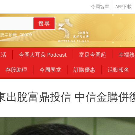
搜尋
股票抽籤
00929
生活
今周大耳朵 Podcast
富足今周起
幸福熟
存股助理
今周學堂
訂購優惠
活動報名
東出脫富鼎投信 中信金購併