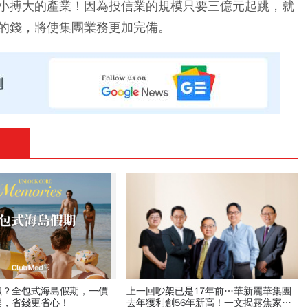
小搏大的產業！因為投信業的規模只要三億元起跳，就
的錢，將使集團業務更加完備。
抓？全包式海島假期，一價
上一回吵架已是17年前…華新麗華集團
樂，省錢更省心！
去年獲利創56年新高！一文揭露焦家兄