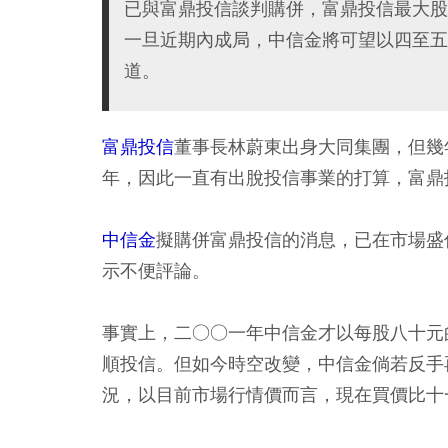
已與富鼎投信談判購併，富鼎投信最大股
一旦近期內成局，中信金將可望以四至五
道。
富鼎投信
董事長林蔚東出身大同集團，但幾
年，因此一直有出脫投信事業的打算，富鼎
中信金
擬購併富鼎投信的消息，已在市場盛
示不便評論。
事實上，二○○一年中信金才以每股八十元
順投信。但如今時空改變，中信金倘若反手
況，以目前市場行情價而言，現在買價比十