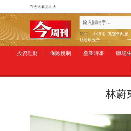
在今天看見明天
熱門：
台積電
兆豐金配息
航運股走勢
投資理財
保險稅制
產業時事
職場
林蔚