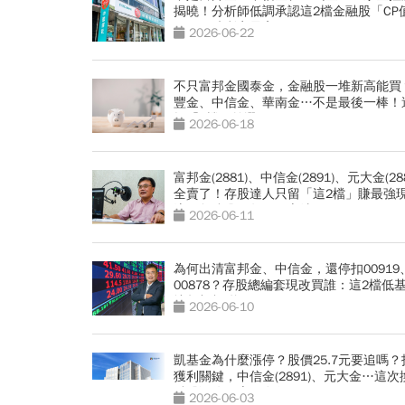
揭曉！分析師低調承認這2檔金融股「CP
王」，殖利率最高6％
2026-06-22
不只富邦金國泰金，金融股一堆新高能買
豐金、中信金、華南金…不是最後一棒！
揭「4檔」首選
2026-06-18
富邦金(2881)、中信金(2891)、元大金(288
全賣了！存股達人只留「這2檔」賺最強
流...金融股10年不敗心法
2026-06-11
為何出清富邦金、中信金，還停扣00919
00878？存股總編套現改買誰：這2檔低基
擁超額報酬
2026-06-10
凱基金為什麼漲停？股價25.7元要追嗎？
獲利關鍵，中信金(2891)、元大金…這次
融股漲停，底氣在哪？
2026-06-03