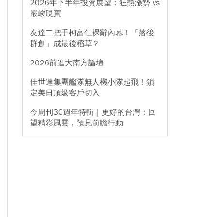
2026年下半年投資展望：狂熱漲勢 vs
嚴峻現實
友達二把手柯富仁裸辭內幕！「落後
群創」成最後稻草？
2026前進大南方論壇
佳世達集團艦隊無人機小隊起飛！鎖
定美日頂級客戶切入
今周刊30週年特輯｜更好的台灣：回
望精彩風雲，預見前瞻行動