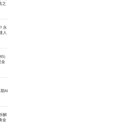
值之
？永
達人
5)
現金
、
期AI
拆解
換金