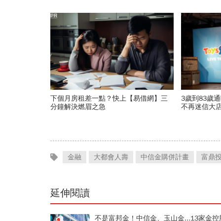
價
PR
下個月房租差一點？快上【易借網】三
3歲到83歲
分鐘解決燃眉之急
不再迷信大
尚潮玩公仔
金融
大都會人壽
中信金購併計畫
富鼎
延伸閱讀
不是富邦金！中信金、玉山金...13家金控