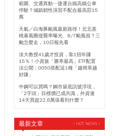
範圍、交通異動…捷運台鐵高鐵公車
停駛？城鎮韌性演習不配合最高罰15
萬
天氣／白海豚颱風最新路徑！北北基
桃暴風圈侵襲率曝光、8/7颱風假？三
颱怎麼走，10日報先看
淡大教授41歲才投資，靠1招年賺
15％！小資族「勝率最高」ETF配置
法公開：0050搭配這1種「越簡單越
好賺」
中鋼可以買嗎？鋼市築底訊號浮現，
「2字頭」目標價已成共識，外資連
14天買超22.6萬張看到什麼？
最新文章
/ HOT NEWS /