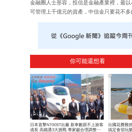
金融圈人士形容，投信是金融產業裡，最以
可管理上千億元的資產，中信金只要花不多
你可能還想看
PR
日本直擊N700ST出廠 新車數跟不上旅客
出國花費難
成長 高鐵遇3大挑戰 專家籲合理調整票
搞定食宿玩