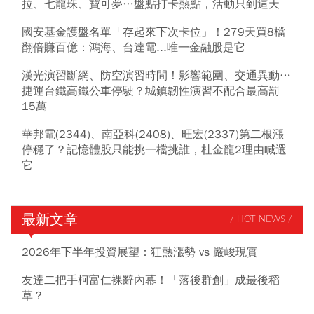
拉、七龍珠、寶可夢…盤點打卡熱點，活動只到這天
國安基金護盤名單「存起來下次卡位」！279天買8檔
翻倍賺百億：鴻海、台達電...唯一金融股是它
漢光演習斷網、防空演習時間！影響範圍、交通異動…
捷運台鐵高鐵公車停駛？城鎮韌性演習不配合最高罰
15萬
華邦電(2344)、南亞科(2408)、旺宏(2337)第二根漲
停穩了？記憶體股只能挑一檔挑誰，杜金龍2理由喊選
它
最新文章
/ HOT NEWS /
2026年下半年投資展望：狂熱漲勢 vs 嚴峻現實
友達二把手柯富仁裸辭內幕！「落後群創」成最後稻
草？