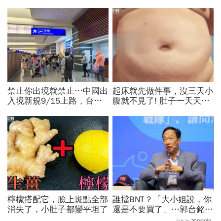
PR
禁止你出境就禁止…中國出
起床就先做件事，沒三天小
入境新規9/15上路，台灣
腹就不見了! 肚子一天天變
人小心「有去無回」？4種
小！
職業特別注意：前例在這
PR
檸檬搭配它，臉上斑點全部
誰擋BNT？「大小姐說，你
消失了，小肚子都變平坦了
還是不要買了」…郭台銘曝
李大維打給他，被點名的都
Ads by