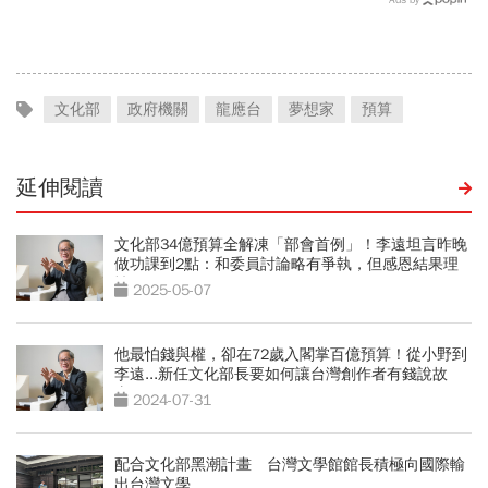
回應了
文化部
政府機關
龍應台
夢想家
預算
延伸閱讀
文化部34億預算全解凍「部會首例」！李遠坦言昨晚
做功課到2點：和委員討論略有爭執，但感恩結果理
性
2025-05-07
他最怕錢與權，卻在72歲入閣掌百億預算！從小野到
李遠...新任文化部長要如何讓台灣創作者有錢說故
事？
2024-07-31
配合文化部黑潮計畫 台灣文學館館長積極向國際輸
出台灣文學