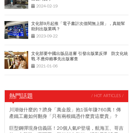
2024-02-19
文化部9月起推「電子書計次借閱無上限」，真能幫
助到出版業嗎？
2023-09-22
文化部要中國出版品送審 引發出版業反彈 防文化統
戰 不應仰賴事先出版審查
2021-01-06
熱門話題
/ HOT ARTICLES /
川湖做什麼的？躋身「萬金股」抱1張年賺760萬！傳
產鐵工廠如何翻身「只有兩根鐵憑什麼賣這麼貴」？
巨型鋼彈現身信義區！20個人氣IP登場，航海王、哥吉