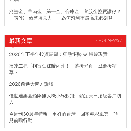
兆豐金、華南金、第一金、合庫金...官股金控買誰好？
一表PK「價差填息力」，為何殖利率最高未必划算
最新文章
/ HOT NEWS /
2026年下半年投資展望：狂熱漲勢 vs 嚴峻現實
友達二把手柯富仁裸辭內幕！「落後群創」成最後稻
草？
2026前進大南方論壇
佳世達集團艦隊無人機小隊起飛！鎖定美日頂級客戶切
入
今周刊30週年特輯｜更好的台灣：回望精彩風雲，預
見前瞻行動