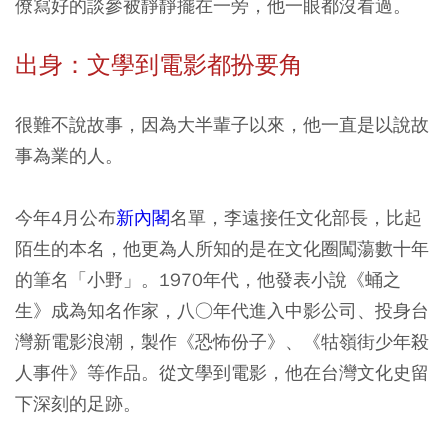
僚寫好的談參被靜靜擺在一旁，他一眼都沒看過。
出身：文學到電影都扮要角
很難不說故事，因為大半輩子以來，他一直是以說故
事為業的人。
今年4月公布
新內閣
名單，李遠接任文化部長，比起
陌生的本名，他更為人所知的是在文化圈闖蕩數十年
的筆名「小野」。1970年代，他發表小說《蛹之
生》成為知名作家，八○年代進入中影公司、投身台
灣新電影浪潮，製作《恐怖份子》、《牯嶺街少年殺
人事件》等作品。從文學到電影，他在台灣文化史留
下深刻的足跡。