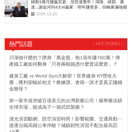
緯創1個月賺贏宏碁、佳世達整年！鴻海、緯穎、廣
達...謝金河列4大AI贏家：明年賺更多，但輸家滿地都
是
2025-12-20
熱門話題
/ HOT STORIES /
川湖做什麼的？躋身「萬金股」抱1張年賺760萬！傳
產鐵工廠如何翻身「只有兩根鐵憑什麼賣這麼貴」？
健身工廠 vs World Gym大解密！世界健身-KY營收大
勝，獲利卻輸給柏文？教練課、會籍…誰才是真正賺錢
金雞母？
第一家市值突破百億美元的台灣新藥公司！藥華藥深耕
全球市場，能成為下一個武田製藥？
漢光演習斷網、防空演習時間！影響範圍、交通異動…
捷運台鐵高鐵公車停駛？城鎮韌性演習不配合最高罰
15萬