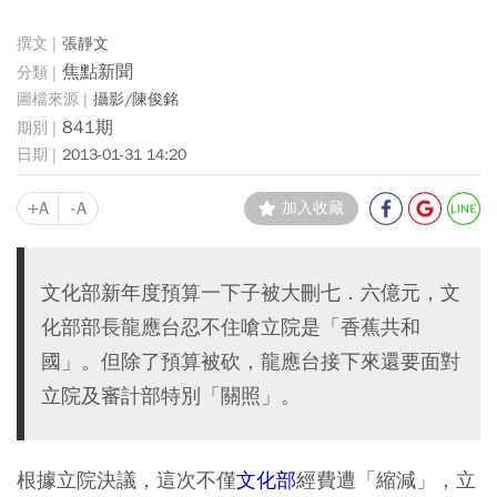
張靜文
焦點新聞
攝影/陳俊銘
841期
2013-01-31 14:20
+A
-A
加入收藏
文化部新年度預算一下子被大刪七．六億元，文
化部部長龍應台忍不住嗆立院是「香蕉共和
國」。但除了預算被砍，龍應台接下來還要面對
立院及審計部特別「關照」。
根據立院決議，這次不僅
文化部
經費遭「縮減」，立