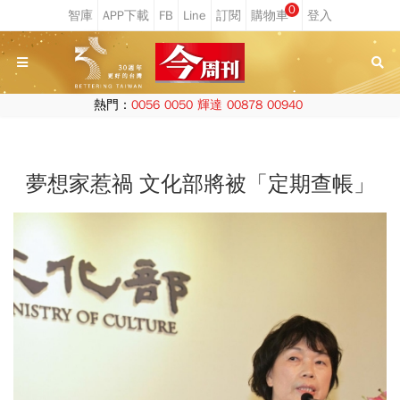
0
熱門：
0056
0050
輝達
00878
00940
夢想家惹禍 文化部將被「定期查帳」