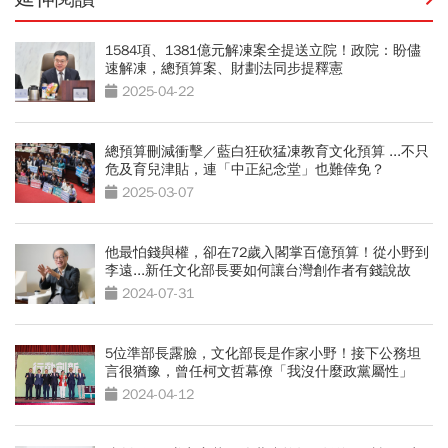
1584項、1381億元解凍案全提送立院！政院：盼儘
速解凍，總預算案、財劃法同步提釋憲
2025-04-22
總預算刪減衝擊／藍白狂砍猛凍教育文化預算 ...不只
危及育兒津貼，連「中正紀念堂」也難倖免？
2025-03-07
他最怕錢與權，卻在72歲入閣掌百億預算！從小野到
李遠...新任文化部長要如何讓台灣創作者有錢說故
事？
2024-07-31
5位準部長露臉，文化部長是作家小野！接下公務坦
言很猶豫，曾任柯文哲幕僚「我沒什麼政黨屬性」
2024-04-12