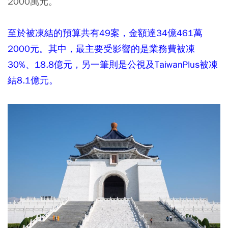
2000萬元。
至於被凍結的預算共有49案，金額達34億461萬
2000元。其中，最主要受影響的是業務費被凍
30%、18.8億元，另一筆則是公視及TaiwanPlus被凍
結8.1億元。