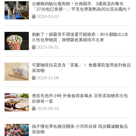
台糖豬肉驗出瘦肉精！分佈縣市、3通路流向曝光
「2730包已售罄…」罕見化學製劑為何出現在國內？
2024-02-03
抱歉了！紙吸管不環保還可能致癌：90％都驗出1永
久性化學物質，身體吸收累積排不出來
2023-08-31
可愛咖啡拉花竟含「笑氣」！ 食藥署防濫用改列食品
添加物
2019-11-08
煮前先泡半小時 外食族得多喝水 豆乾添加物常出包
自保有一套
2016-06-16
搞不懂化學名稱沒關係 小市民自保 四步驟遠離食品
添加物