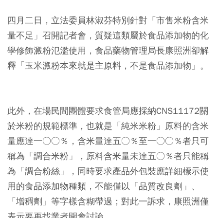
四月二日，立法委員林淑芬特別針對「市售米粉含米
量不足」召開記者會，質疑這類屬於食品添加物的化
學修飾澱粉氾濫使用，食品藥物管理局長康照洲卻解
釋「玉米澱粉本來就是主原料，不是食品添加物」。
此外，在場民間團體要求食管局應採納CNS11172關
於米粉的規範標準，也就是「純米米粉」原料的含米
量應達一○○％，含米量達五○％至一○○％者只可
稱為「調合米粉」，原料含米量未達五○％者只能稱
為「調合粉絲」，同時要求產品外包裝應詳細標示使
用的食品添加物種類，不能僅以「品質改良劑」、
「增稠劑」等字樣含糊帶過；對此一訴求，康照洲僅
表示要再找業者開會討論。