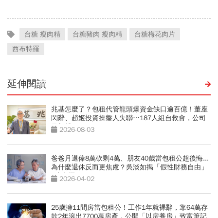
台糖 瘦肉精
台糖豬肉 瘦肉精
台糖梅花肉片
西布特羅
延伸閱讀
兆基怎麼了？包租代管龍頭爆資金缺口逾百億！董座
閃辭、趙姬投資操盤人失聯…187人組自救會，公司
最新聲明
2026-08-03
爸爸月退俸8萬砍剩4萬、朋友40歲當包租公超後悔...
為什麼退休反而更焦慮？吳淡如揭「假性財務自由」
5大危機
2026-04-02
25歲擁11間房當包租公！工作1年就裸辭，靠64萬存
款2年滾出7700萬房產，公開「以房養房」致富筆記