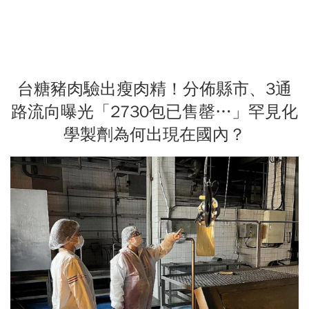
台糖豬肉驗出瘦肉精！分佈縣市、3通
路流向曝光「2730包已售罄…」罕見化
學製劑為何出現在國內？