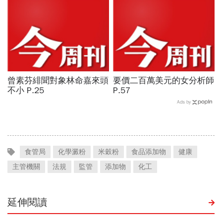
桃園市4大倡議，重構公共
運輸DNA
曾素芬緋聞對象林命嘉來頭
要價二百萬美元的女分析師
不小 P.25
P.57
Ads by
食管局
化學澱粉
米穀粉
食品添加物
健康
主管機關
法規
監管
添加物
化工
延伸閱讀