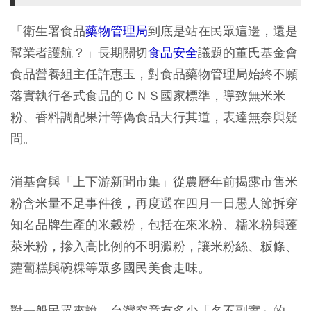
「衛生署食品
藥物管理局
到底是站在民眾這邊，還是
幫業者護航？」長期關切
食品安全
議題的董氏基金會
食品營養組主任許惠玉，對食品藥物管理局始終不願
落實執行各式食品的ＣＮＳ國家標準，導致無米米
粉、香料調配果汁等偽食品大行其道，表達無奈與疑
問。
消基會與「上下游新聞市集」從農曆年前揭露市售米
粉含米量不足事件後，再度選在四月一日愚人節拆穿
知名品牌生產的米穀粉，包括在來米粉、糯米粉與蓬
萊米粉，摻入高比例的不明澱粉，讓米粉絲、粄條、
蘿蔔糕與碗粿等眾多國民美食走味。
對一般民眾來說，台灣究竟有多少「名不副實」的