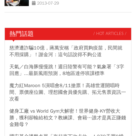
2013-07-29
熱門話題
/ HOT ARTICLES /
慈濟遭詐騙10億，蔣萬安稱「政府買夠疫苗，民間就
不用採購」！謝金河：這句話說得不夠公道
天氣／白海豚慢慢跳！週日陸警有可能？氣象署「3字
回應」...最新風雨預測，8地區達停班課標準
魔力紅Maroon 5演唱會8/11搶票！高雄世運開唱時
間、票價座位圖、理想國會員優先購、拓元售票資訊一
次看
健身工廠 vs World Gym大解密！世界健身-KY營收大
勝，獲利卻輸給柏文？教練課、會籍…誰才是真正賺錢
金雞母？