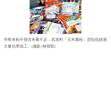
巿售米粉不僅含米量不足，其原料「玉米澱粉」恐怕也經過
大量化學加工。(攝影/林煒凱)