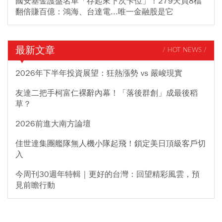
國安基金護盤名單「存起來下次卡位」！279天買8檔
翻倍賺百億：鴻海、台達電...唯一金融股是它
最新文章
/ HOT NEWS /
2026年下半年投資展望：狂熱漲勢 vs 嚴峻現實
友達二把手柯富仁裸辭內幕！「落後群創」成最後稻
草？
2026前進大南方論壇
佳世達集團艦隊無人機小隊起飛！鎖定美日頂級客戶切
入
今周刊30週年特輯｜更好的台灣：回望精彩風雲，預
見前瞻行動