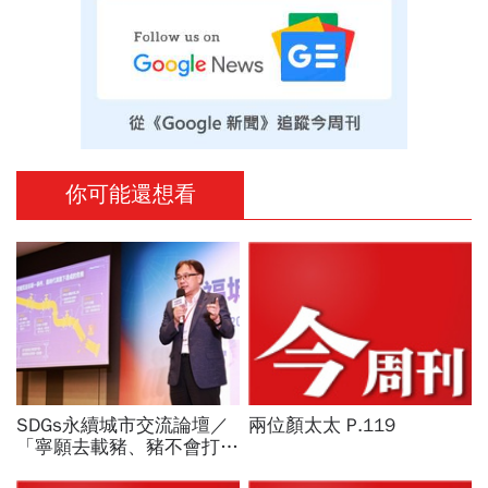
你可能還想看
SDGs永續城市交流論壇／
兩位顏太太 P.119
「寧願去載豬、豬不會打
1999」翻轉客運司機荒！