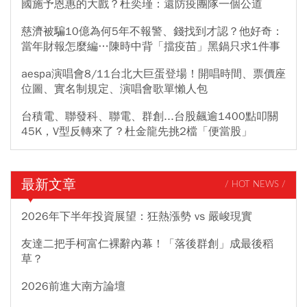
國施予恩惠的大戲？杜奕瑾：還防疫團隊一個公道
慈濟被騙10億為何5年不報警、錢找到才認？他好奇：
當年財報怎麼編…陳時中背「擋疫苗」黑鍋只求1件事
aespa演唱會8/11台北大巨蛋登場！開唱時間、票價座
位圖、實名制規定、演唱會歌單懶人包
台積電、聯發科、聯電、群創...台股飆逾1400點叩關
45K，V型反轉來了？杜金龍先挑2檔「便當股」
最新文章
/ HOT NEWS /
2026年下半年投資展望：狂熱漲勢 vs 嚴峻現實
友達二把手柯富仁裸辭內幕！「落後群創」成最後稻
草？
2026前進大南方論壇