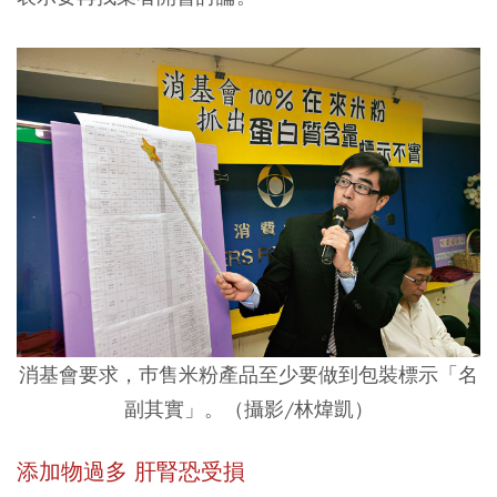
消基會要求，巿售米粉產品至少要做到包裝標示「名
副其實」。（攝影/林煒凱）
添加物過多 肝腎恐受損