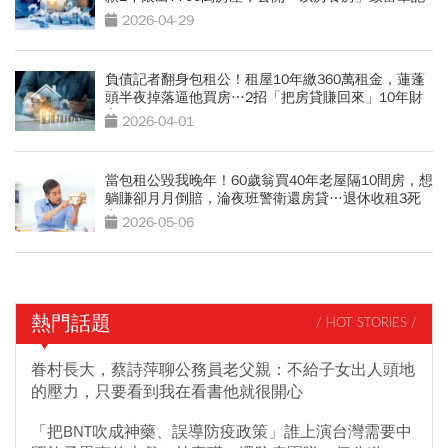
2026-04-29
負債記者翻身包租公！租屋10年繳360萬租金，蓮蓬
頭半夜掉落逼他買房…2招「把房貸賺回來」10年財
富自由
2026-04-01
當包租公毀我晚年！60歲翁買40年老屋隔10間房，想
躺賺卻月月倒賠，淪夜班警衛還房貸…退休收租3死
穴
2026-05-06
熱門話題
/ HOT STORIES /
眷村長大，蔡詩萍聊公務員老父親：不給子女出人頭地
的壓力，只要看到我在看書他就很開心
「把BNT吹成神藥、誤導防疫政策」誰上演台灣需要中