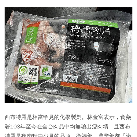
西布特羅是相當罕見的化學製劑。林金富表示，食藥
署103年至今在全台肉品中均無驗出瘦肉精，且西布
特羅是瘦肉精中少見的品項，衛福部、農業部都「滿