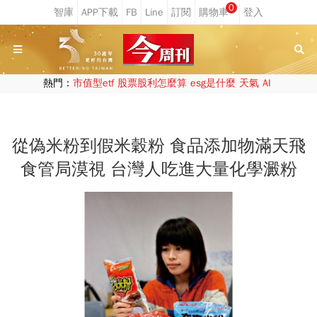
0
熱門：
市值型etf
股票股利怎麼算
esg是什麼
天氣
AI
從偽米粉到假米穀粉 食品添加物滿天飛
食管局漠視 台灣人吃進大量化學澱粉