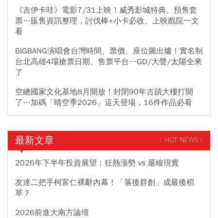
《吉伊卡哇》電影7/31上映！威秀影城特典、預售套
票…販售資訊整理，討伐棒+小卡必收、上映戲院一文
看
BIGBANG演唱會台灣時間、票價、座位圖出爐！實名制
台北高雄4場搶票日期、售票平台…GD/大聲/太陽全來
了
空總國家文化基地8月開放！封閉90年古蹟大樓打開
了…加碼「晴空季2026」這天登場，16件作品必看
最新文章
/ HOT NEWS /
2026年下半年投資展望：狂熱漲勢 vs 嚴峻現實
友達二把手柯富仁裸辭內幕！「落後群創」成最後稻
草？
2026前進大南方論壇