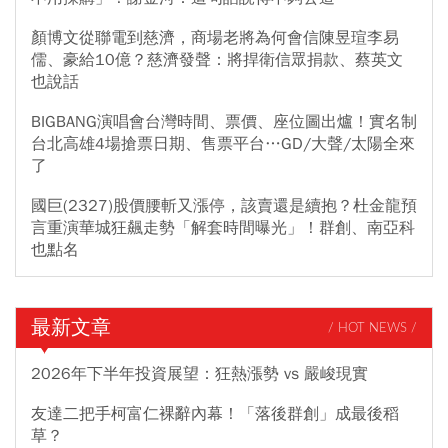
顏博文從聯電到慈濟，商場老將為何會信陳昱瑄李易
儒、豪給10億？慈濟發聲：將捍衛信眾捐款、蔡英文
也說話
BIGBANG演唱會台灣時間、票價、座位圖出爐！實名制
台北高雄4場搶票日期、售票平台…GD/大聲/太陽全來
了
國巨(2327)股價腰斬又漲停，該賣還是續抱？杜金龍預
言重演華城狂飆走勢「解套時間曝光」！群創、南亞科
也點名
最新文章
/ HOT NEWS /
2026年下半年投資展望：狂熱漲勢 vs 嚴峻現實
友達二把手柯富仁裸辭內幕！「落後群創」成最後稻
草？