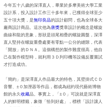
今年五十八歲的深澤直人，畢業於多摩美術大學工業
設計系，投入設計工作三十多年來，已獲得全球至少
五十項大獎，是
無印良品
的設計顧問，也為全球各大
廠商設計商品。這次他為
唐獎
獎章設計的概念是螺旋
曲線和龍的意象，形狀是頭尾相疊的螺旋圓盤，深澤
直人堅持在螺旋重疊處要有零點一公分的縫隙，代表
「開放」的ＤＮＡ。這個構想的製作難度很高，他自
己在製作模型時，就利用３Ｄ列印機等設備反覆嘗試
才打造成功。
「簡約」是深澤直人作品最大的特色，其壁掛式ＣＤ
音響、±０加溼器等作品，都成為紐約現代藝術博物
館的永久
收藏
品。事實上，「±０」可說就是深澤直
人的鮮明標籤，象徵「恰到好處」，標榜「設計讓人