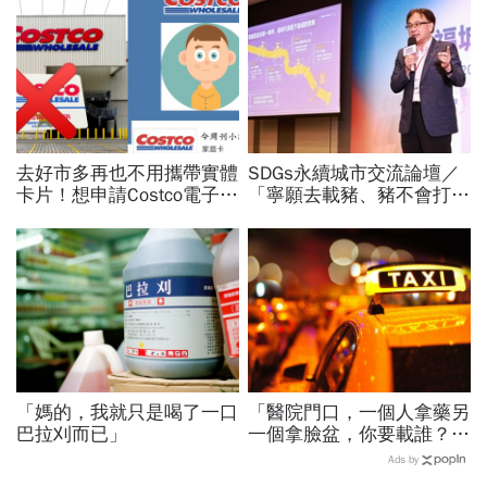
去好市多再也不用攜帶實體
SDGs永續城市交流論壇／
卡片！想申請Costco電子會
「寧願去載豬、豬不會打
員卡 圖文懶人包看這裡
1999」翻轉客運司機荒！
桃園市4大倡議，重構公共
運輸DNA
「媽的，我就只是喝了一口
「醫院門口，一個人拿藥另
巴拉刈而已」
一個拿臉盆，你要載誰？」
一個計程車司機給我們上了
Ads by
13年的MBA課