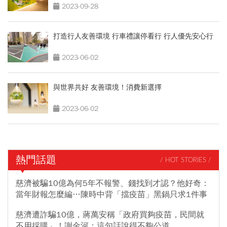
更講究
2023-09-28
打造行人友善環境 行車禮讓停看行 行人優先安心行
2023-06-02
與世界共好 友善環境！消費新選擇
2023-06-02
熱門話題
/ HOT STORIES /
慈濟被騙10億為何5年不報警、錢找到才認？他好奇：
當年財報怎麼編…陳時中背「擋疫苗」黑鍋只求1件事
慈濟遭詐騙10億，蔣萬安稱「政府買夠疫苗，民間就
不用採購」！謝金河：這句話說得不夠公道