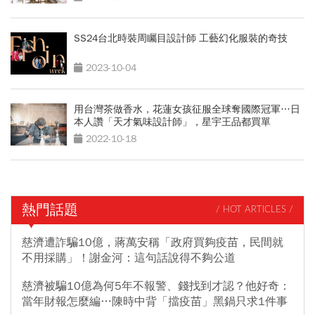
SS24台北時裝周矚目設計師 工藝幻化服裝的奇技
2023-10-04
用台灣茶做香水，花蓮女孩征服全球奪國際冠軍…日
本人讚「天才氣味設計師」，星宇王品都買單
2022-10-18
熱門話題
/ HOT ARTICLES /
慈濟遭詐騙10億，蔣萬安稱「政府買夠疫苗，民間就
不用採購」！謝金河：這句話說得不夠公道
慈濟被騙10億為何5年不報警、錢找到才認？他好奇：
當年財報怎麼編…陳時中背「擋疫苗」黑鍋只求1件事