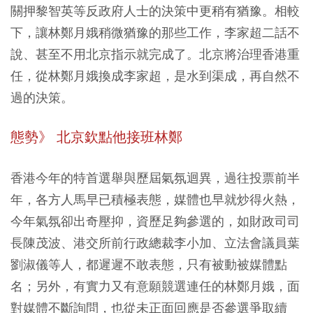
關押黎智英等反政府人士的決策中更稍有猶豫。相較
下，讓林鄭月娥稍微猶豫的那些工作，李家超二話不
說、甚至不用北京指示就完成了。北京將治理香港重
任，從林鄭月娥換成李家超，是水到渠成，再自然不
過的決策。
態勢》 北京欽點他接班林鄭
香港今年的特首選舉與歷屆氣氛迴異，過往投票前半
年，各方人馬早已積極表態，媒體也早就炒得火熱，
今年氣氛卻出奇壓抑，資歷足夠參選的，如財政司司
長陳茂波、港交所前行政總裁李小加、立法會議員葉
劉淑儀等人，都遲遲不敢表態，只有被動被媒體點
名；另外，有實力又有意願競選連任的林鄭月娥，面
對媒體不斷詢問，也從未正面回應是否參選爭取續