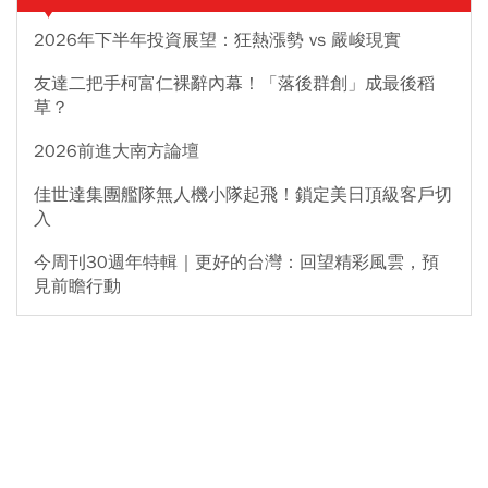
2026年下半年投資展望：狂熱漲勢 vs 嚴峻現實
友達二把手柯富仁裸辭內幕！「落後群創」成最後稻
草？
2026前進大南方論壇
佳世達集團艦隊無人機小隊起飛！鎖定美日頂級客戶切
入
今周刊30週年特輯｜更好的台灣：回望精彩風雲，預
見前瞻行動