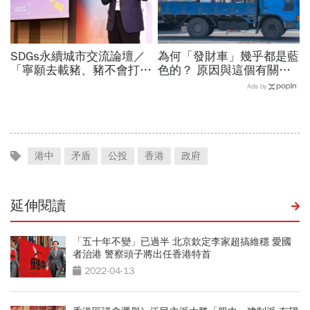
SDGs永續城市交流論壇／
為何「發財車」幾乎都是藍
「寧願去載豬、豬不會打
色的？ 原因與這個有關
1999」翻轉客運司機荒！
係！
Ads by
桃園市4大倡議，重構公共
運輸DNA
港中
矛盾
公投
香港
政府
延伸閱讀
「五十年不變」已過半 北京欽定李家超搞維穩 愛國
者治港 警察頭子將出任香港特首
2022-04-13