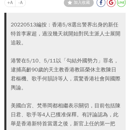
+A
-A
加入收藏
20220513編按：香港5/8選出警界出身的新任
特首李家超，過沒幾天就開始對民主派人士展開
追殺。
港警在5/10、5/11以「勾結外國勢力」罪名，
逮捕高齡90歲的天主教香港教區榮休主教陳日
君樞機、歌手何韻詩等人，震驚香港社會與國際
輿論。
美國白宮、梵蒂岡都相繼表示關切，目前包括陳
日君、歌手等4人已獲准保釋。有評論認為，此
舉是香港新特首當選之後，新官上任的第一把