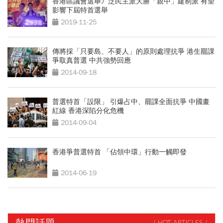
香港區議會選舉》泛民主派大勝「親中」建制派 有望
影響下屆特首選舉
2019-11-25
傳將採「只要島、不要人」的原則處理抗爭 港生罷課
爭取真普選 中共強勢回應
2014-09-18
普選特首「設限」 引爆占中、罷課全面抗爭 中國畫
紅線 香港深陷分化危機
2014-09-04
香港爭普選特首 「佔領中環」行動一觸即發
2014-06-19