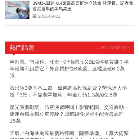
39歲朱凱迪 8.4萬最高票挺進立法會 社運骨、記者魂
香港選舉的黑馬票王
2016-09-22
熱門話題
/ HOT STORIES /
華邦電、南亞科、旺宏…記憶體股又飆漲停要買誰？半
年報勝利組是它！外資買超快6萬張、這檔連砍6.2萬
張
我只領3萬基本工資，如何調高投保薪資？勞保達人傳
授「3招」不靠老闆加薪，年金月領1.3萬變2.5萬
漢光演習斷網、防空演習時間！影響範圍、交通異動…
捷運台鐵高鐵公車停駛？城鎮韌性演習不配合最高罰
15萬
天氣／白海豚颱風最新路徑圖「陸警準備」！豪大雨紫