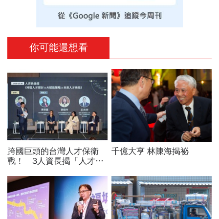
你可能還想看
跨國巨頭的台灣人才保衛
千億大亨 林陳海揭祕
戰！ 3人資長揭「人才永
續」新戰略｜2026均衡臺
灣週 系列報導