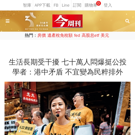
0
熱門：
房價
遺產稅免稅額
fed
高股息etf
美元
生活長期受干擾 七十萬人悶爆挺公投
學者：港中矛盾 不宜變為民粹排外