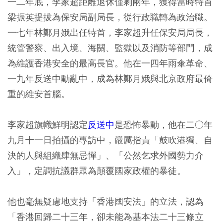
一二年底，李家超距離退休僅剩兩年，獲得當時特首
梁振英提拔為保安局副局長，從行政職轉為政治職。
一七年林鄭月娥出任特首，李家超升任保安局局長，
統管警察、出入境、海關、監獄以及消防等部門，成
為維護香港安全的最高長官。他在一四年雨傘革命、
一九年反送中動亂中，成為林鄭月娥與北京政府最倚
重的維安首腦。
李家超旗幟鮮明認定
反送中
是恐怖暴動，他在二○年
九月十一日拍攝的專訪中，嚴厲指責「鼓吹港獨、自
決的人與組織肆無忌憚」、「公然乞求外國勢力介
入」，定調抗議群眾為顛覆國家政權的暴徒。
他也毫無疑慮地支持「香港國安法」的立法，認為
「香港回歸二十三年，卻未能為基本法二十三條立