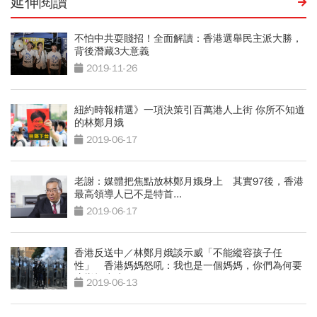
延伸閱讀
不怕中共耍賤招！全面解讀：香港選舉民主派大勝，
背後潛藏3大意義
2019-11-26
紐約時報精選》一項決策引百萬港人上街 你所不知道
的林鄭月娥
2019-06-17
老謝：媒體把焦點放林鄭月娥身上 其實97後，香港
最高領導人已不是特首...
2019-06-17
香港反送中／林鄭月娥談示威「不能縱容孩子任
性」 香港媽媽怒吼：我也是一個媽媽，你們為何要
這樣打小孩？
2019-06-13