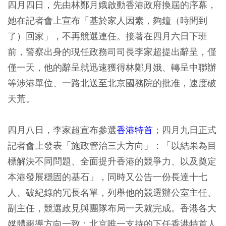
四月四日，先由林鄭月娥啟動香港政府換屆的序幕，
她在記者會上宣布「基於家人因素，夠鐘（時間到
了）回家」，不再競選連任。接著在四月六日下班
前，警察出身的現任政務司司長李家超提出辭呈，僅
僅一天，他的辭呈就迅速獲得林鄭月娥、轉呈中聯辦
等涉港單位、一路北送至北京國務院的批准，速度破
天荒。
四月八日，李家超宣布參選
香港特首
；四月九日正式
記者會上發表「施政管治三大方向」：「以結果為目
標解決不同問題、全面提升香港的競爭力、以及奠定
本港發展穩固的基石」，同時又公告一份長達十七
人、破紀錄的冗長名單，列舉他的競選辦公室主任、
副主任，競選政見與團隊布局一天就完成。香港各大
媒體報導方向一致：北京唯一支持的下任香港特首人