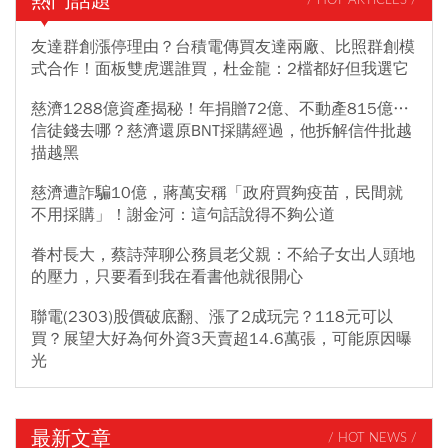
熱門話題
/ HOT ARTICLES /
友達群創漲停理由？台積電傳買友達兩廠、比照群創模
式合作！面板雙虎選誰買，杜金龍：2檔都好但我選它
慈濟1288億資產揭秘！年捐贈72億、不動產815億…
信徒錢去哪？慈濟還原BNT採購經過，他拆解信件批越
描越黑
慈濟遭詐騙10億，蔣萬安稱「政府買夠疫苗，民間就
不用採購」！謝金河：這句話說得不夠公道
眷村長大，蔡詩萍聊公務員老父親：不給子女出人頭地
的壓力，只要看到我在看書他就很開心
聯電(2303)股價破底翻、漲了2成玩完？118元可以
買？展望大好為何外資3天賣超14.6萬張，可能原因曝
光
最新文章
/ HOT NEWS /