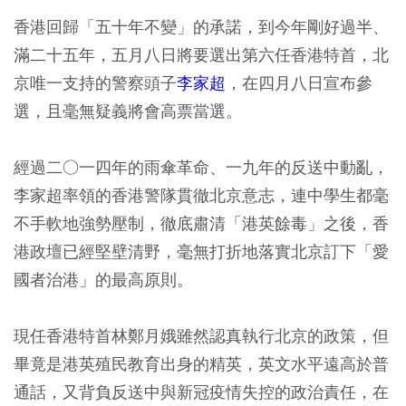
香港回歸「五十年不變」的承諾，到今年剛好過半、
滿二十五年，五月八日將要選出第六任香港特首，北
京唯一支持的警察頭子
李家超
，在四月八日宣布參
選，且毫無疑義將會高票當選。
經過二○一四年的雨傘革命、一九年的反送中動亂，
李家超率領的香港警隊貫徹北京意志，連中學生都毫
不手軟地強勢壓制，徹底肅清「港英餘毒」之後，香
港政壇已經堅壁清野，毫無打折地落實北京訂下「愛
國者治港」的最高原則。
現任香港特首林鄭月娥雖然認真執行北京的政策，但
畢竟是港英殖民教育出身的精英，英文水平遠高於普
通話，又背負反送中與新冠疫情失控的政治責任，在