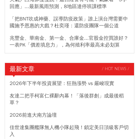
回應」...最新風雨預測，8地區達停班課標準
「把BNT吹成神藥、誤導防疫政策」誰上演台灣需要中
國施予恩惠的大戲？杜奕瑾：還防疫團隊一個公道
兆豐金、華南金、第一金、合庫金...官股金控買誰好？
一表PK「價差填息力」，為何殖利率最高未必划算
最新文章
/ HOT NEWS /
2026年下半年投資展望：狂熱漲勢 vs 嚴峻現實
友達二把手柯富仁裸辭內幕！「落後群創」成最後稻
草？
2026前進大南方論壇
佳世達集團艦隊無人機小隊起飛！鎖定美日頂級客戶切
入