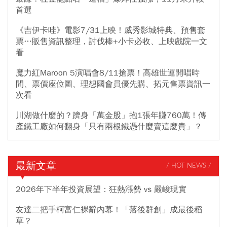
首選
《吉伊卡哇》電影7/31上映！威秀影城特典、預售套
票…販售資訊整理，討伐棒+小卡必收、上映戲院一文
看
魔力紅Maroon 5演唱會8/11搶票！高雄世運開唱時
間、票價座位圖、理想國會員優先購、拓元售票資訊一
次看
川湖做什麼的？躋身「萬金股」抱1張年賺760萬！傳
產鐵工廠如何翻身「只有兩根鐵憑什麼賣這麼貴」？
最新文章
/ HOT NEWS /
2026年下半年投資展望：狂熱漲勢 vs 嚴峻現實
友達二把手柯富仁裸辭內幕！「落後群創」成最後稻
草？