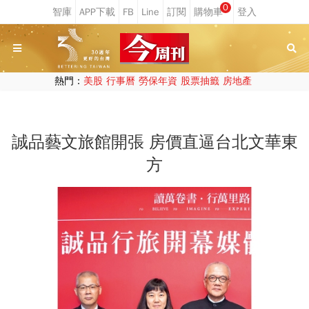
0
熱門：
美股
行事曆
勞保年資
股票抽籤
房地產
誠品藝文旅館開張 房價直逼台北文華東
方