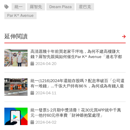
統一
羅智先
Dream Plaza
星巴克
Par K* Avenue
延伸閱讀
高清愿幾十年前買老家千坪地，為何不建高樓賺大
錢？羅智先親揭如何催生Par K* Avenue「連名字都
洋蔥滿滿」
2024-04-20
統一(1216)2024年還能存股嗎？配息率破百「公司還
有一堆錢」...千張大戶持有86％，為何成為有錢人最
愛？
2024-04-11
統一發票1-2月期中獎清冊！花30元買APP就中千萬
元…他付60元停車費「財神爺抱緊處理」
2024-04-02