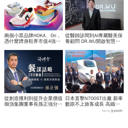
兩個小眾品牌HOKA、On，
從醫師診間到AI專屬醫美保
憑什麼躋身鞋界市值4強、
養顧問 DR.WU開啟智慧養
撼動台灣代工廠版圖？ 解
膚新時代
密運動鞋新天王們
從創造獲利到提升企業價值
日本直擊N700ST出廠 新車
御嵿集團董事長孫正強分享
數跟不上旅客成長 高鐵遇3
企業轉型與併購心法
大挑戰 專家籲合理調整票
Ads by
價