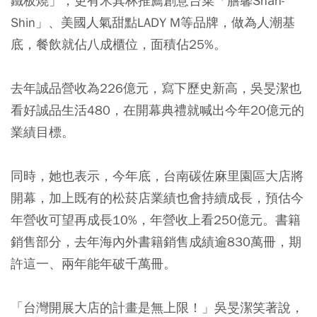
鐵板燒」，更有米其林推薦創意台菜「膳馨Shan-
Shin」、美國人氣甜點LADY M等品牌，做為人潮基
底，餐飲就佔八成櫃位，面積佔25%。
去年誠品營收為226億元，寫下歷史新高，吳旻潔也
看好誠品生活480，在開幕典禮就喊出今年20億元的
業績目標。
同時，她也表示，今年底，台南碳佐麻里園區大店將
開幕，加上既有的松菸店業績也會持續成長，預估今
年營收可望再成長10%，年營收上看250億元。書籍
銷售部分，去年海內外書籍銷售成績逾830萬冊，期
許這一、兩年能年破千萬冊。
「台灣開展大店的計畫是無上限！」吳旻潔笑著說，