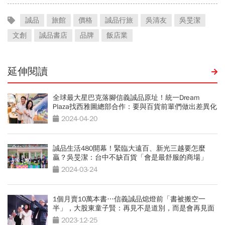
誠品
旅館
價格
誠品行旅
吳清友
吳旻潔
文創
誠品書店
品牌
飯店業
延伸閱讀
全球最大星巴克落腳信義誠品原址！統一Dream
Plaza找西雅圖總部合作：要與百貨前輩們做出差異化
2024-04-20
誠品生活480開幕！緊臨大遠百、新光三越要怎麼
贏？吳旻潔：台中不缺百貨「會是最舒服的商場」
2024-03-24
1個月賣10萬本書…信義誠品熄燈前「書被搬空一
半」，大股東童子賢：再見不是道別，而是會再見面
2023-12-25