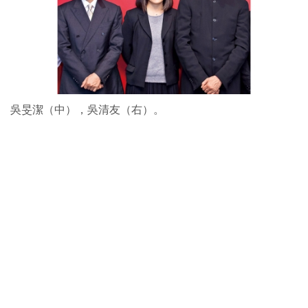
吳旻潔（中），吳清友（右）。