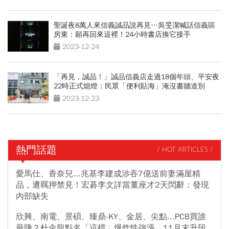
聖誕夜8萬人來信義誠品說再見…吳旻潔喊話信義區
房東：願再回來這裡！24小時書店換它接手
2023-12-24
「再見，誠品！」誠品信義店走過18個年頭、平安夜
22時正式熄燈：民眾「便利貼海」淹沒書牆道別
2023-12-23
熱門話題
/ HOT ARTICLES /
愛馬仕、香奈兒...兆基李建成涉吞7億送前妻滿屋精
品，遭羈押禁見！宏碁李文詳當董座才2天閃辭：發現
內部缺失
欣興、南電、景碩、臻鼎-KY、金居、尖點...PCB買誰
最賺？杜金龍點名「這檔」爆炸性強漲，11月末升段