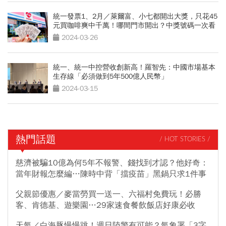
統一發票1、2月／萊爾富、小七都開出大獎，只花45
元買咖啡爽中千萬！哪間門市開出？中獎號碼一次看
2024-03-26
統一、統一中控營收創新高！羅智先：中國市場基本
生存線「必須做到5年500億人民幣」
2024-03-15
熱門話題
/ HOT STORIES /
慈濟被騙10億為何5年不報警、錢找到才認？他好奇：
當年財報怎麼編…陳時中背「擋疫苗」黑鍋只求1件事
父親節優惠／麥當勞買一送一、六福村免費玩！必勝
客、肯德基、遊樂園…29家速食餐飲飯店好康必收
天氣／白海豚慢慢跳！週日陸警有可能？氣象署「3字