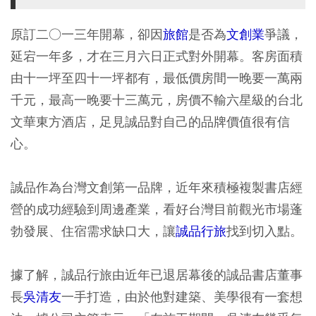
原訂二○一三年開幕，卻因
旅館
是否為
文創業
爭議，
延宕一年多，才在三月六日正式對外開幕。客房面積
由十一坪至四十一坪都有，最低價房間一晚要一萬兩
千元，最高一晚要十三萬元，房價不輸六星級的台北
文華東方酒店，足見誠品對自己的品牌價值很有信
心。
誠品作為台灣文創第一品牌，近年來積極複製書店經
營的成功經驗到周邊產業，看好台灣目前觀光市場蓬
勃發展、住宿需求缺口大，讓
誠品行旅
找到切入點。
據了解，誠品行旅由近年已退居幕後的誠品書店董事
長
吳清友
一手打造，由於他對建築、美學很有一套想