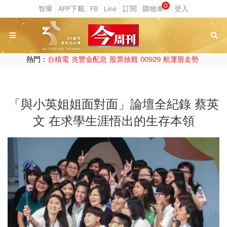
0
熱門：
台積電
兆豐金配息
股票抽籤
00929
航運股走勢
「與小英姐姐面對面」論壇全紀錄 蔡英
文 在求學生涯悟出的生存本領