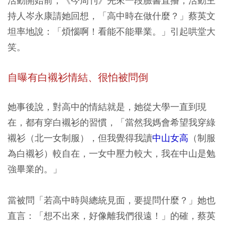
活動開始前，《今周刊》先來一段臉書直播，活動主
持人岑永康請她回想，「高中時在做什麼？」蔡英文
坦率地說：「煩惱啊！看能不能畢業。」引起哄堂大
笑。
自曝有白襯衫情結、很怕被問倒
她事後說，對高中的情結就是，她從大學一直到現
在，都有穿白襯衫的習慣，「當然我媽會希望我穿綠
襯衫（北一女制服），但我覺得我讀
中山女高
（制服
為白襯衫）較自在，一女中壓力較大，我在中山是勉
強畢業的。」
當被問「若高中時與總統見面，要提問什麼？」她也
直言：「想不出來，好像離我們很遠！」的確，蔡英