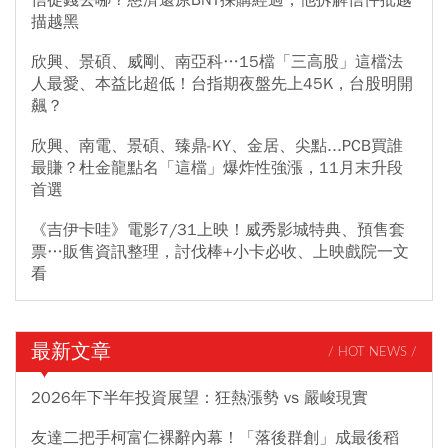
信徒錢去哪？慈濟還原BNT採購經過，他拆解信件批越
描越黑
欣興、景碩、威剛、南亞科…15檔「三高股」這檔法
人最愛、本益比超低！台指期夜盤先上45K，台股明開
飆？
欣興、南電、景碩、臻鼎-KY、金居、尖點...PCB買誰
最賺？杜金龍點名「這檔」爆炸性強漲，11月末升段
首選
《吉伊卡哇》電影7/31上映！威秀影城特典、預售套
票…販售資訊整理，討伐棒+小卡必收、上映戲院一文
看
最新文章
/ HOT NEWS /
2026年下半年投資展望：狂熱漲勢 vs 嚴峻現實
友達二把手柯富仁裸辭內幕！「落後群創」成最後稻