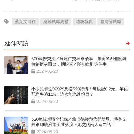
蔡英文卸任
總統就職典禮
總統就職
賴清德就職
延伸閱讀
520閣揆交接／陳建仁交棒卓榮泰，蕭美琴謝他關鍵
時刻挺身而出，期盼卓內閣能做到這件事
2024-05-20
小股民卡位00929想搭520行情！每股配0.2元、年化
配息率逾11%，這次能光速填息？
2024-05-20
520總統就職全紀錄／賴清德接印信開新局、蔡英文
揮別總統府蕭美琴落淚…她交代兩人這句話！
2024-05-20