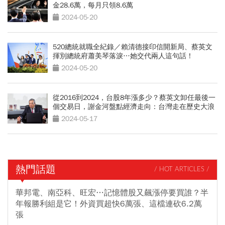
金28.6萬，每月只領8.6萬
2024-05-20
520總統就職全紀錄／賴清德接印信開新局、蔡英文
揮別總統府蕭美琴落淚…她交代兩人這句話！
2024-05-20
從2016到2024，台股8年漲多少？蔡英文卸任最後一
個交易日，謝金河盤點經濟走向：台灣走在歷史大浪
2024-05-17
熱門話題
/ HOT ARTICLES /
華邦電、南亞科、旺宏…記憶體股又飆漲停要買誰？半
年報勝利組是它！外資買超快6萬張、這檔連砍6.2萬
張