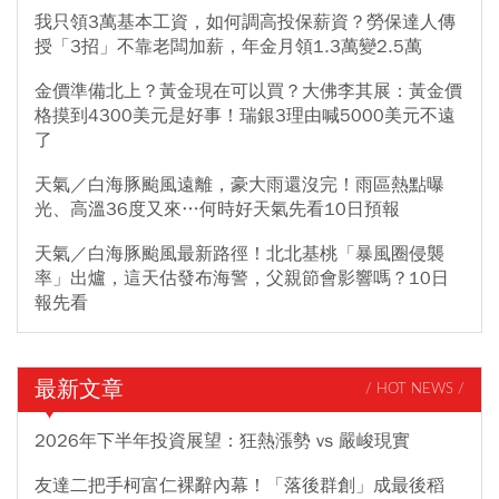
我只領3萬基本工資，如何調高投保薪資？勞保達人傳
授「3招」不靠老闆加薪，年金月領1.3萬變2.5萬
金價準備北上？黃金現在可以買？大佛李其展：黃金價
格摸到4300美元是好事！瑞銀3理由喊5000美元不遠
了
天氣／白海豚颱風遠離，豪大雨還沒完！雨區熱點曝
光、高溫36度又來…何時好天氣先看10日預報
天氣／白海豚颱風最新路徑！北北基桃「暴風圈侵襲
率」出爐，這天估發布海警，父親節會影響嗎？10日
報先看
最新文章
/ HOT NEWS /
2026年下半年投資展望：狂熱漲勢 vs 嚴峻現實
友達二把手柯富仁裸辭內幕！「落後群創」成最後稻