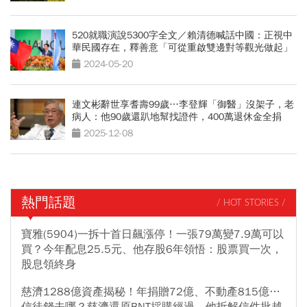
520就職演說5300字全文／賴清德喊話中國：正視中
華民國存在，釋善意「可從重啟雙邊對等觀光做起」
2024-05-20
連文彬辭世享耆壽99歲…李登輝「御醫」沒架子，老
病人：他90歲還趴地幫找證件，400萬退休金全捐
2025-12-08
熱門話題
/ HOT STORIES /
寶雅(5904)一拆十首日飆漲停！一張79萬變7.9萬可以
買？今年配息25.5元、他存股6年領悟：股票買一次，
股息領終身
慈濟1288億資產揭秘！年捐贈72億、不動產815億…