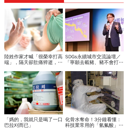
陸姓作家才喊「很榮幸打高
SDGs永續城市交流論壇／
端」，隔天卻肚痛猝逝，來
「寧願去載豬、豬不會打
自馬來西亞的他積極參與社
1999」翻轉客運司機荒！
會運動
桃園市4大倡議，重構公共
運輸DNA
「媽的，我就只是喝了一口
化骨水奪命！3分鐘看懂：
巴拉刈而已」
科技業常用的「氫氟酸」，