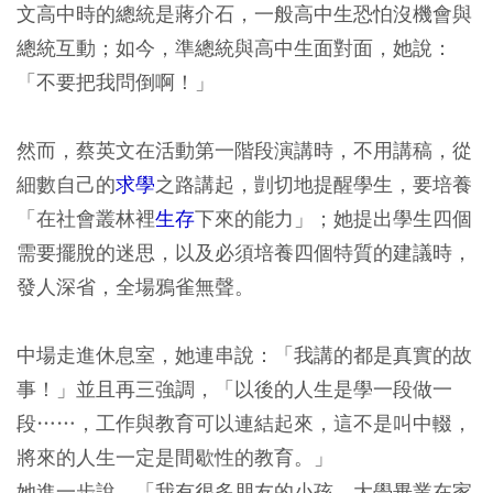
文高中時的總統是蔣介石，一般高中生恐怕沒機會與
總統互動；如今，準總統與高中生面對面，她說：
「不要把我問倒啊！」
然而，蔡英文在活動第一階段演講時，不用講稿，從
細數自己的
求學
之路講起，剴切地提醒學生，要培養
「在社會叢林裡
生存
下來的能力」；她提出學生四個
需要擺脫的迷思，以及必須培養四個特質的建議時，
發人深省，全場鴉雀無聲。
中場走進休息室，她連串說：「我講的都是真實的故
事！」並且再三強調，「以後的人生是學一段做一
段……，工作與教育可以連結起來，這不是叫中輟，
將來的人生一定是間歇性的教育。」
她進一步說，「我有很多朋友的小孩，大學畢業在家