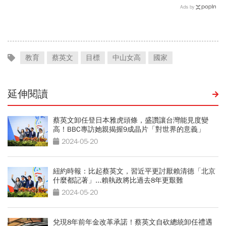
到底是什麼？
Ads by
教育
蔡英文
目標
中山女高
國家
延伸閱讀
蔡英文卸任登日本雅虎頭條，盛讚讓台灣能見度變
高！BBC專訪她親揭握9成晶片「對世界的意義」
2024-05-20
紐約時報：比起蔡英文，習近平更討厭賴清德「北京
什麼都記著」...賴執政將比過去8年更艱難
2024-05-20
兌現8年前年金改革承諾！蔡英文自砍總統卸任禮遇