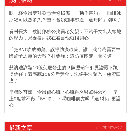
/ HOT ARTICLES /
喝一杯拿鐵竟引發急性腎損傷「一動作害的」！咖啡冰
冰箱可以放多久？醫：含奶咖啡超過「這時間」別喝了
眷村長大，蔡詩萍聊公務員老父親：不給子女出人頭地
的壓力，只要看到我在看書他就很開心
「把BNT吹成神藥、誤導防疫政策」誰上演台灣需要中
國施予恩惠的大戲？杜奕瑾：還防疫團隊一個公道
慈濟遭詐騙10億怎麼發生的？陳昱瑄律師見證嚴下跪
博信任！豪宅藏158公斤黃金，洗錢手法曝光…慈濟回
應了
早餐吃可頌、拿鐵傷心臟？心臟科名醫堅持20年、早
上9點前不做「5件事」：喝咖啡前先喝「這1杯」更護
心
最新文章
/ HOT NEWS /