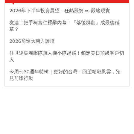
2026年下半年投資展望：狂熱漲勢 vs 嚴峻現實
友達二把手柯富仁裸辭內幕！「落後群創」成最後稻
草？
2026前進大南方論壇
佳世達集團艦隊無人機小隊起飛！鎖定美日頂級客戶切
入
今周刊30週年特輯｜更好的台灣：回望精彩風雲，預
見前瞻行動