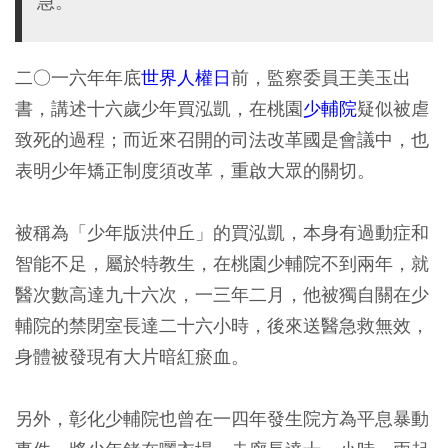
急。
二○一六年年底
世界人權日
前，監察委員王美玉出
書，講述十六歲少年買泓凱，在桃園
少輔院
疑似被虐
致死的過程；而近來召開的司法改革國是會議中，也
表明少年矯正制度須改革，重啟大眾的關切。
被稱為「少年版洪仲丘」的買泓凱，本身有過動症和
智能不足，屬於特教生，在桃園少輔院不到兩年，就
醫次數高達九十六次，一三年二月，他被獨自關在少
輔院的禁閉室長達二十六小時，後來送醫急救無效，
身體被發現有大片暗紅瘀血。
另外，彰化少輔院也曾在一四年發生院方為平息暴動