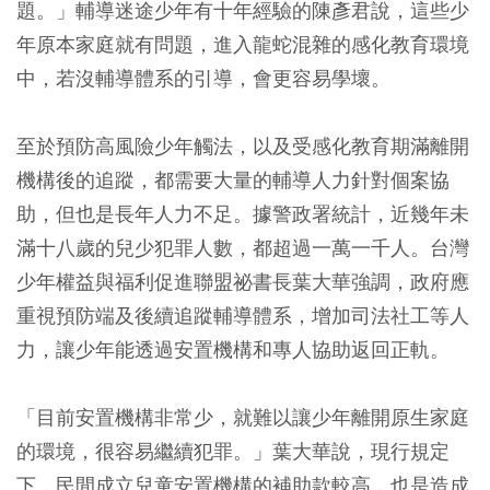
題。」輔導迷途少年有十年經驗的陳彥君說，這些少
年原本家庭就有問題，進入龍蛇混雜的感化教育環境
中，若沒輔導體系的引導，會更容易學壞。
至於預防高風險少年觸法，以及受感化教育期滿離開
機構後的追蹤，都需要大量的輔導人力針對個案協
助，但也是長年人力不足。據警政署統計，近幾年未
滿十八歲的兒少犯罪人數，都超過一萬一千人。台灣
少年權益與福利促進聯盟祕書長葉大華強調，政府應
重視預防端及後續追蹤輔導體系，增加司法社工等人
力，讓少年能透過安置機構和專人協助返回正軌。
「目前安置機構非常少，就難以讓少年離開原生家庭
的環境，很容易繼續犯罪。」葉大華說，現行規定
下，民間成立兒童安置機構的補助款較高，也是造成