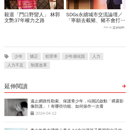
殺退「門口野蠻人」 林郭
SDGs永續城市交流論壇／
文艷37年權力之路
「寧願去載豬、豬不會打
1999」翻轉客運司機荒！
Ads by
桃園市4大倡議，重構公共
運輸DNA
少年
矯正
犯罪率
少年感化院
人力
人力不足
制度改革
延伸閱讀
遏止網路性勒索、保護青少年，IG測試啟動「裸露影
像防護」！有哪些功能、如何操作一次看
2024-04-12