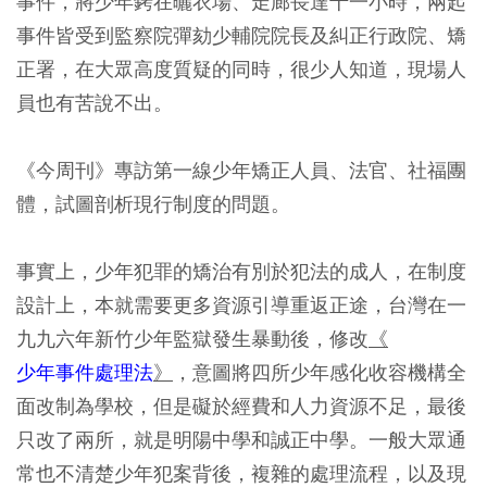
事件，將少年銬在曬衣場、走廊長達十一小時，兩起
事件皆受到監察院彈劾少輔院院長及糾正行政院、矯
正署，在大眾高度質疑的同時，很少人知道，現場人
員也有苦說不出。
《今周刊》專訪第一線少年矯正人員、法官、社福團
體，試圖剖析現行制度的問題。
事實上，少年犯罪的矯治有別於犯法的成人，在制度
設計上，本就需要更多資源引導重返正途，台灣在一
九九六年新竹少年監獄發生暴動後，修改
《
少年事件處理法
》
，意圖將四所少年感化收容機構全
面改制為學校，但是礙於經費和人力資源不足，最後
只改了兩所，就是明陽中學和誠正中學。一般大眾通
常也不清楚少年犯案背後，複雜的處理流程，以及現