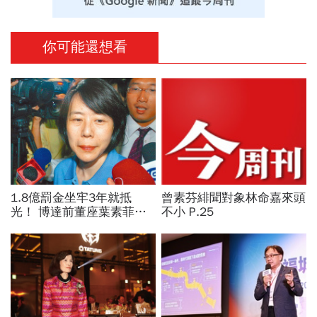
你可能還想看
1.8億罰金坐牢3年就抵
曾素芬緋聞對象林命嘉來頭
光！ 博達前董座葉素菲今
不小 P.25
出監快閃