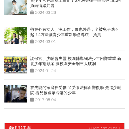
青少年常在課堂上暴走？5方法讓孩子學習與自己的
負面情緒共處
2024-03-26
爸在外有女人、沒工作，母也外遇，全被兒子瞧不
起！4方法讓青少年重新學會尊敬、負責
2024-03-01
調保官、少輔會失靈 校園輔導觸法少年困難重重 新
北少年割頸案 掀校園安全網三大破洞
2024-01-24
在失能的家庭裡受創 又受限法律而難復學 走進少輔
院 看見被國家冷落的少年
2017-05-04
熱門話題