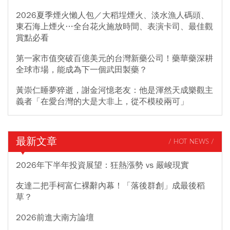
2026夏季煙火懶人包／大稻埕煙火、淡水漁人碼頭、
東石海上煙火…全台花火施放時間、表演卡司、最佳觀
賞點必看
第一家市值突破百億美元的台灣新藥公司！藥華藥深耕
全球市場，能成為下一個武田製藥？
黃崇仁睡夢猝逝，謝金河憶老友：他是渾然天成樂觀主
義者「在愛台灣的大是大非上，從不模稜兩可」
最新文章
/ HOT NEWS /
2026年下半年投資展望：狂熱漲勢 vs 嚴峻現實
友達二把手柯富仁裸辭內幕！「落後群創」成最後稻
草？
2026前進大南方論壇