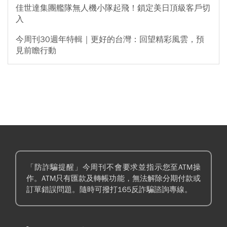
佳世達集團艦隊無人機小隊起飛！鎖定美日頂級客戶切
入
今周刊30週年特輯｜更好的台灣：回望精彩風雲，預
見前瞻行動
「防詐騙提醒」今周刊不會要求並指示您至ATM操
作。ATM只有匯款及轉帳功能，無法解除分期付款或
訂單錯誤問題。隨時可撥打165反詐騙諮詢專線。