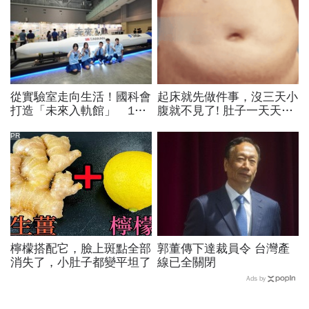
從實驗室走向生活！國科會
起床就先做件事，沒三天小
打造「未來入軌館」 13
腹就不見了! 肚子一天天變
米火箭＋PYXIS機器人探索
小！
未來生活
PR
檸檬搭配它，臉上斑點全部
郭董傳下達裁員令 台灣產
消失了，小肚子都變平坦了
線已全關閉
Ads by