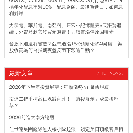
00878、00929、00891、00923...8月除息ETF：14
檔年化配息率逾10%！配息金額、最後買進日，如何息
利雙賺
力積電、華邦電、南亞科、旺宏…記憶體第3天漲勢繼
續，外資只剩它沒買超還賣！力積電漲停原因曝光
台股下週還有變數？亞馬遜漲15%領頭化解AI疑慮，美
股收高為何台指期夜盤反而下殺逾千點？
最新文章
/ HOT NEWS /
2026年下半年投資展望：狂熱漲勢 vs 嚴峻現實
友達二把手柯富仁裸辭內幕！「落後群創」成最後稻
草？
2026前進大南方論壇
佳世達集團艦隊無人機小隊起飛！鎖定美日頂級客戶切