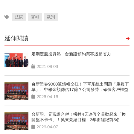
法院
官司
裁判
延伸閱讀
定期定股投資熱 台新證預約買零股超省力
2021-09-03
台新證券9000筆錯帳全扛！下單系統出問題「重複下
單」、申報金額傳估17億？公司發聲：確保客戶權益
不損害
2026-04-16
台新證、元富證合併！犧牲4天連假全員動起來「換
開盤不卡卡」！吳東亮給目標：3年衝經紀前3名
2026-04-07