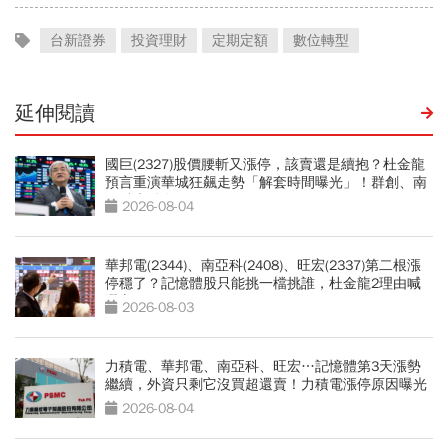
台新證券
投資理財
定期定額
數位轉型
延伸閱讀
國巨(2327)股價腰斬又漲停，該賣還是續抱？杜金龍
預言重演華城狂飆走勢「解套時間曝光」！群創、南
亞科也點名
2026-08-04
華邦電(2344)、南亞科(2408)、旺宏(2337)第二根漲
停穩了？記憶體股只能挑一檔挑誰，杜金龍2理由喊
選它
2026-08-03
力積電、華邦電、南亞科、旺宏…記憶體第3天漲勢
繼續，外資只剩它沒買超還賣！力積電漲停原因曝光
2026-08-04