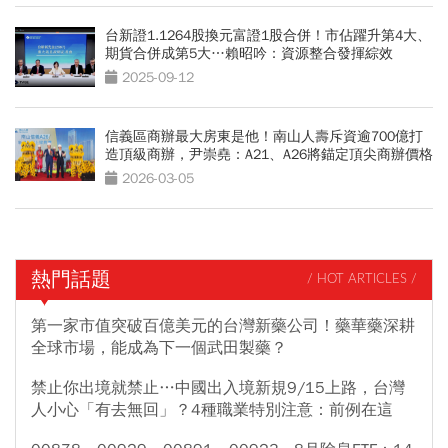
台新證1.1264股換元富證1股合併！市佔躍升第4大、
期貨合併成第5大…賴昭吟：資源整合發揮綜效
2025-09-12
信義區商辦最大房東是他！南山人壽斥資逾700億打
造頂級商辦，尹崇堯：A21、A26將錨定頂尖商辦價格
2026-03-05
熱門話題
/ HOT ARTICLES /
第一家市值突破百億美元的台灣新藥公司！藥華藥深耕
全球市場，能成為下一個武田製藥？
禁止你出境就禁止…中國出入境新規9/15上路，台灣
人小心「有去無回」？4種職業特別注意：前例在這