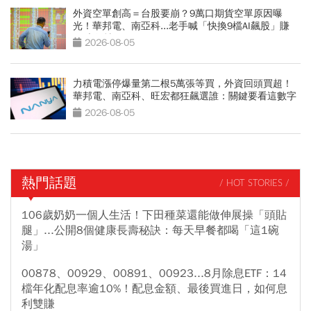
外資空單創高＝台股要崩？9萬口期貨空單原因曝
光！華邦電、南亞科...老手喊「快換9檔AI飆股」賺
Q3大行情
2026-08-05
力積電漲停爆量第二根5萬張等買，外資回頭買超！
華邦電、南亞科、旺宏都狂飆選誰：關鍵要看這數字
2026-08-05
熱門話題
/ HOT STORIES /
106歲奶奶一個人生活！下田種菜還能做伸展操「頭貼
腿」...公開8個健康長壽秘訣：每天早餐都喝「這1碗
湯」
00878、00929、00891、00923...8月除息ETF：14
檔年化配息率逾10%！配息金額、最後買進日，如何息
利雙賺