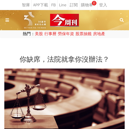
0
熱門：
美股
行事曆
勞保年資
股票抽籤
房地產
你缺席，法院就拿你沒辦法？