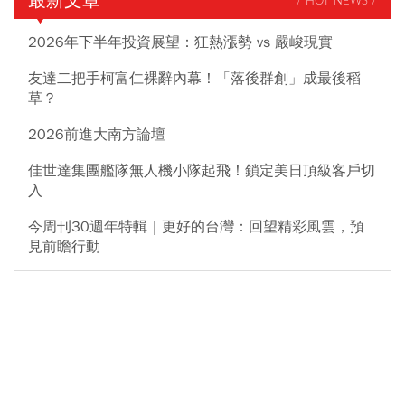
最新文章
/ HOT NEWS /
2026年下半年投資展望：狂熱漲勢 vs 嚴峻現實
友達二把手柯富仁裸辭內幕！「落後群創」成最後稻
草？
2026前進大南方論壇
佳世達集團艦隊無人機小隊起飛！鎖定美日頂級客戶切
入
今周刊30週年特輯｜更好的台灣：回望精彩風雲，預
見前瞻行動