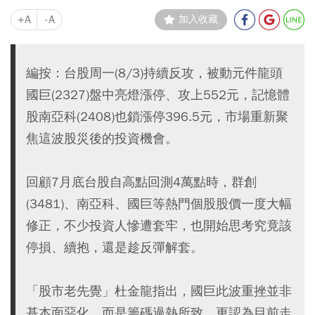
+A
-A
加入收藏
編按：台股周一(8/3)持續反攻，被動元件龍頭
國巨(2327)盤中亮燈漲停、攻上552元，記憶體
股南亞科(2408)也鎖漲停396.5元，市場重新聚
焦這波股災後的投資機會。
回顧7月底台股自高點回測4萬點時，群創
(3481)、南亞科、國巨等熱門個股股價一度大幅
修正，不少投資人慘遭套牢，也開始思考究竟該
停損、續抱，還是趁反彈解套。
「股市老先覺」杜金龍指出，國巨此波重挫並非
基本面惡化，而是籌碼過熱所致，更認為目前走