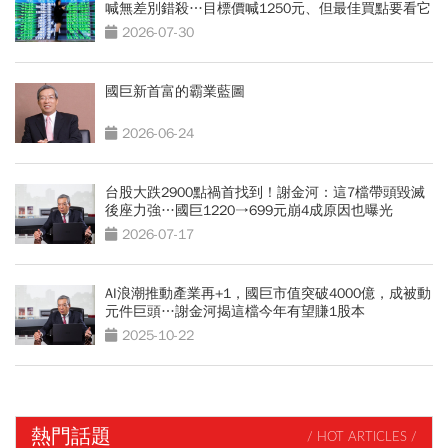
喊無差別錯殺…目標價喊1250元、但最佳買點要看它
2026-07-30
國巨新首富的霸業藍圖
2026-06-24
台股大跌2900點禍首找到！謝金河：這7檔帶頭毀滅
後座力強…國巨1220→699元崩4成原因也曝光
2026-07-17
AI浪潮推動產業再+1，國巨市值突破4000億，成被動
元件巨頭…謝金河揭這檔今年有望賺1股本
2025-10-22
熱門話題
/ HOT ARTICLES /