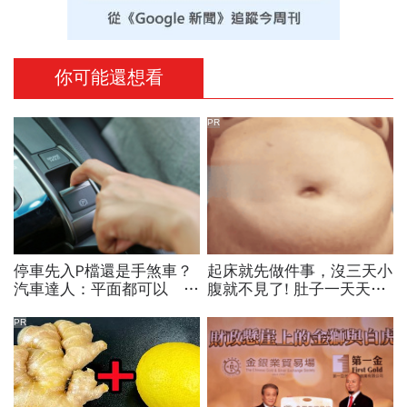
你可能還想看
PR
停車先入P檔還是手煞車？
起床就先做件事，沒三天小
汽車達人：平面都可以 斜
腹就不見了! 肚子一天天變
坡才有分！
小！
PR