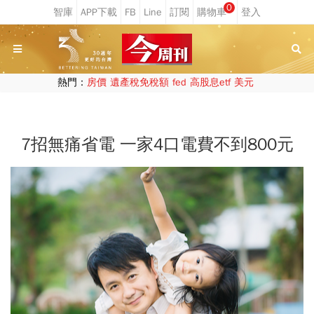
0
熱門：
房價
遺產稅免稅額
fed
高股息etf
美元
7招無痛省電 一家4口電費不到800元