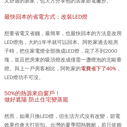
又舒適的新家，也大方分享他的居家節電撇步。
最快回本的省電方式：改裝LED
燈
想要省電又省錢，最簡單，也最快回本的方法是改用
LED燈泡，大約1年半就可以回本。阿乾家過去租房
子時，把住家電燈全部換成LED燈，花了不到2000
塊，並且把房東的吸頂燈改成僅需一盞燈泡的北歐垂
燈。與上一戶房客相比，阿乾家的
電費省下了40%
，
LED燈功不可沒。
50%
的熱源來自窗戶！
做好遮陽
防止住宅變蒸籠
然而，如果只換LED燈，但生活方式沒有改變，節電
效果也會大打折扣。台灣的夏季悶熱難耐，若只依賴