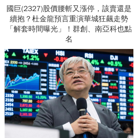
國巨(2327)股價腰斬又漲停，該賣還是
續抱？杜金龍預言重演華城狂飆走勢
「解套時間曝光」！群創、南亞科也點
名