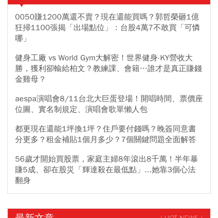
0050賺1200萬還不賣？現在還能買嗎？郭哲榮砸1億
狂掃1100張揭「出場點位」：台股4萬7不敢買「可憐
哪」
健身工廠 vs World Gym大解密！世界健身-KY營收大
勝，獲利卻輸給柏文？教練課、會籍…誰才是真正賺錢
金雞母？
aespa演唱會8/11台北大巨蛋登場！開唱時間、票價座
位圖、實名制規定、演唱會歌單懶人包
都更現在還能1坪換1坪？住戶要付錢嗎？晚簽同意書
分更多？租金補貼1個月多少？7個關鍵問題全面解答
56歲才開始買股票，家庭主婦8年滾出8千萬！半年暴
賺5成、卻在股災「輝達殺在最低點」...她靠3個心法
翻身