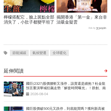
檸檬搭配它，臉上斑點全部
揭開香港「第一金」來台非
消失了，小肚子都變平坦了
法吸金疑雲
Ads by
節能減碳
氣候變遷
全球暖化
延伸閱讀
國巨(2327)股價腰斬又漲停，該賣還是續抱？杜金龍
預言重演華城狂飆走勢「解套時間曝光」！群創、南
亞科也點名
2026-08-04
國巨股價破500元又跌停，到底能買嗎？獲利新高被