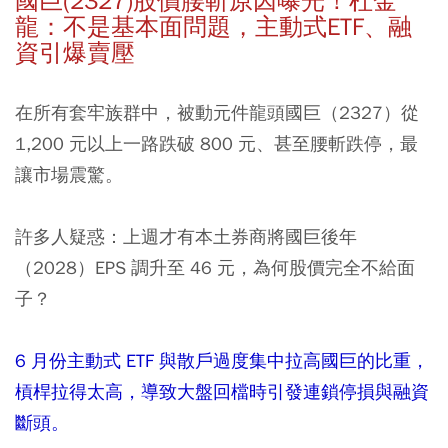
國巨(2327)股價腰斬原因曝光！杜金
龍：不是基本面問題，主動式ETF、融
資引爆賣壓
在所有套牢族群中，被動元件龍頭國巨（2327）從
1,200 元以上一路跌破 800 元、甚至腰斬跌停，最
讓市場震驚。
許多人疑惑：上週才有本土券商將國巨後年
（2028）EPS 調升至 46 元，為何股價完全不給面
子？
6 月份主動式 ETF 與散戶過度集中拉高國巨的比重，
槓桿拉得太高，導致大盤回檔時引發連鎖停損與融資
斷頭。