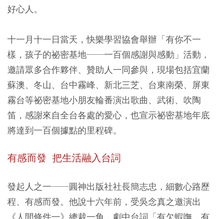
好心人。
十一月十一日當天，快樂學習協會舉辦「有你不一
樣，孩子的祕密基地──一百個感謝與感動」活動，
邀請眾多合作夥伴、贊助人一同參與，現場包括宜蘭
蘇澳、冬山、台中霧峰、新北三芝、台東南榮、屏東
霧台等祕密基地小朋友輪番演出歌曲、武術、吹陶
笛，感謝來自全台各處的愛心，也宣示祕密基地年底
將達到一百個據點的里程碑。
有感而發 把生活融入台詞
發起人之一──圓神出版社社長簡志忠，細數心路歷
程、有感而發。他說十六年前，受吳念真之邀演出
《人間條件一》總裁一角，劇中台詞「有欠蝦嘸，有