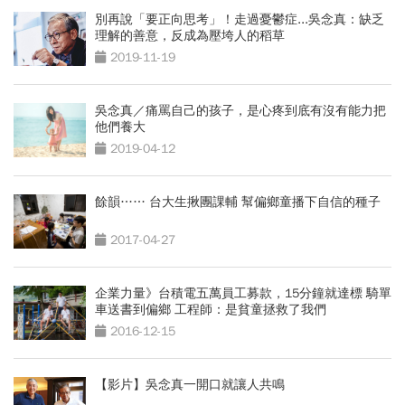
別再說「要正向思考」！走過憂鬱症...吳念真：缺乏
理解的善意，反成為壓垮人的稻草
2019-11-19
吳念真／痛罵自己的孩子，是心疼到底有沒有能力把
他們養大
2019-04-12
餘韻…… 台大生揪團課輔 幫偏鄉童播下自信的種子
2017-04-27
企業力量》台積電五萬員工募款，15分鐘就達標 騎單
車送書到偏鄉 工程師：是貧童拯救了我們
2016-12-15
【影片】吳念真一開口就讓人共鳴