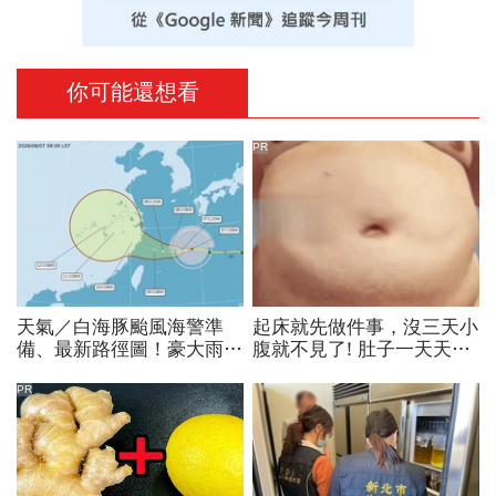
你可能還想看
PR
天氣／白海豚颱風海警準
起床就先做件事，沒三天小
備、最新路徑圖！豪大雨紫
腹就不見了! 肚子一天天變
爆區、影響時間曝光，8/8
小！
颱風假機率多大，10日報
PR
先看