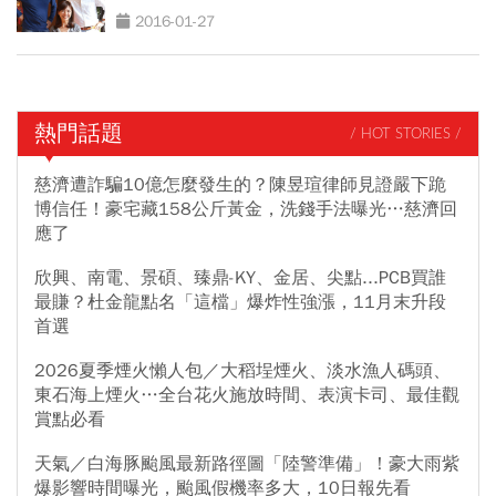
2016-01-27
熱門話題
/ HOT STORIES /
慈濟遭詐騙10億怎麼發生的？陳昱瑄律師見證嚴下跪
博信任！豪宅藏158公斤黃金，洗錢手法曝光…慈濟回
應了
欣興、南電、景碩、臻鼎-KY、金居、尖點...PCB買誰
最賺？杜金龍點名「這檔」爆炸性強漲，11月末升段
首選
2026夏季煙火懶人包／大稻埕煙火、淡水漁人碼頭、
東石海上煙火…全台花火施放時間、表演卡司、最佳觀
賞點必看
天氣／白海豚颱風最新路徑圖「陸警準備」！豪大雨紫
爆影響時間曝光，颱風假機率多大，10日報先看