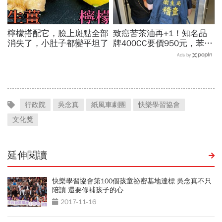
檸檬搭配它，臉上斑點全部
致癌苦茶油再+1！知名品
消失了，小肚子都變平坦了
牌400CC要價950元，苯駢
芘卻超標3倍…賣出131瓶
Ads by
怎麼退貨？5家問題油廠最
新進度
行政院
吳念真
紙風車劇團
快樂學習協會
文化獎
延伸閱讀
快樂學習協會第100個孩童祕密基地達標 吳念真不只
陪讀 還要修補孩子的心
2017-11-16