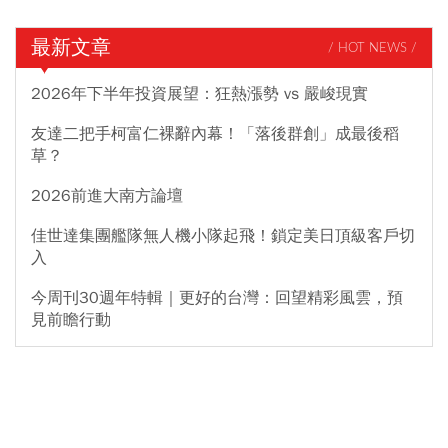
最新文章
/ HOT NEWS /
2026年下半年投資展望：狂熱漲勢 vs 嚴峻現實
友達二把手柯富仁裸辭內幕！「落後群創」成最後稻
草？
2026前進大南方論壇
佳世達集團艦隊無人機小隊起飛！鎖定美日頂級客戶切
入
今周刊30週年特輯｜更好的台灣：回望精彩風雲，預
見前瞻行動