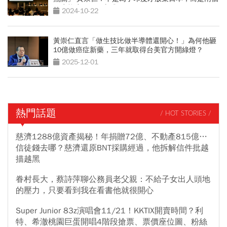
政府態度不同、方式不同
2024-10-22
黃崇仁直言「做生技比做半導體還開心！」為何他砸
10億做癌症新藥，三年就取得台美官方開綠燈？
2025-12-01
熱門話題
/ HOT STORIES /
慈濟1288億資產揭秘！年捐贈72億、不動產815億…
信徒錢去哪？慈濟還原BNT採購經過，他拆解信件批越
描越黑
眷村長大，蔡詩萍聊公務員老父親：不給子女出人頭地
的壓力，只要看到我在看書他就很開心
Super Junior 83z演唱會11/21！KKTIX開賣時間？利
特、希澈桃園巨蛋開唱4階段搶票、票價座位圖、粉絲