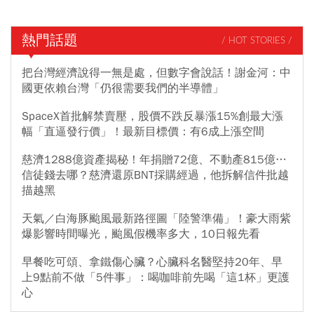
熱門話題
/ HOT STORIES /
把台灣經濟說得一無是處，但數字會說話！謝金河：中
國更依賴台灣「仍很需要我們的半導體」
SpaceX首批解禁賣壓，股價不跌反暴漲15%創最大漲
幅「直逼發行價」！最新目標價：有6成上漲空間
慈濟1288億資產揭秘！年捐贈72億、不動產815億…
信徒錢去哪？慈濟還原BNT採購經過，他拆解信件批越
描越黑
天氣／白海豚颱風最新路徑圖「陸警準備」！豪大雨紫
爆影響時間曝光，颱風假機率多大，10日報先看
早餐吃可頌、拿鐵傷心臟？心臟科名醫堅持20年、早
上9點前不做「5件事」：喝咖啡前先喝「這1杯」更護
心