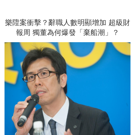
樂陞案衝擊？辭職人數明顯增加 超級財
報周 獨董為何爆發「棄船潮」？