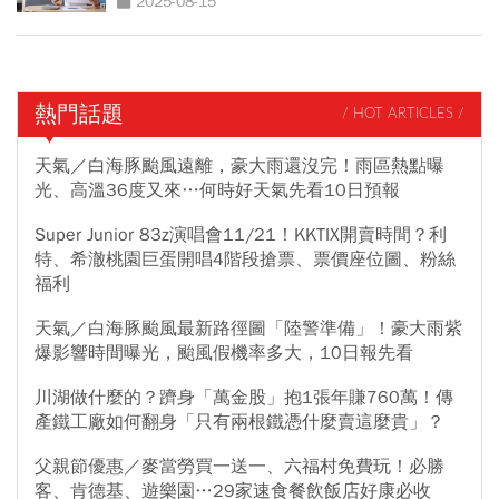
2025-08-15
熱門話題
/ HOT ARTICLES /
天氣／白海豚颱風遠離，豪大雨還沒完！雨區熱點曝
光、高溫36度又來…何時好天氣先看10日預報
Super Junior 83z演唱會11/21！KKTIX開賣時間？利
特、希澈桃園巨蛋開唱4階段搶票、票價座位圖、粉絲
福利
天氣／白海豚颱風最新路徑圖「陸警準備」！豪大雨紫
爆影響時間曝光，颱風假機率多大，10日報先看
川湖做什麼的？躋身「萬金股」抱1張年賺760萬！傳
產鐵工廠如何翻身「只有兩根鐵憑什麼賣這麼貴」？
父親節優惠／麥當勞買一送一、六福村免費玩！必勝
客、肯德基、遊樂園…29家速食餐飲飯店好康必收