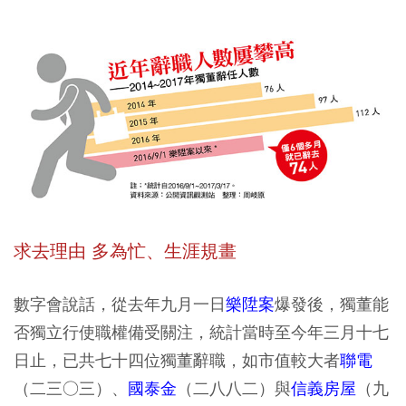
求去理由 多為忙、生涯規畫
數字會說話，從去年九月一日
樂陞案
爆發後，獨董能
否獨立行使職權備受關注，統計當時至今年三月十七
日止，已共七十四位獨董辭職，如市值較大者
聯電
（二三○三）、
國泰金
（二八八二）與
信義房屋
（九