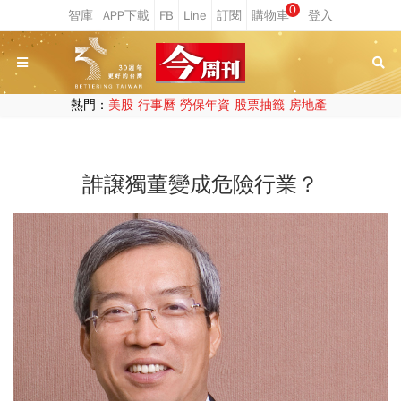
0
熱門：
美股
行事曆
勞保年資
股票抽籤
房地產
誰譲獨董變成危險行業？