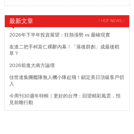
最新文章
/ HOT NEWS /
2026年下半年投資展望：狂熱漲勢 vs 嚴峻現實
友達二把手柯富仁裸辭內幕！「落後群創」成最後稻
草？
2026前進大南方論壇
佳世達集團艦隊無人機小隊起飛！鎖定美日頂級客戶切
入
今周刊30週年特輯｜更好的台灣：回望精彩風雲，預
見前瞻行動