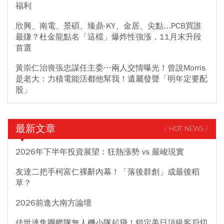
福利
欣興、南電、景碩、臻鼎-KY、金居、尖點...PCB買誰
最賺？杜金龍點名「這檔」爆炸性強漲，11月末升段
首選
黃崇仁治喪張忠謀任主委…兩人交情曝光！曾說Morris
是老大：力積電能活都他幫我！遺屬發聲「明年定要配
股」
最新文章
/ HOT NEWS /
2026年下半年投資展望：狂熱漲勢 vs 嚴峻現實
友達二把手柯富仁裸辭內幕！「落後群創」成最後稻
草？
2026前進大南方論壇
佳世達集團艦隊無人機小隊起飛！鎖定美日頂級客戶切