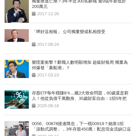
獨董掀逃亡潮？3年半近300名辭職 逾9成年薪低於
200萬元
2017-12-26
「呷好逗相報」 公司獨董變成私相授受
2017-08-24
樂陞案衝擊？辭職人數明顯增加 超級財報周 獨董為
何爆發「棄船潮」？
2017-03-23
存股ETF每年穩賺8％...藏2大致命問題，60歲還是窮
人！他從負債千萬翻身、35歲財富自由：1招5年把
100萬變1千萬
2025-08-18
0056、00878接連降息，下一檔00919？她靠1招
「滾動式調整」，3年存股450萬：配息現金流缺口這
樣補