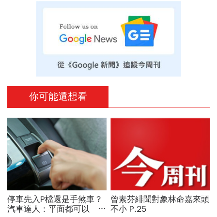
你可能還想看
停車先入P檔還是手煞車？
曾素芬緋聞對象林命嘉來頭
汽車達人：平面都可以 斜
不小 P.25