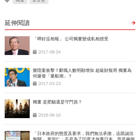
獨董
金管會
延伸閱讀
「呷好逗相報」 公司獨董變成私相授受
2017-08-24
樂陞案衝擊？辭職人數明顯增加 超級財報周 獨董為
何爆發「棄船潮」？
2017-03-23
獨董 是肥貓還是守門員？
2016-06-16
「日本政府的態度及要求，我們無法承擔，這跟誠信
無關」 黃崇仁：不是為了印度才放棄日本，而是兩個