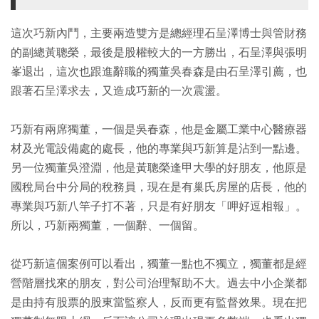
這次巧新內鬥，主要兩造雙方是總經理石呈澤博士與管財務
的副總黃聰榮，最後是股權較大的一方勝出，石呈澤與張明
峯退出，這次也跟進辭職的獨董吳春森是由石呈澤引薦，也
跟著石呈澤求去，又造成巧新的一次震盪。
巧新有兩席獨董，一個是吳春森，他是金屬工業中心醫療器
材及光電設備處的處長，他的專業與巧新算是沾到一點邊。
另一位獨董吳澄淵，他是黃聰榮逢甲大學的好朋友，他原是
國稅局台中分局的稅務員，現在是有巢氏房屋的店長，他的
專業與巧新八竿子打不著，只是有好朋友「呷好逗相報」。
所以，巧新兩獨董，一個辭、一個留。
從巧新這個案例可以看出，獨董一點也不獨立，獨董都是經
營階層找來的朋友，對公司治理幫助不大。過去中小企業都
是由持有股票的股東當監察人，反而更有監督效果。現在把