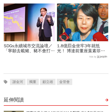
坡才有分！
SDGs永續城市交流論壇／
1.8億罰金坐牢3年就抵
「寧願去載豬、豬不會打
光！ 博達前董座葉素菲今
1999」翻轉客運司機荒！
出監快閃
Ads by
桃園市4大倡議，重構公共
運輸DNA
謝金河
獨董
顧立雄
金管會
延伸閱讀