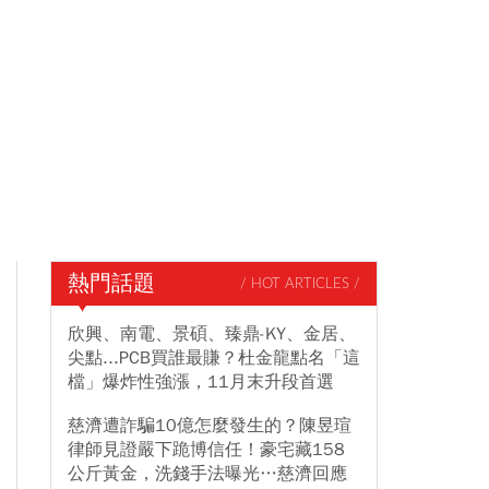
熱門話題
/ HOT ARTICLES /
欣興、南電、景碩、臻鼎-KY、金居、
尖點...PCB買誰最賺？杜金龍點名「這
檔」爆炸性強漲，11月末升段首選
慈濟遭詐騙10億怎麼發生的？陳昱瑄
律師見證嚴下跪博信任！豪宅藏158
公斤黃金，洗錢手法曝光…慈濟回應