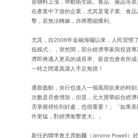
原物料上漲，帶動衛生紙、食品、藥品等眾
在產業中下游的企業，尤其是電子業、食品
擊，若無法轉嫁，亦將壓縮獲利。
尤其，自2008年金融海嘯以來，人民習
低模式」，突然間，部分經濟學家與投資專
濟即將邁入更高的成長率、薪資也會有所成
一時之間還真讓人手足無措！
通膨蠢動，央行也進入一個風雨欲來的時刻
次數是否會增加，但是，元大寶華綜合經濟
否掌握得恰到好處，也很重要！」「如果美
作更猛，對經濟衝擊更大。」
新任的聯準會主席鮑爾（Jerome Powe