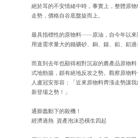
絕於耳的不安情緒中時，事實上，整體原物料
走勢，價格自谷底盤旋而上。
最具指標性的原物料——原油，自今年以來
用途需求量大的鐵礦砂、銅、鎳、鉛、鋁過
而直到去年也顯得相對沉寂的農產品原物料
式地勁揚，頗有絕地反攻之勢。觀察原物料
人盧冠安形容：「近來原物料齊漲走勢讓我感
新登場之勢！」
通膨蠢動下的殺機！
經濟過熱 資產泡沫恐橫生四起