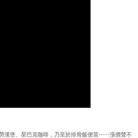
勞漢堡、星巴克咖啡，乃至於排骨飯便當……漲價聲不