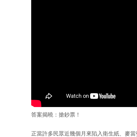
答案揭曉：搶鈔票！
正當許多民眾近幾個月來陷入衛生紙、麥當