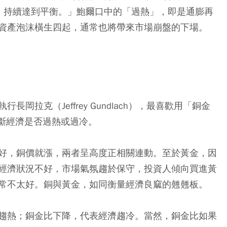
，持續達到平衡。」鮑爾口中的「過熱」，即是通膨再
資產泡沫橫生四起，通常也將帶來市場崩盤的下場。
拉克（Jeffrey Gundlach），最喜歡用「銅金
指標，來判斷經濟是否過熱或過冷。
好，銅價就漲，兩者呈高度正相關連動。至於黃金，因
經濟狀況不好，市場氣氛趨於保守，投資人傾向買進黃
常不太好。銅與黃金，如同衡量經濟良窳的翹翹板。
趨熱；銅金比下降，代表經濟趨冷。當然，銅金比如果