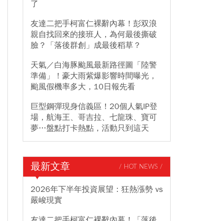
了
友達二把手柯富仁裸辭內幕！彭双浪
親自找回來的接班人，為何最後撕破
臉？「落後群創」成最後稻草？
天氣／白海豚颱風最新路徑圖「陸警
準備」！豪大雨紫爆影響時間曝光，
颱風假機率多大，10日報先看
巨型鋼彈現身信義區！20個人氣IP登
場，航海王、哥吉拉、七龍珠、寶可
夢…盤點打卡熱點，活動只到這天
最新文章
/ HOT NEWS /
2026年下半年投資展望：狂熱漲勢 vs
嚴峻現實
友達二把手柯富仁裸辭內幕！「落後