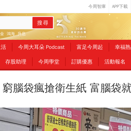
搜尋
金
鴻海
升息
生活
今周大耳朵 Podcast
富足今周起
幸福熟
存股助理
今周學堂
訂購優惠
活動報名
 窮腦袋瘋搶衛生紙 富腦袋