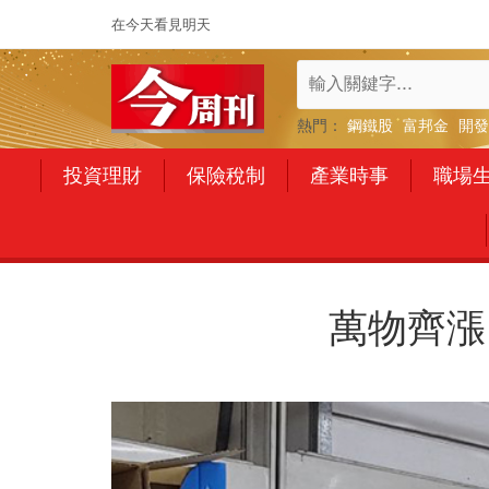
在今天看見明天
熱門：
鋼鐵股
富邦金
開發
投資理財
保險稅制
產業時事
職場
萬物齊漲