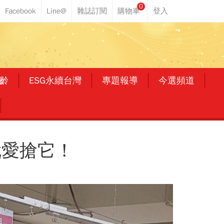
0
齡
ESG永續台灣
專題報導
今選頻道
就愛搶它！