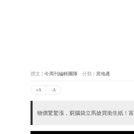
今周刊編輯團隊
房地產
+A
-A
物價驚驚漲，窮腦袋立馬搶買衛生紙！富