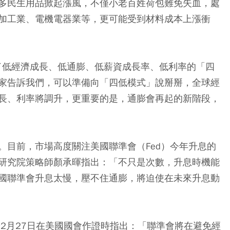
多民生用品掀起漲風，不僅小老百姓荷包難免失血，處
加工業、電機電器業等，更可能受到材料成本上漲衝
慣了低經濟成長、低通膨、低薪資成長率、低利率的「四
家告訴我們，可以準備向「四低模式」說掰掰，全球經
長、利率將調升，更重要的是，通膨會再起的新階段，
。目前，市場高度關注美國聯準會（Fed）今年升息的
研究院策略師顏承暉指出：「不只是次數，升息時機能
國聯準會升息太慢，壓不住通膨，將迫使在未來升息動
ll）於2月27日在美國國會作證時指出：「聯準會將在避免經