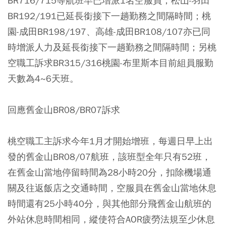
BR716/715等航班早已增派1名空服員；松山-羽田
BR192/191已延長銜接下一趟勤務之間隔時間；桃
園-成田BR198/197、高雄-成田BR108/107亦已同
時增派人力及延長銜接下一趟勤務之間隔時間；另桃
空職工訴求BR315/316桃園-布里斯本目前組員服勤
天數為4~6天班。
回應舊金山BR08/BR07訴求
桃空職工主訴求今年1月才開始增班，每週日早上出
發的舊金山BR08/07航班，該班型全年只有52班，
在舊金山當地停留時間為28小時20分，扣除機場通
關及往返飯店之交通時間，空服員在舊金山當地休息
時間還有25小時40分，與其他部分飛舊金山航班的
外站休息時間相同，縱使符合AOR疲勞法規至少休息