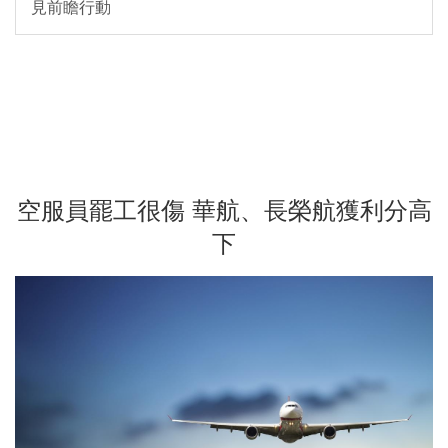
見前瞻行動
空服員罷工很傷 華航、長榮航獲利分高
下