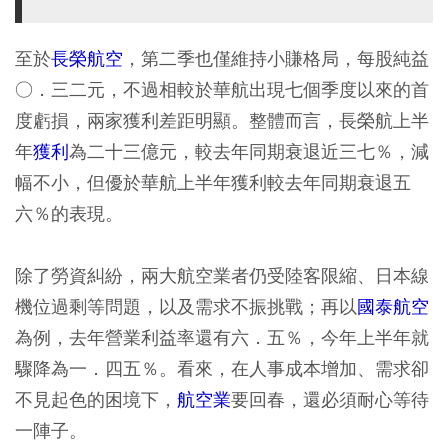
至於
長榮航空
，第二季也僅維持小賺格局，每股純益
○．三二元，不過相較於華航出現七個季度以來的首
度虧損，兩家獲利差距明顯。整體而言，長榮航上半
年
獲利
為二十三億元，較去年同期衰退近三七％，減
幅不小，但優於華航上半年獲利較去年同期衰退五
六％的表現。
除了勞資糾紛，兩大航空業者仍受陸客限縮、日本線
機位過剩等問題，以及需求不振挑戰；再以
國泰航空
為例，去年營業利益率還有六．五％，今年上半年就
驟降為一．四五％。看來，在人事成本增加、需求卻
不見起色的困境下，
航空業
要回春，還必須耐心等待
一陣子。​