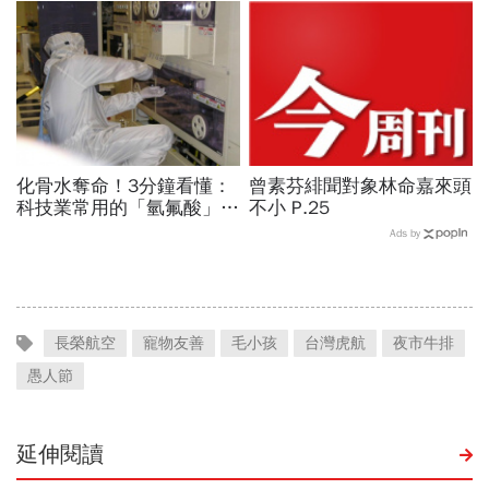
會運動
13年的MBA課
化骨水奪命！3分鐘看懂：
曾素芬緋聞對象林命嘉來頭
科技業常用的「氫氟酸」，
不小 P.25
到底是什麼？
Ads by
長榮航空
寵物友善
毛小孩
台灣虎航
夜市牛排
愚人節
延伸閱讀