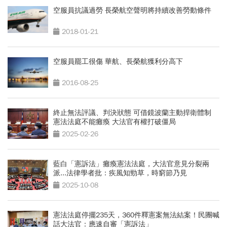
空服員抗議過勞 長榮航空聲明將持續改善勞動條件
2018-01-21
空服員罷工很傷 華航、長榮航獲利分高下
2016-08-25
終止無法評議、判決狀態 可借鏡波蘭主動捍衛體制
憲法法庭不能癱瘓 大法官有權打破僵局
2025-02-26
藍白「憲訴法」癱瘓憲法法庭，大法官意見分裂兩
派...法律學者批：疾風知勁草，時窮節乃見
2025-10-08
憲法法庭停擺235天，360件釋憲案無法結案！民團喊
話大法官：應速自審「憲訴法」