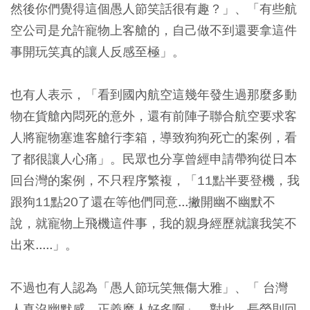
然後你們覺得這個愚人節笑話很有趣？」、「有些航
空公司是允許寵物上客艙的，自己做不到還要拿這件
事開玩笑真的讓人反感至極」。
也有人表示，「看到國內航空這幾年發生過那麼多動
物在貨艙內悶死的意外，還有前陣子聯合航空要求客
人將寵物塞進客艙行李箱，導致狗狗死亡的案例，看
了都很讓人心痛」。民眾也分享曾經申請帶狗從日本
回台灣的案例，不只程序繁複，「11點半要登機，我
跟狗11點20了還在等他們同意...撇開幽不幽默不
說，就寵物上飛機這件事，我的親身經歷就讓我笑不
出來.....」。
不過也有人認為「愚人節玩笑無傷大雅」、「 台灣
人真沒幽默感，正義魔人好多啊」。對此，長榮則回