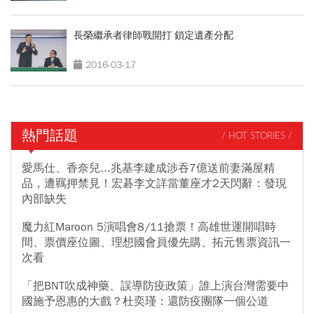
長榮繼承者律師戰開打 鎖定遺產分配
2016-03-17
熱門話題
/ HOT STORIES /
愛馬仕、香奈兒...兆基李建成涉吞7億送前妻滿屋精
品，遭羈押禁見！宏碁李文詳當董座才2天閃辭：發現
內部缺失
魔力紅Maroon 5演唱會8/11搶票！高雄世運開唱時
間、票價座位圖、理想國會員優先購、拓元售票資訊一
次看
「把BNT吹成神藥、誤導防疫政策」誰上演台灣需要中
國施予恩惠的大戲？杜奕瑾：還防疫團隊一個公道