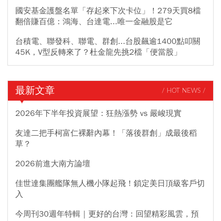
國安基金護盤名單「存起來下次卡位」！279天買8檔
翻倍賺百億：鴻海、台達電...唯一金融股是它
台積電、聯發科、聯電、群創...台股飆逾1400點叩關
45K，V型反轉來了？杜金龍先挑2檔「便當股」
最新文章
/ HOT NEWS /
2026年下半年投資展望：狂熱漲勢 vs 嚴峻現實
友達二把手柯富仁裸辭內幕！「落後群創」成最後稻
草？
2026前進大南方論壇
佳世達集團艦隊無人機小隊起飛！鎖定美日頂級客戶切
入
今周刊30週年特輯｜更好的台灣：回望精彩風雲，預