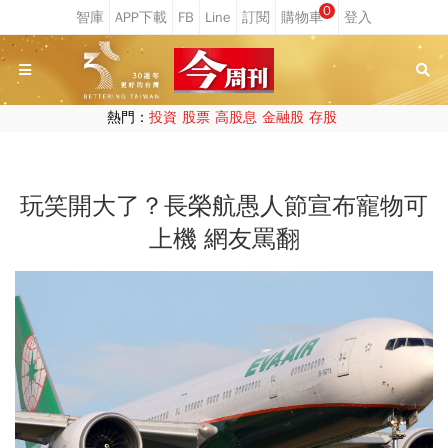
0
熱門：
投資
股票
高股息
金融股
存股
玩笑開大了？長榮航愚人節宣布寵物可
上機 網友罵翻