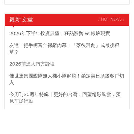
最新文章
/ HOT NEWS /
2026年下半年投資展望：狂熱漲勢 vs 嚴峻現實
友達二把手柯富仁裸辭內幕！「落後群創」成最後稻
草？
2026前進大南方論壇
佳世達集團艦隊無人機小隊起飛！鎖定美日頂級客戶切
入
今周刊30週年特輯｜更好的台灣：回望精彩風雲，預
見前瞻行動