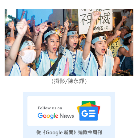
（攝影/陳永錚）