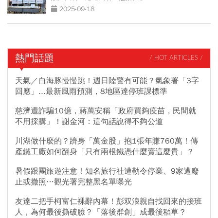
2025-09-18
熱門話題
/ HOT ARTICLES /
天氣／白海豚慢慢跳！週日陸警有可能？氣象署「3字
回應」...最新風雨預測，8地區達停班課標準
慈濟遭詐騙10億，蔣萬安稱「政府買夠疫苗，民間就
不用採購」！謝金河：這句話說得不夠公道
川湖做什麼的？躋身「萬金股」抱1張年賺760萬！傳
產鐵工廠如何翻身「只有兩根鐵憑什麼賣這麼貴」？
暑假跟團旅遊注意！知名旅行社遭勒令停業、9家遭廢
止或撤照…觀光署完整黑名單曝光
友達二把手柯富仁裸辭內幕！彭双浪親自找回來的接班
人，為何最後撕破臉？「落後群創」成最後稻草？