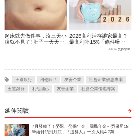
起床就先做件事，沒三天小
2026高利活存誰家最高？
腹就不見了! 肚子一天天變
最高利率15%「條件曝
小！
光」！台新、北富銀、華
Ads by
南、台銀…9家利息翻倍秘
訣
王道銀行
利他圓己
友善企業
社會企業優惠專案
王道銀行
利他圓己
友善企業
社會企業優惠專案
延伸閱讀
7月發錢了！勞退、勞保年金、國民年金…勞保局18
筆給付領到月底，「這群人」一次入帳4.2萬