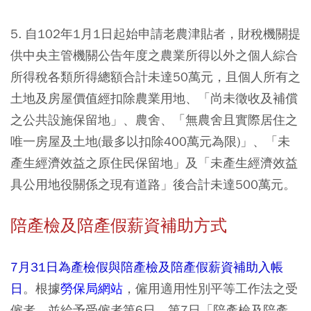
5. 自102年1月1日起始申請老農津貼者，財稅機關提
供中央主管機關公告年度之農業所得以外之個人綜合
所得稅各類所得總額合計未達50萬元，且個人所有之
土地及房屋價值經扣除農業用地、「尚未徵收及補償
之公共設施保留地」、農舍、「無農舍且實際居住之
唯一房屋及土地(最多以扣除400萬元為限)」、「未
產生經濟效益之原住民保留地」及「未產生經濟效益
具公用地役關係之現有道路」後合計未達500萬元。
陪產檢及陪產假薪資補助方式
7月31日為產檢假與陪產檢及陪產假薪資補助入帳
日
。根據
勞保局網站
，僱用適用性別平等工作法之受
僱者，並給予受僱者第6日、第7日「陪產檢及陪產