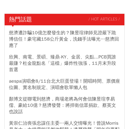
熱門話題
/ HOT ARTICLES /
慈濟遭詐騙10億怎麼發生的？陳昱瑄律師見證嚴下跪
博信任！豪宅藏158公斤黃金，洗錢手法曝光…慈濟回
應了
欣興、南電、景碩、臻鼎-KY、金居、尖點...PCB買誰
最賺？杜金龍點名「這檔」爆炸性強漲，11月末升段
首選
aespa演唱會8/11台北大巨蛋登場！開唱時間、票價座
位圖、實名制規定、演唱會歌單懶人包
顏博文從聯電到慈濟，商場老將為何會信陳昱瑄李易
儒、豪給10億？慈濟發聲：將捍衛信眾捐款、蔡英文
也說話
黃崇仁治喪張忠謀任主委…兩人交情曝光！曾說Morris