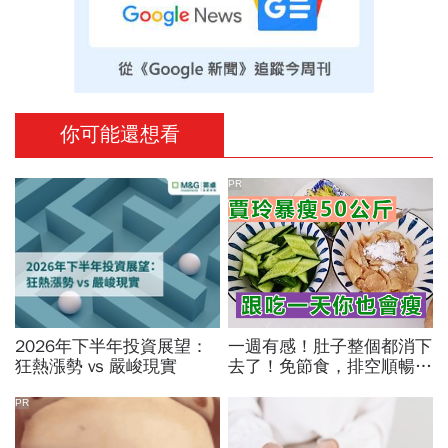
你可能還想看
PR
2026年下半年投資展望：
一週有感！肚子整個都消下
狂熱漲勢 vs 嚴峻現實
去了！免節食，排空順暢就
夠
PR