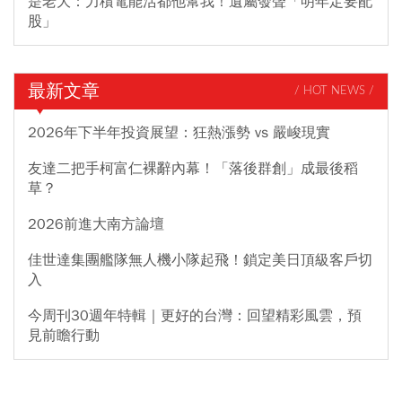
是老大：力積電能活都他幫我！遺屬發聲「明年定要配
股」
最新文章
/ HOT NEWS /
2026年下半年投資展望：狂熱漲勢 vs 嚴峻現實
友達二把手柯富仁裸辭內幕！「落後群創」成最後稻
草？
2026前進大南方論壇
佳世達集團艦隊無人機小隊起飛！鎖定美日頂級客戶切
入
今周刊30週年特輯｜更好的台灣：回望精彩風雲，預
見前瞻行動