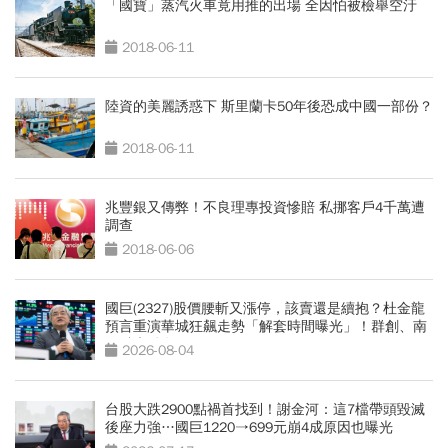
「國寶」蒸汽火車竟用推的出場 全因怕被檢舉空汙
2018-06-11
陸資的美麗誘惑下 斯里蘭卡50年後恐成中國一部份？
2018-06-11
兆豐銀又傳弊！不良理專投資慘賠 私挪客戶4千萬遭
調查
2018-06-06
國巨(2327)股價腰斬又漲停，該賣還是續抱？杜金龍
預言重演華城狂飆走勢「解套時間曝光」！群創、南
亞科也點名
2026-08-04
台股大跌2900點禍首找到！謝金河：這7檔帶頭毀滅
後座力強…國巨1220→699元崩4成原因也曝光