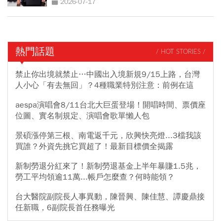
2026-07-17
熱門話題
/ HOT STORIES /
禁止你出境就禁止…中國出入境新規9/15上路，台灣
人小心「有去無回」？4種職業特別注意：前例在這
aespa演唱會8/11台北大巨蛋登場！開唱時間、票價座
位圖、實名制規定、演唱會歌單懶人包
景碩漲停第三根、南電返千元，欣興快亮燈...3檔我該
買誰？外資先挑它買超了！最新目標價全揭露
新制勞退分紅來了！新制勞退基金上半年暴賺1.5兆，
勞工平均領逾11萬...帳戶怎麼查？何時能領？
台大醫院副院長人事異動，陳晉興、陳佳慧、譚慶鼎接
任新職，6副院長首任務曝光