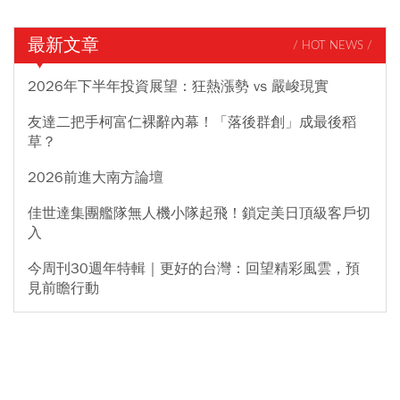
最新文章
/ HOT NEWS /
2026年下半年投資展望：狂熱漲勢 vs 嚴峻現實
友達二把手柯富仁裸辭內幕！「落後群創」成最後稻
草？
2026前進大南方論壇
佳世達集團艦隊無人機小隊起飛！鎖定美日頂級客戶切
入
今周刊30週年特輯｜更好的台灣：回望精彩風雲，預
見前瞻行動