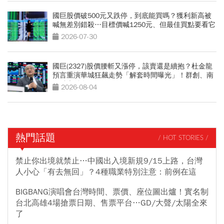
國巨股價破500元又跌停，到底能買嗎？獲利新高被
喊無差別錯殺…目標價喊1250元、但最佳買點要看它
2026-07-30
國巨(2327)股價腰斬又漲停，該賣還是續抱？杜金龍
預言重演華城狂飆走勢「解套時間曝光」！群創、南
亞科也點名
2026-08-04
熱門話題
/ HOT STORIES /
禁止你出境就禁止…中國出入境新規9/15上路，台灣
人小心「有去無回」？4種職業特別注意：前例在這
BIGBANG演唱會台灣時間、票價、座位圖出爐！實名制
台北高雄4場搶票日期、售票平台…GD/大聲/太陽全來
了