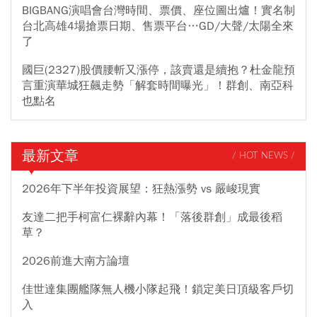
BIGBANG演唱會台灣時間、票價、座位圖出爐！實名制
台北高雄4場搶票日期、售票平台…GD/大聲/太陽全來
了
國巨(2327)股價腰斬又漲停，該賣還是續抱？杜金龍預
言重演華城狂飆走勢「解套時間曝光」！群創、南亞科
也點名
最新文章
/ HOT NEWS /
2026年下半年投資展望：狂熱漲勢 vs 嚴峻現實
友達二把手柯富仁裸辭內幕！「落後群創」成最後稻
草？
2026前進大南方論壇
佳世達集團艦隊無人機小隊起飛！鎖定美日頂級客戶切
入