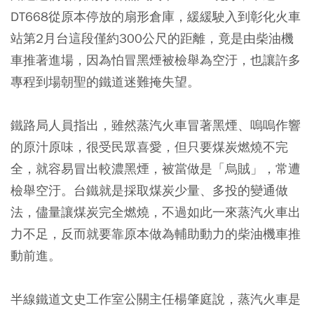
DT668從原本停放的扇形倉庫，緩緩駛入到彰化火車
站第2月台這段僅約300公尺的距離，竟是由柴油機
車推著進場，因為怕冒黑煙被檢舉為空汙，也讓許多
專程到場朝聖的鐵道迷難掩失望。
鐵路局人員指出，雖然蒸汽火車冒著黑煙、嗚嗚作響
的原汁原味，很受民眾喜愛，但只要煤炭燃燒不完
全，就容易冒出較濃黑煙，被當做是「烏賊」，常遭
檢舉空汙。台鐵就是採取煤炭少量、多投的變通做
法，儘量讓煤炭完全燃燒，不過如此一來蒸汽火車出
力不足，反而就要靠原本做為輔助動力的柴油機車推
動前進。
半線鐵道文史工作室公關主任楊肇庭說，蒸汽火車是