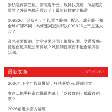
景碩漲停第三根、南電返千元，欣興快亮燈...3檔我該
買誰？外資先挑它買超了！最新目標價全揭露
009826「台版VT」可以買？股價、配息、成分股…和
全球VT哪不同，為何連周冠男都說009826上市是邁大
步？
漢光演習斷網、防空演習時間！影響範圍、交通異動…
捷運台鐵高鐵公車停駛？城鎮韌性演習不配合最高罰
15萬
最新文章
/ HOT NEWS /
2026年下半年投資展望：狂熱漲勢 vs 嚴峻現實
友達二把手柯富仁裸辭內幕！「落後群創」成最後稻
草？
2026前進大南方論壇