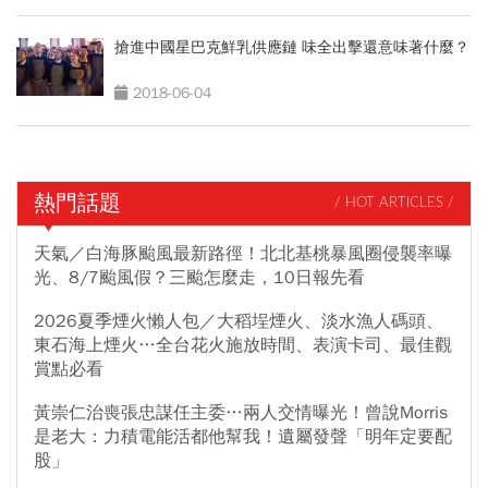
搶進中國星巴克鮮乳供應鏈 味全出擊還意味著什麼？
2018-06-04
熱門話題
/ HOT ARTICLES /
天氣／白海豚颱風最新路徑！北北基桃暴風圈侵襲率曝
光、8/7颱風假？三颱怎麼走，10日報先看
2026夏季煙火懶人包／大稻埕煙火、淡水漁人碼頭、
東石海上煙火…全台花火施放時間、表演卡司、最佳觀
賞點必看
黃崇仁治喪張忠謀任主委…兩人交情曝光！曾說Morris
是老大：力積電能活都他幫我！遺屬發聲「明年定要配
股」