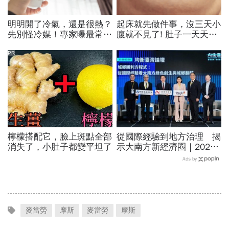
明明開了冷氣，還是很熱？
起床就先做件事，沒三天小
先別怪冷媒！專家曝最常出
腹就不見了! 肚子一天天變
現的原因是...
小！
PR
檸檬搭配它，臉上斑點全部
從國際經驗到地方治理 揭
消失了，小肚子都變平坦了
示大南方新經濟圈｜2026
均衡臺灣週 系列報導
Ads by
麥當勞
摩斯
麥當勞
摩斯