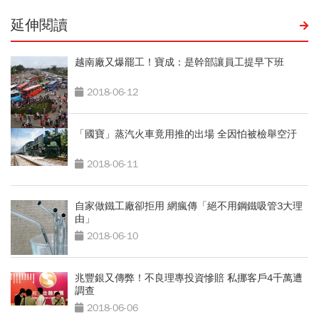
延伸閱讀
越南廠又爆罷工！寶成：是幹部讓員工提早下班
2018-06-12
「國寶」蒸汽火車竟用推的出場 全因怕被檢舉空汙
2018-06-11
自家做鐵工廠卻拒用 網瘋傳「絕不用鋼鐵吸管3大理
由」
2018-06-10
兆豐銀又傳弊！不良理專投資慘賠 私挪客戶4千萬遭
調查
2018-06-06