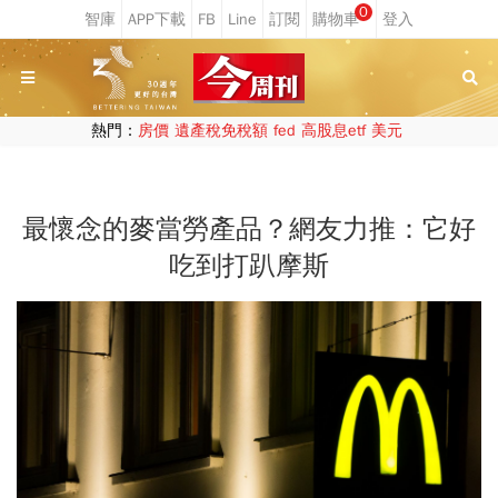
0
熱門：
房價
遺產稅免稅額
fed
高股息etf
美元
最懷念的麥當勞產品？網友力推：它好
吃到打趴摩斯