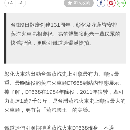
+A
-A
加入收藏
台鐵9日歡慶創建131周年，彰化及花蓮皆安排
蒸汽火車亮相慶祝。鳴笛聲響喚起老一輩民眾的
懷舊記憶，更吸引鐵道迷爆滿搶拍。
彰化火車站出動台鐵蒸汽史上引擎最有力、噸位最
重、最晚除役的蒸汽火車頭DT668到站內靜態展示。
據了解，DT668在1984年除役，2011年復駛，牽引
力高達1萬7千公斤，是台灣蒸汽火車史上噸位最大的
火車頭，更有著「蒸汽國王」的美譽。
鐵道迷們引頸期待著蒸汽火車DT668現身，不過