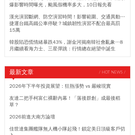
爆影響時間曝光，颱風假機率多大，10日報先看
漢光演習斷網、防空演習時間！影響範圍、交通異動…
捷運台鐵高鐵公車停駛？城鎮韌性演習不配合最高罰
15萬
韓股陷恐慌情緒暴跌43%，謝金河揭南韓社會亂象…8
月繼續看海力士、三星彈跳：行情總在絕望中誕生
最新文章
/ HOT NEWS /
2026年下半年投資展望：狂熱漲勢 vs 嚴峻現實
友達二把手柯富仁裸辭內幕！「落後群創」成最後稻
草？
2026前進大南方論壇
佳世達集團艦隊無人機小隊起飛！鎖定美日頂級客戶切