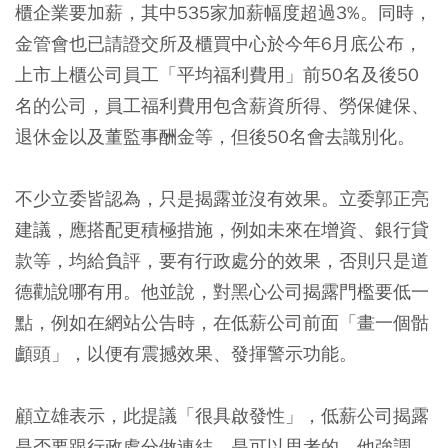
櫃企業要加薪，其中535家加薪幅度超過3%。同時，
金管會也已請證交所及櫃買中心於今年6月底公布，
上市上櫃公司員工「平均福利費用」前50名及後50
名的公司，員工福利費用包含薪資所得、勞保健保、
退休金以及董監事酬金等，但後50名會去識別化。
不少立委皆認為，只是揭露並沒有效果。立委郭正亮
建議，應搭配更積極措施，例如未來在增資、銀行貸
款等，均給負評，要有行政處分的效果，否則只是道
德勸說哪有用。他並說，對黑心公司揭露門檻要低一
點，例如在網站公告時，在低薪公司前面「畫一個骷
顱頭」，以便有震撼效果、發揮警示功能。
顧立雄表示，此提議「很具啟發性」，低薪公司揭露
是否要跟行政處分做連結，是可以思考的。他強調，