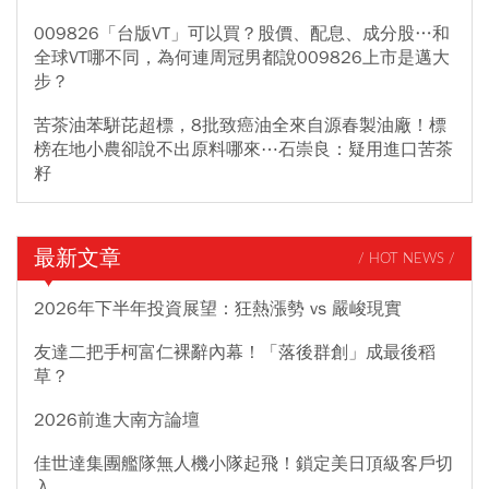
009826「台版VT」可以買？股價、配息、成分股…和
全球VT哪不同，為何連周冠男都說009826上市是邁大
步？
苦茶油苯駢芘超標，8批致癌油全來自源春製油廠！標
榜在地小農卻說不出原料哪來⋯石崇良：疑用進口苦茶
籽
最新文章
/ HOT NEWS /
2026年下半年投資展望：狂熱漲勢 vs 嚴峻現實
友達二把手柯富仁裸辭內幕！「落後群創」成最後稻
草？
2026前進大南方論壇
佳世達集團艦隊無人機小隊起飛！鎖定美日頂級客戶切
入