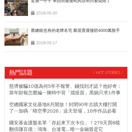
走過一甲子 華西街最後蛇肉店明日要熄燈了
2018-05-20
蔡總統也有的老牌名宅 鄰居賣屋慘賠4000萬脫手
2018-05-17
熱門話題
/ HOT STORIES /
慈濟被騙10億為何5年不報警、錢找到才認？他好奇：
當年財報怎麼編…陳時中背「擋疫苗」黑鍋只求1件事
空總國家文化基地8月開放！封閉90年古蹟大樓打開
了…加碼「晴空季2026」這天登場，16件作品必看
國安基金護盤名單「存起來下次卡位」！279天買8檔
翻倍賺百億：鴻海、台達電...唯一金融股是它