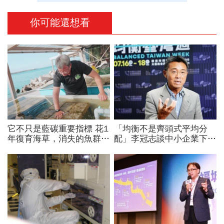
你可能還想看
它不只是藍碳重要指標 花1
「均衡不是齊頭式平均分
年復育海草，消失的魚群也
配」李冠志談中小企業下一
跟著回來了！
階段競爭力：從生存走向創
造新價值 ｜2026均衡臺灣
週 系列報導