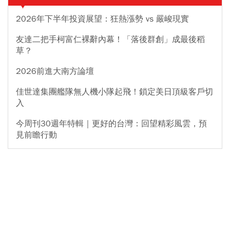
2026年下半年投資展望：狂熱漲勢 vs 嚴峻現實
友達二把手柯富仁裸辭內幕！「落後群創」成最後稻
草？
2026前進大南方論壇
佳世達集團艦隊無人機小隊起飛！鎖定美日頂級客戶切
入
今周刊30週年特輯｜更好的台灣：回望精彩風雲，預
見前瞻行動