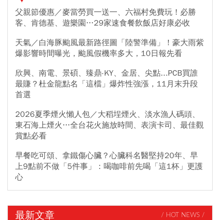
父親節優惠／麥當勞買一送一、六福村免費玩！必勝
客、肯德基、遊樂園…29家速食餐飲飯店好康必收
天氣／白海豚颱風最新路徑圖「陸警準備」！豪大雨紫
爆影響時間曝光，颱風假機率多大，10日報先看
欣興、南電、景碩、臻鼎-KY、金居、尖點...PCB買誰
最賺？杜金龍點名「這檔」爆炸性強漲，11月末升段
首選
2026夏季煙火懶人包／大稻埕煙火、淡水漁人碼頭、
東石海上煙火…全台花火施放時間、表演卡司、最佳觀
賞點必看
早餐吃可頌、拿鐵傷心臟？心臟科名醫堅持20年、早
上9點前不做「5件事」：喝咖啡前先喝「這1杯」更護
心
最新文章
/ HOT NEWS /