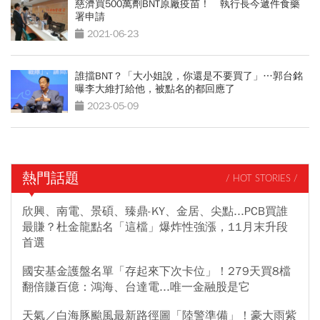
慈濟買500萬劑BNT原廠疫苗！ 執行長今遞件食藥
署申請
2021-06-23
誰擋BNT？「大小姐說，你還是不要買了」…郭台銘
曝李大維打給他，被點名的都回應了
2023-05-09
熱門話題
/ HOT STORIES /
欣興、南電、景碩、臻鼎-KY、金居、尖點...PCB買誰
最賺？杜金龍點名「這檔」爆炸性強漲，11月末升段
首選
國安基金護盤名單「存起來下次卡位」！279天買8檔
翻倍賺百億：鴻海、台達電...唯一金融股是它
天氣／白海豚颱風最新路徑圖「陸警準備」！豪大雨紫