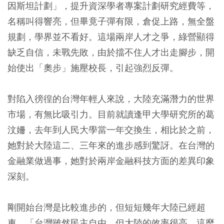
因斯坦計劃」，提升資深學者專案計劃研究經費等，
名稱叫得響亮，但畢竟子彈有限，倉促上路，無全盤
規劃，學界並不看好。這場兩岸人才之爭，綠營顯得
缺乏自信，未戰先敗，由於擋不住人才出走腳步，開
始使出「奧步」施壓校長，引起強烈反彈。
對陷入徬徨的台灣年輕人來說，大陸充滿潛力的世界
市場，有無比吸引力。目前就讀逢甲大學研究所的葛
汶姍，去年到人民大學當一年交換生，相比於之前，
她對於大陸這二、三年來的進步感到驚訝。在台灣的
金融業做過事，她對於兩岸金融科技方面的差異印象
深刻。
剛開始台灣是比較進步的，但短短幾年大陸已經超
車，「台灣雖然民主自由，但大陸的效率很高，這麼