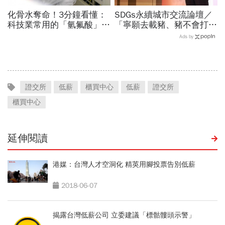
化骨水奪命！3分鐘看懂：
SDGs永續城市交流論壇／
科技業常用的「氫氟酸」，
「寧願去載豬、豬不會打
到底是什麼？
1999」翻轉客運司機荒！
Ads by
桃園市4大倡議，重構公共
運輸DNA
證交所
低薪
櫃買中心
低薪
證交所
櫃買中心
延伸閱讀
港媒：台灣人才空洞化 精英用腳投票告別低薪
2018-06-07
揭露台灣低薪公司 立委建議「標骷髏頭示警」