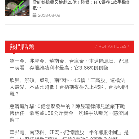
雪紅姊操盤又慘虧20億！陸媒：HTC最後1款手機倒
數…
2018-08-09
熱門話題
/ HOT ARTICLES /
第一金、兆豐金、華南金、合庫金…本週除息日、配息
一表看！存股誰殖利率最高：它3.66%穩穩賺
欣興、景碩、威剛、南亞科…15檔「三高股」這檔法
人最愛、本益比超低！台指期夜盤先上45K，台股明開
飆？
慈濟遭詐騙10億怎麼發生的？陳昱瑄律師見證嚴下跪
博信任！豪宅藏158公斤黃金，洗錢手法曝光…慈濟回
應了
華邦電、南亞科、旺宏…記憶體股「半年報勝利組」是