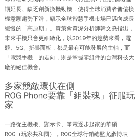
期延長、缺乏創新換機動機，使得全球消費者普偏換
機意願趨勢下滑，顯示全球智慧手機市場已邁向成長
緩慢的「高原期」。資策會資深分析師韓文堯指出，
未來手機只會更細緻化，以2019年的趨勢來看，電
競、5G、折疊面板，都是最有可能發展的主軸，而
「電競手機」的走向，則是掌握零組件的台灣科技大
廠的絕佳機會。
多家競敵環伏在側
ROG Phone要靠「組裝魂」征服玩
家
一路從主機板、顯示卡、筆電逐步起家的華碩
ROG（玩家共和國），ROG全球行銷總監尤彥博表