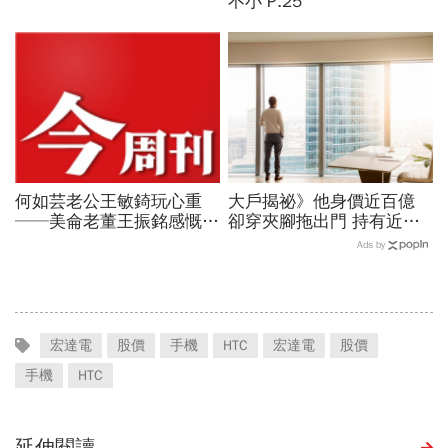
不小 P.25
何如芸老公王敏錡玩心重
大戶揭祕》他身價近百億
──美侖老董王振銘感慨兒
卻穿夾腳拖出門 持有近三
子還待磨練 P.34
千張浩鼎 神祕投資人曝光
Ads by
宏達電
股價
手機
HTC
宏達電
股價
手機
HTC
延伸閱讀