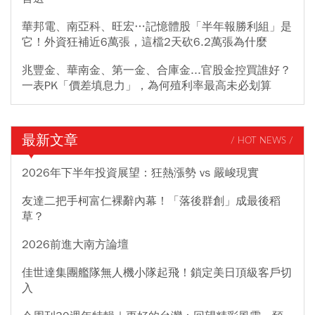
華邦電、南亞科、旺宏…記憶體股「半年報勝利組」是
它！外資狂補近6萬張，這檔2天砍6.2萬張為什麼
兆豐金、華南金、第一金、合庫金...官股金控買誰好？
一表PK「價差填息力」，為何殖利率最高未必划算
最新文章
/ HOT NEWS /
2026年下半年投資展望：狂熱漲勢 vs 嚴峻現實
友達二把手柯富仁裸辭內幕！「落後群創」成最後稻
草？
2026前進大南方論壇
佳世達集團艦隊無人機小隊起飛！鎖定美日頂級客戶切
入