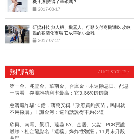
機 孔劉救得了華碩嗎？
2017-08-17
研揚科技 無人機、機器人、行動支付商機通吃 攻較
難的客製化市場 它成華碩小金雞
2017-07-27
熱門話題
/ HOT STORIES /
第一金、兆豐金、華南金、合庫金…本週除息日、配息
一表看！存股誰殖利率最高：它3.66%穩穩賺
慈濟遭詐騙10億，蔣萬安稱「政府買夠疫苗，民間就
不用採購」！謝金河：這句話說得不夠公道
欣興、南電、景碩、臻鼎-KY、金居、尖點...PCB買誰
最賺？杜金龍點名「這檔」爆炸性強漲，11月末升段
首選