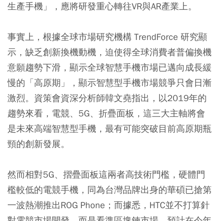
生產手機」，應將研發重心轉往VR與AR產業上。
事實上，根據全球市場研究機構 TrendForce 研究顯
示，缺乏創新換機動機，迫使得全球消費者普偏換機
意願趨勢下滑，顯示全球智慧手機市場已邁向成長緩
慢的「高原期」，顯示智慧型手機市場競爭只會日漸
激烈。資策會資深分析師韓文堯指出，以2019年的
趨勢來看，電競、5G、折疊面板，這三大主軸將會
是未來高端智慧型手機，最有可能突破目前高原期瓶
頸的創新發展。
然而相對5G、摺疊面板這兩者高技術門檻，硬體門
檻較低的電競手機，同為台灣品牌出身的華碩已搶第
一波熱潮推出ROG Phone；而據悉，HTC並不打算針
對電競市場開發，而是看準區塊鍊市場，預計在今年