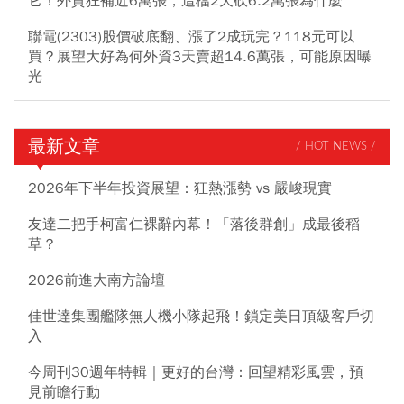
它！外資狂補近6萬張，這檔2天砍6.2萬張為什麼
聯電(2303)股價破底翻、漲了2成玩完？118元可以
買？展望大好為何外資3天賣超14.6萬張，可能原因曝
光
最新文章
/ HOT NEWS /
2026年下半年投資展望：狂熱漲勢 vs 嚴峻現實
友達二把手柯富仁裸辭內幕！「落後群創」成最後稻
草？
2026前進大南方論壇
佳世達集團艦隊無人機小隊起飛！鎖定美日頂級客戶切
入
今周刊30週年特輯｜更好的台灣：回望精彩風雲，預
見前瞻行動