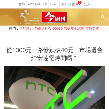
0
熱門：
月配息etf
勞保退休金
00939
勞保年金試算
存股名單
從1300元一路慘跌破40元 市場還會
給宏達電時間嗎？