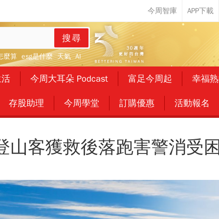
搜尋
怎麼算
esg是什麼
天氣
AI
生活
今周大耳朵 Podcast
富足今周起
幸福熟
存股助理
今周學堂
訂購優惠
活動報名
登山客獲救後落跑害警消受困