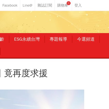
0
齡
ESG永續台灣
專題報導
今選頻道
 竟再度求援