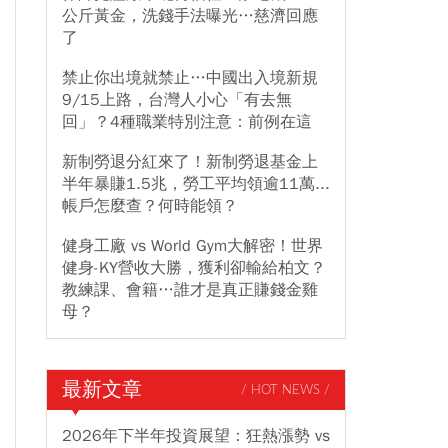
公斤黃金，洗錢手法曝光…慈濟回應
了
禁止你出境就禁止…中國出入境新規
9/15上路，台灣人小心「有去無
回」？4種職業特別注意：前例在這
新制勞退分紅來了！新制勞退基金上
半年暴賺1.5兆，勞工平均領逾11萬...
帳戶怎麼查？何時能領？
健身工廠 vs World Gym大解密！世界
健身-KY營收大勝，獲利卻輸給柏文？
教練課、會籍…誰才是真正賺錢金雞
母？
最新文章
/ HOT NEWS /
2026年下半年投資展望：狂熱漲勢 vs