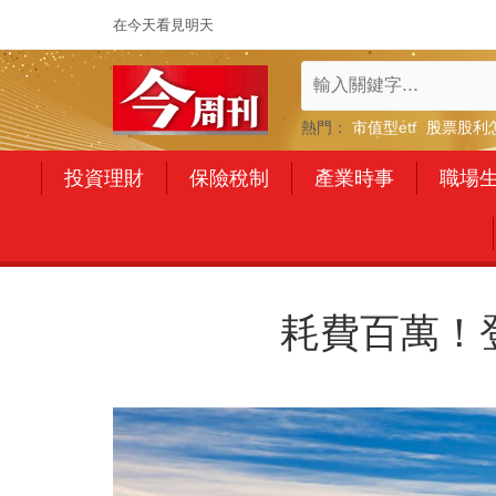
在今天看見明天
熱門：
市值型etf
股票股利
投資理財
保險稅制
產業時事
職場
耗費百萬！