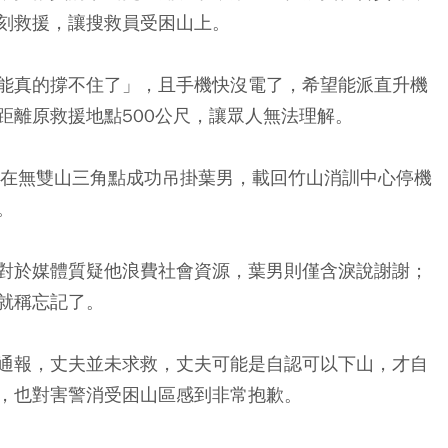
刻救援，讓搜救員受困山上。
能真的撐不住了」，且手機快沒電了，希望能派直升機
距離原救援地點500公尺，讓眾人無法理解。
，在無雙山三角點成功吊掛葉男，載回竹山消訓中心停機
。
對於媒體質疑他浪費社會資源，葉男則僅含淚說謝謝；
就稱忘記了。
通報，丈夫並未求救，丈夫可能是自認可以下山，才自
，也對害警消受困山區感到非常抱歉。