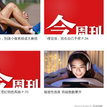
動，別讓小傷累積成大麻煩
「櫻花張」毀在自己手裡 P.34
PR
雪紅悄然再婚 P.70
報復性熬夜 癌細胞數攀升
Recommended by