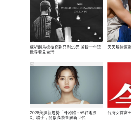
蘇祈麟為操槍窮到只剩13元 苦撐十年讓
天天規律運
世界看見台灣
PR
2026美肌新趨勢「外泌體＋矽谷電波
台灣女首富王
X」聯手，開啟高階養膚新世代