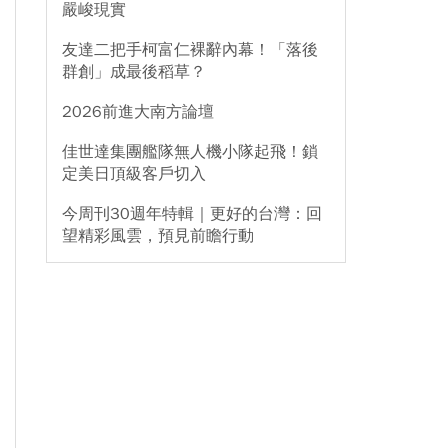
嚴峻現實
友達二把手柯富仁裸辭內幕！「落後
群創」成最後稻草？
2026前進大南方論壇
佳世達集團艦隊無人機小隊起飛！鎖
定美日頂級客戶切入
今周刊30週年特輯｜更好的台灣：回
望精彩風雲，預見前瞻行動