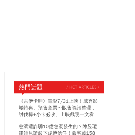
熱門話題
/ HOT ARTICLES /
《吉伊卡哇》電影7/31上映！威秀影
城特典、預售套票…販售資訊整理，
討伐棒+小卡必收、上映戲院一文看
慈濟遭詐騙10億怎麼發生的？陳昱瑄
律師見證嚴下跪博信任！豪宅藏158