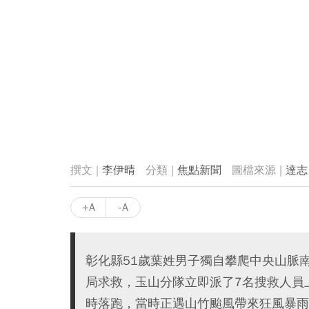
李伊晴
焦點新聞
達志
+A
-A
彰化縣51歲葉姓男子獨自攀爬中央山脈
局求救，玉山分隊立即派了7名搜救人員
時落跑，當時正遇山竹颱風帶來狂風暴雨