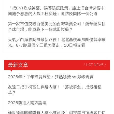
「把BNT吹成神藥、誤導防疫政策」誰上演台灣需要中
國施予恩惠的大戲？杜奕瑾：還防疫團隊一個公道
第一家市值突破百億美元的台灣新藥公司！藥華藥深耕
全球市場，能成為下一個武田製藥？
天氣／白海豚颱風最新路徑！北北基桃暴風圈侵襲率曝
光、8/7颱風假？三颱怎麼走，10日報先看
最新文章
/ HOT NEWS /
2026年下半年投資展望：狂熱漲勢 vs 嚴峻現實
友達二把手柯富仁裸辭內幕！「落後群創」成最後稻
草？
2026前進大南方論壇
佳世達集團艦隊無人機小隊起飛！鎖定美日頂級客戶切