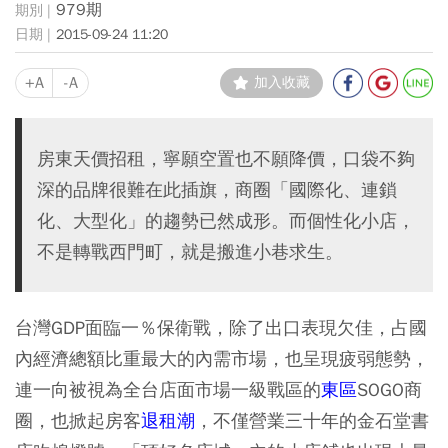
979期
2015-09-24 11:20
+A
-A
加入收藏
房東天價招租，寧願空置也不願降價，口袋不夠
深的品牌很難在此插旗，商圈「國際化、連鎖
化、大型化」的趨勢已然成形。而個性化小店，
不是轉戰西門町，就是搬進小巷求生。
台灣GDP面臨一％保衛戰，除了出口表現欠佳，占國
內經濟總額比重最大的內需市場，也呈現疲弱態勢，
連一向被視為全台店面市場一級戰區的
東區
SOGO商
圈，也掀起房客
退租潮
，不僅營業三十年的金石堂書