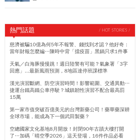
熱門話題
/ HOT STORIES /
慈濟被騙10億為何5年不報警、錢找到才認？他好奇：
當年財報怎麼編…陳時中背「擋疫苗」黑鍋只求1件事
天氣／白海豚慢慢跳！週日陸警有可能？氣象署「3字
回應」...最新風雨預測，8地區達停班課標準
漢光演習斷網、防空演習時間！影響範圍、交通異動…
捷運台鐵高鐵公車停駛？城鎮韌性演習不配合最高罰
15萬
第一家市值突破百億美元的台灣新藥公司！藥華藥深耕
全球市場，能成為下一個武田製藥？
空總國家文化基地8月開放！封閉90年古蹟大樓打開
了…加碼「晴空季2026」這天登場，16件作品必看