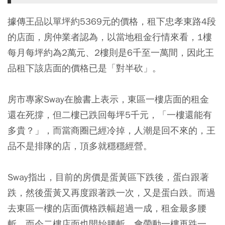
據傳王品以單坪約5369元的價格，租下忠孝東路4段
的店面，房仲業者認為，以當地租金行情來看，1樓
每月每坪約為2萬元、2樓則是6千至一萬間，因此王
品租下該店面的價格已是「對半砍」。
房市專家Sway在臉書上表示，東區一樓店面的租金
還在死撐，但二樓已跌回每坪5千元，「一樓還能有
多貴？」，而當商圈已經冷掉，人潮是回不來的，王
品不是排隊的店，頂多就穩穩經營。
Sway指出，目前的房價是蛋黃區下跌後，蛋白跟著
跌，然後蛋黃又再度跟著跌一次，又是蛋白跌。而過
去東區一樓的店面價格跌幅超過一成，租金最多腰
斬，而今二樓店面也開始腰斬，會帶動一樓再跌一