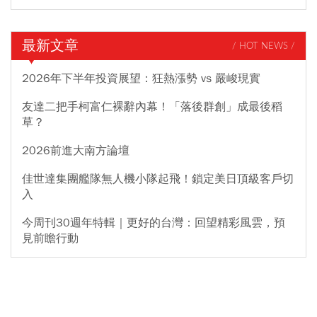
最新文章
/ HOT NEWS /
2026年下半年投資展望：狂熱漲勢 vs 嚴峻現實
友達二把手柯富仁裸辭內幕！「落後群創」成最後稻
草？
2026前進大南方論壇
佳世達集團艦隊無人機小隊起飛！鎖定美日頂級客戶切
入
今周刊30週年特輯｜更好的台灣：回望精彩風雲，預
見前瞻行動