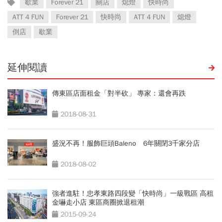
歇業
Forever 21
關店
熄燈
快時尚
ATT 4 FUN
Forever 21
快時尚
ATT 4 FUN
熄燈
倒店
歇業
延伸閱讀
傳東區店面租金「對半砍」 專家：還會再跌
2018-08-31
盛況不再！服飾巨頭Baleno 6年關閉3千家分店
2018-08-02
強者進駐！忠孝東路四段變「快時尚」一級戰區 高租
金嚇走小店 東區商圈掀退租潮
2015-09-24