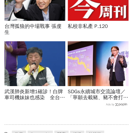
台灣孤狼的中場戰事 張虔
私校非私產 P.120
生
武漢肺炎新增1確診！白牌
SDGs永續城市交流論壇／
車司機妹妹也感染 全台累
「寧願去載豬、豬不會打
積23例
1999」翻轉客運司機荒！
Ads by
桃園市4大倡議，重構公共
運輸DNA