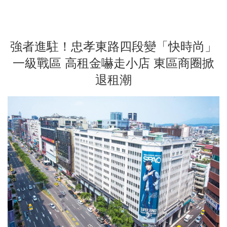
強者進駐！忠孝東路四段變「快時尚」
一級戰區 高租金嚇走小店 東區商圈掀
退租潮