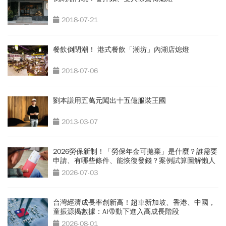
2018-07-21
餐飲倒閉潮！ 港式餐飲「潮坊」內湖店熄燈
2018-07-06
劉本謙用五萬元闖出十五億服裝王國
2013-03-07
2026勞保新制！「勞保年金可拋棄」是什麼？誰需要
申請、有哪些條件、能恢復發錢？案例試算圖解懶人
包
2026-07-03
台灣經濟成長率創新高！超車新加坡、香港、中國，
童振源揭數據：AI帶動下進入高成長階段
2026-08-01