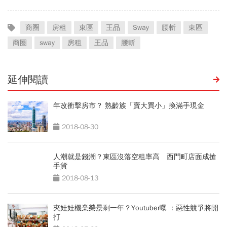
商圈
房租
東區
王品
Sway
腰斬
東區
商圈
sway
房租
王品
腰斬
延伸閱讀
年改衝擊房市？ 熟齡族「賣大買小」換滿手現金
2018-08-30
人潮就是錢潮？東區沒落空租率高 西門町店面成搶
手貨
2018-08-13
夾娃娃機業榮景剩一年？Youtuber曝 ：惡性競爭將開
打