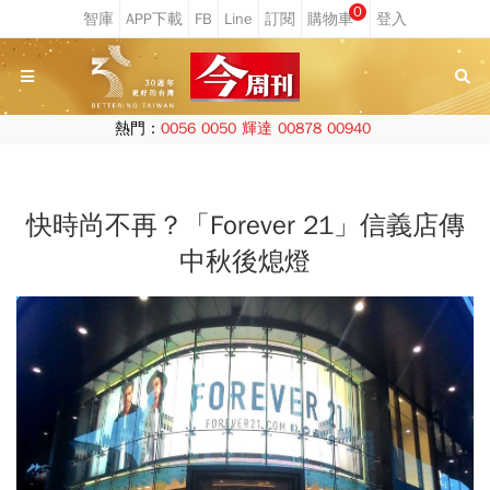
0
熱門：
0056
0050
輝達
00878
00940
快時尚不再？「Forever 21」信義店傳
中秋後熄燈