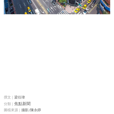
梁任瑋
焦點新聞
攝影/陳永錚