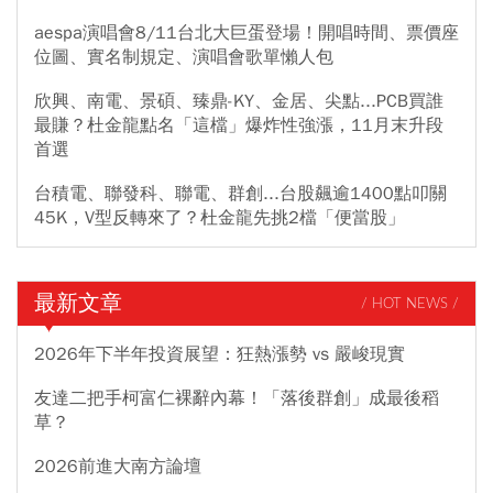
aespa演唱會8/11台北大巨蛋登場！開唱時間、票價座
位圖、實名制規定、演唱會歌單懶人包
欣興、南電、景碩、臻鼎-KY、金居、尖點...PCB買誰
最賺？杜金龍點名「這檔」爆炸性強漲，11月末升段
首選
台積電、聯發科、聯電、群創...台股飆逾1400點叩關
45K，V型反轉來了？杜金龍先挑2檔「便當股」
最新文章
/ HOT NEWS /
2026年下半年投資展望：狂熱漲勢 vs 嚴峻現實
友達二把手柯富仁裸辭內幕！「落後群創」成最後稻
草？
2026前進大南方論壇