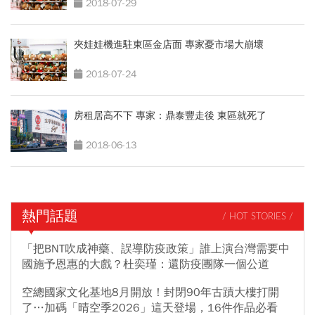
2018-07-29
夾娃娃機進駐東區金店面 專家憂市場大崩壞
2018-07-24
房租居高不下 專家：鼎泰豐走後 東區就死了
2018-06-13
熱門話題
/ HOT STORIES /
「把BNT吹成神藥、誤導防疫政策」誰上演台灣需要中
國施予恩惠的大戲？杜奕瑾：還防疫團隊一個公道
空總國家文化基地8月開放！封閉90年古蹟大樓打開
了…加碼「晴空季2026」這天登場，16件作品必看