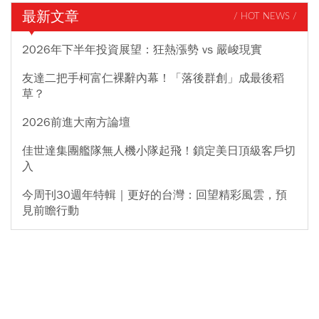
最新文章
/ HOT NEWS /
2026年下半年投資展望：狂熱漲勢 vs 嚴峻現實
友達二把手柯富仁裸辭內幕！「落後群創」成最後稻
草？
2026前進大南方論壇
佳世達集團艦隊無人機小隊起飛！鎖定美日頂級客戶切
入
今周刊30週年特輯｜更好的台灣：回望精彩風雲，預
見前瞻行動