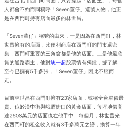
走在台北市西門町商圈，只要提起「店面王」，每個
人都會不約而同稱呼「Seven董仔」這號人物，他正
是在西門町持有店面最多的林世昌。
「Seven董仔」稱號的由來，一是因為在西門町，林
世昌擁有的店面，比便利商店在西門町的門市還密
集，西門町重要的三角窗都是他的店面。二是他最欣
賞的通路霸主，他對
統一超
股票情有獨鍾，據了解，
至今已擁有5千多張，「Seven董仔」因此不脛而
走。
目前林世昌在西門町擁有23家店面，號稱全台單價最
貴、位於漢中街與峨眉街口的黃金店面，每坪地價高
達2608萬元的店面也在他手中。每個月，林世昌光
在西門町的租金收入就有3千多萬元之譜，換算一年