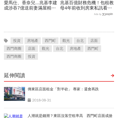
愛馬仕、香奈兒...兆基李建
兆基百億財務危機！包租教
成涉吞7億送前妻滿屋精
母4年前收到房東私訊看出
品，遭羈押禁見！宏碁李文
「包租代管龍頭岌岌可
Ads by
詳當董座才2天閃辭：發現
危」：為何租約越多，風險
內部缺失
越高？
投資
房地產
西門町
觀光
台北
店面
西門商圈
店面
觀光
台北
房地產
西門町
西門商圈
投資
延伸閱讀
傳東區店面租金「對半砍」 專家：還會再跌
2018-08-31
人潮就是錢潮？東區沒落空租率高 西門町店面成搶