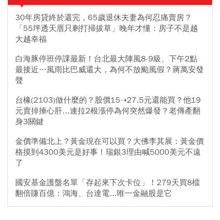
30年房貸終於還完，65歲退休夫妻為何忍痛賣房？
「55坪透天厝只剩打掃拔草」晚年才懂：房子不是越
大越幸福
白海豚停班停課最新！台北最大陣風8-9級、下午2點
最接近…風雨比巴威還大，為何不放颱風假？蔣萬安發
聲
台橡(2103)做什麼的？股價15➝27.5元還能買？他19
元賣掉捶心肝...連拉2根漲停為何突然爆發？老傳產翻
身3關鍵
金價準備北上？黃金現在可以買？大佛李其展：黃金價
格摸到4300美元是好事！瑞銀3理由喊5000美元不遠
了
國安基金護盤名單「存起來下次卡位」！279天買8檔
翻倍賺百億：鴻海、台達電...唯一金融股是它