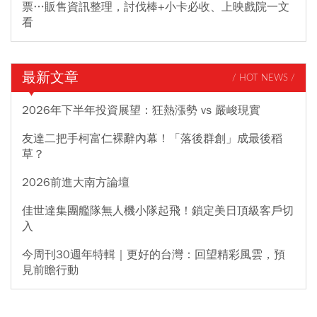
票…販售資訊整理，討伐棒+小卡必收、上映戲院一文
看
最新文章
/ HOT NEWS /
2026年下半年投資展望：狂熱漲勢 vs 嚴峻現實
友達二把手柯富仁裸辭內幕！「落後群創」成最後稻
草？
2026前進大南方論壇
佳世達集團艦隊無人機小隊起飛！鎖定美日頂級客戶切
入
今周刊30週年特輯｜更好的台灣：回望精彩風雲，預
見前瞻行動