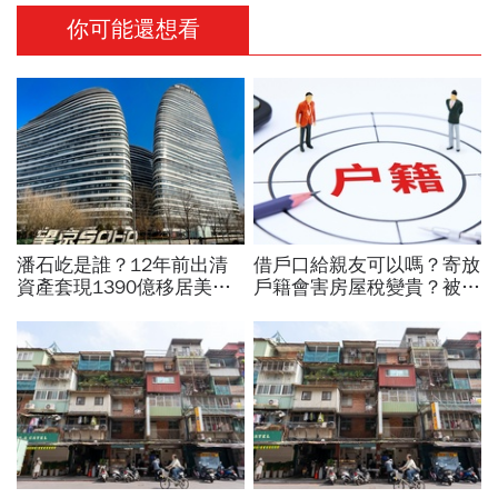
你可能還想看
潘石屹是誰？12年前出清
借戶口給親友可以嗎？寄放
資產套現1390億移居美
戶籍會害房屋稅變貴？被查
國，沉寂3年突發文：中國
怎麼辦？2026寄戶口必
30年房市發展是「龐氏騙
看：3/23前一定要完成這
局」
件事