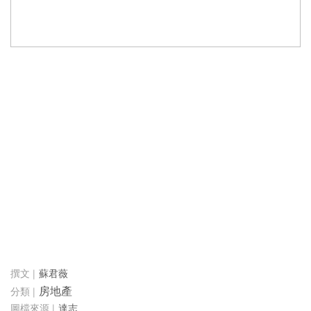
蘇君薇
房地產
達志