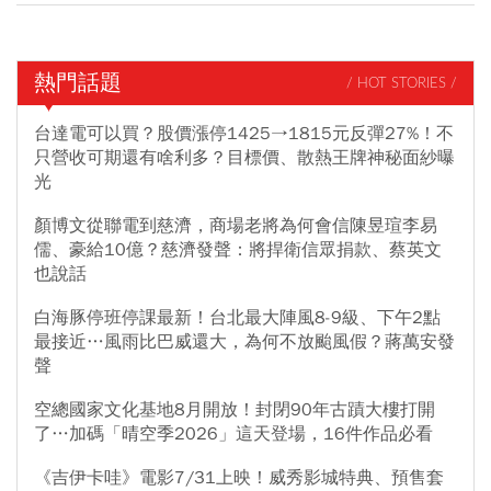
熱門話題
/ HOT STORIES /
台達電可以買？股價漲停1425→1815元反彈27%！不
只營收可期還有啥利多？目標價、散熱王牌神秘面紗曝
光
顏博文從聯電到慈濟，商場老將為何會信陳昱瑄李易
儒、豪給10億？慈濟發聲：將捍衛信眾捐款、蔡英文
也說話
白海豚停班停課最新！台北最大陣風8-9級、下午2點
最接近…風雨比巴威還大，為何不放颱風假？蔣萬安發
聲
空總國家文化基地8月開放！封閉90年古蹟大樓打開
了…加碼「晴空季2026」這天登場，16件作品必看
《吉伊卡哇》電影7/31上映！威秀影城特典、預售套