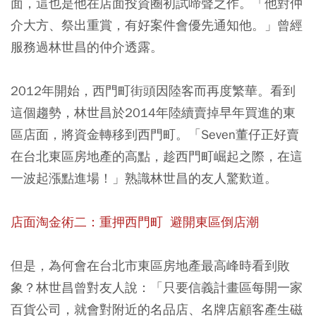
面，這也是他在店面投資圈初試啼聲之作。「他對仲
介大方、祭出重賞，有好案件會優先通知他。」曾經
服務過林世昌的仲介透露。
2012年開始，西門町街頭因陸客而再度繁華。看到
這個趨勢，林世昌於2014年陸續賣掉早年買進的東
區店面，將資金轉移到西門町。「Seven董仔正好賣
在台北東區房地產的高點，趁西門町崛起之際，在這
一波起漲點進場！」熟識林世昌的友人驚歎道。
店面淘金術二：重押西門町 避開東區倒店潮
但是，為何會在台北市東區房地產最高峰時看到敗
象？林世昌曾對友人說：「只要信義計畫區每開一家
百貨公司，就會對附近的名品店、名牌店顧客產生磁