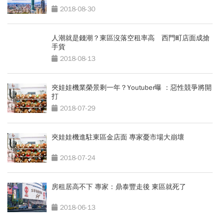
2018-08-30
人潮就是錢潮？東區沒落空租率高 西門町店面成搶
手貨
2018-08-13
夾娃娃機業榮景剩一年？Youtuber曝 ：惡性競爭將開
打
2018-07-29
夾娃娃機進駐東區金店面 專家憂市場大崩壞
2018-07-24
房租居高不下 專家：鼎泰豐走後 東區就死了
2018-06-13