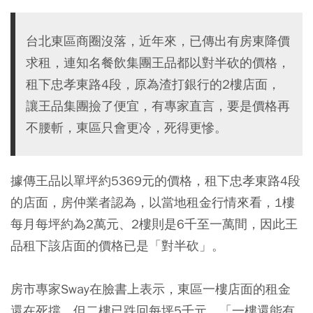
台北東區商圈沒落，近年來，已傳出有房東降價
求租，連知名餐飲集團王品都以對半砍的價格，
租下忠孝東路4段，原為渣打銀行的2樓店面，
讓王品集團撿了便宜，有專家直言，要是價格再
不腰斬，東區只會更冷，死得更慘。
據傳王品以單坪約5369元的價格，租下忠孝東路4段
的店面，房仲業者認為，以當地租金行情來看，1樓
每月每坪約為2萬元、2樓則是6千至一萬間，因此王
品租下該店面的價格已是「對半砍」。
房市專家Sway在臉書上表示，東區一樓店面的租金
還在死撐，但二樓已跌回每坪5千元，「一樓還能有