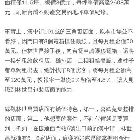
面積僅11.5坪，總價3億元，每坪單價高達2608萬
元，刷新台灣不動產交易的地坪單價紀錄。
事實上，漢中街101號的三角窗店面，原本市場並不
看好，因門口有8個電箱擋住動線，且每月租金僅50
萬元。但林世昌接手後，向台電申請遷移電箱，還將
一樓分租給飲料店、雞排店，二樓租給餐廳，連柱子
都單獨租出去，總計找了8個房客，將每月租金衝高
至120萬元，投報率一舉從2％翻倍至4.8％，讓人見
識到林世昌包裝店面的能力。
綜觀林世昌買店面有幾個特色，第一，喜歡蒐集整排
的店面；第二，他想要的案件，不計代價就是要買
到，例如，在捷運西門站6號出口前的漢中街，林世
昌就擁有5、6家店面，這樣的好處是能掌握租金行