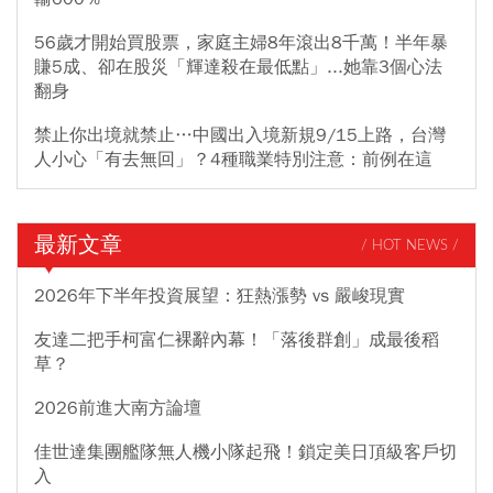
56歲才開始買股票，家庭主婦8年滾出8千萬！半年暴
賺5成、卻在股災「輝達殺在最低點」...她靠3個心法
翻身
禁止你出境就禁止…中國出入境新規9/15上路，台灣
人小心「有去無回」？4種職業特別注意：前例在這
最新文章
/ HOT NEWS /
2026年下半年投資展望：狂熱漲勢 vs 嚴峻現實
友達二把手柯富仁裸辭內幕！「落後群創」成最後稻
草？
2026前進大南方論壇
佳世達集團艦隊無人機小隊起飛！鎖定美日頂級客戶切
入