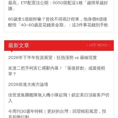
最高」ETF配置法公開：0050搭配這1種「越簡單越好
賺」
80歲拿1億能幹嘛？曾捨不得搭計程車，他身價8億後
醒悟「40~60歲是花錢黃金期」：這3件事花錢別手軟
最新文章
/ HOT NEWS /
2026年下半年投資展望：狂熱漲勢 vs 嚴峻現實
友達二把手柯富仁裸辭內幕！「落後群創」成最後稻
草？
2026前進大南方論壇
佳世達集團艦隊無人機小隊起飛！鎖定美日頂級客戶切
入
今周刊30週年特輯｜更好的台灣：回望精彩風雲，預
見前瞻行動