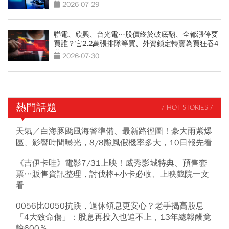
潛在需求
2026-07-29
聯電、欣興、台光電…股價終於破底翻、全都漲停要
買誰？它2.2萬張排隊等買、外資鎖定轉賣為買狂吞4
萬張
2026-07-30
熱門話題
/ HOT STORIES /
天氣／白海豚颱風海警準備、最新路徑圖！豪大雨紫爆
區、影響時間曝光，8/8颱風假機率多大，10日報先看
《吉伊卡哇》電影7/31上映！威秀影城特典、預售套
票…販售資訊整理，討伐棒+小卡必收、上映戲院一文
看
0056比0050抗跌，退休領息更安心？老手揭高股息
「4大致命傷」：股息再投入也追不上，13年總報酬竟
輸600％