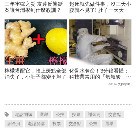
三年牢獄之災 友達反壟斷
起床就先做件事，沒三天小
案讓台灣學到什麼教訓？
腹就不見了! 肚子一天天變
小！
PR
檸檬搭配它，臉上斑點全部
化骨水奪命！3分鐘看懂：
消失了，小肚子都變平坦了
科技業常用的「氫氟酸」，
到底是什麼？
Ads by
老謝開講
選舉
公投
投票
謝金河
交會點
謝金河
老謝開講
投票
交會點
公投
選舉