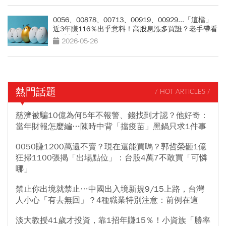
0056、00878、00713、00919、00929...「這檔」
近3年賺116％出乎意料！高股息漲多買誰？老手帶看
關鍵數字
2026-05-26
熱門話題
/ HOT ARTICLES /
慈濟被騙10億為何5年不報警、錢找到才認？他好奇：
當年財報怎麼編…陳時中背「擋疫苗」黑鍋只求1件事
0050賺1200萬還不賣？現在還能買嗎？郭哲榮砸1億
狂掃1100張揭「出場點位」：台股4萬7不敢買「可憐
哪」
禁止你出境就禁止…中國出入境新規9/15上路，台灣
人小心「有去無回」？4種職業特別注意：前例在這
淡大教授41歲才投資，靠1招年賺15％！小資族「勝率