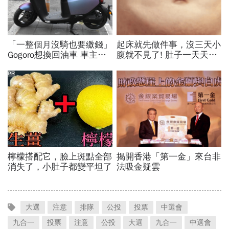
大選
注意
排隊
公投
投票
中選會
九合一
投票
注意
公投
大選
九合一
中選會