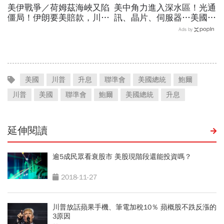
美伊戰爭／荷姆茲海峽又陷
美中角力進入深水區！光通
僵局！伊朗要美賠款，川普
訊、晶片、伺服器…美國制
打「經濟戰」稱低調處理…
裁加碼，謝金河示警台灣
Ads by
油價升破84美元
「這類人」處境危險又困難
美國
川普
升息
聯準會
美國總統
鮑爾
川普
美國
聯準會
鮑爾
美國總統
升息
延伸閱讀
逾5成民眾看衰股市 美股現階段還能投資嗎？
2018-11-27
川普放話蘋果手機、筆電加稅10％ 蘋概股不跌反漲的
3原因