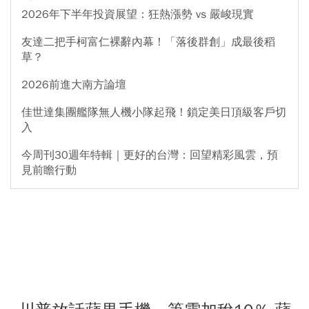
2026年下半年投資展望：狂熱漲勢 vs 嚴峻現實
友達二把手柯富仁裸辭內幕！「落後群創」成最後稻
草？
2026前進大南方論壇
佳世達集團艦隊無人機小隊起飛！鎖定美日頂級客戶切
入
今周刊30週年特輯｜更好的台灣：回望精彩風雲，預
見前瞻行動