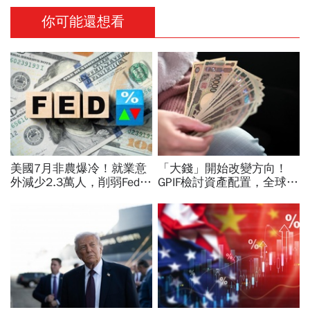
你可能還想看
美國7月非農爆冷！就業意
「大錢」開始改變方向！
外減少2.3萬人，削弱Fed升
GPIF檢討資產配置，全球資
息機率...金價大漲逾7%，
金流向恐迎重大變局
創7個月來最佳單周