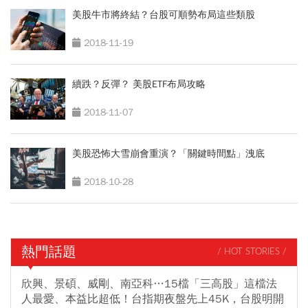
美股牛市將終結？台股可順勢布局這些類股
2018-11-19
續跌？反彈？ 美股ETF布局攻略
2018-11-07
美股恐怖大雪崩會重演？「關鍵時間點」洩底
2018-10-28
熱門話題
/ HOT STORIES /
欣興、景碩、威剛、南亞科…15檔「三高股」這檔法
人最愛、本益比超低！台指期夜盤先上45K，台股明開