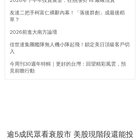
2026年下半年投資展望：狂熱漲勢 vs 嚴峻現實
友達二把手柯富仁裸辭內幕！「落後群創」成最後稻
草？
2026前進大南方論壇
佳世達集團艦隊無人機小隊起飛！鎖定美日頂級客戶切
入
今周刊30週年特輯｜更好的台灣：回望精彩風雲，預
見前瞻行動
逾5成民眾看衰股市 美股現階段還能投