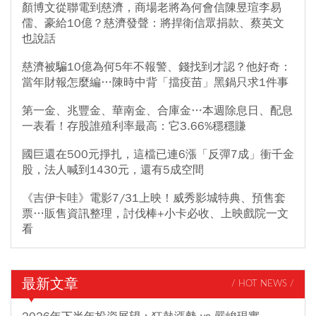
顏博文從聯電到慈濟，商場老將為何會信陳昱瑄李易
儒、豪給10億？慈濟發聲：將捍衛信眾捐款、蔡英文
也說話
慈濟被騙10億為何5年不報警、錢找到才認？他好奇：
當年財報怎麼編…陳時中背「擋疫苗」黑鍋只求1件事
第一金、兆豐金、華南金、合庫金…本週除息日、配息
一表看！存股誰殖利率最高：它3.66%穩穩賺
國巨還在500元掙扎，這檔已連6漲「反彈7成」衝千金
股，法人喊到1430元，還有5成空間
《吉伊卡哇》電影7/31上映！威秀影城特典、預售套
票…販售資訊整理，討伐棒+小卡必收、上映戲院一文
看
最新文章
/ HOT NEWS /