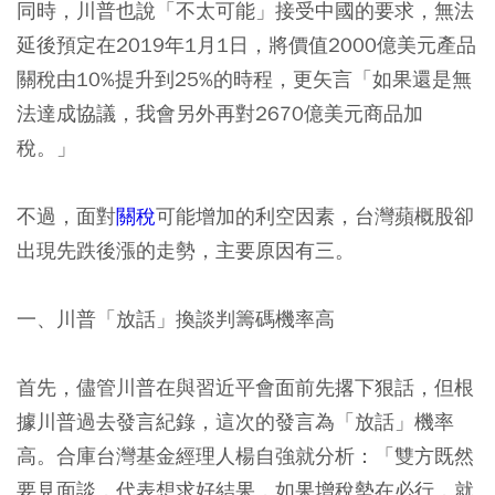
同時，川普也說「不太可能」接受中國的要求，無法
延後預定在2019年1月1日，將價值2000億美元產品
關稅由10%提升到25%的時程，更矢言「如果還是無
法達成協議，我會另外再對2670億美元商品加
稅。」
不過，面對
關稅
可能增加的利空因素，台灣蘋概股卻
出現先跌後漲的走勢，主要原因有三。
一、川普「放話」換談判籌碼機率高
首先，儘管川普在與習近平會面前先撂下狠話，但根
據川普過去發言紀錄，這次的發言為「放話」機率
高。合庫台灣基金經理人楊自強就分析：「雙方既然
要見面談，代表想求好結果，如果增稅勢在必行，就