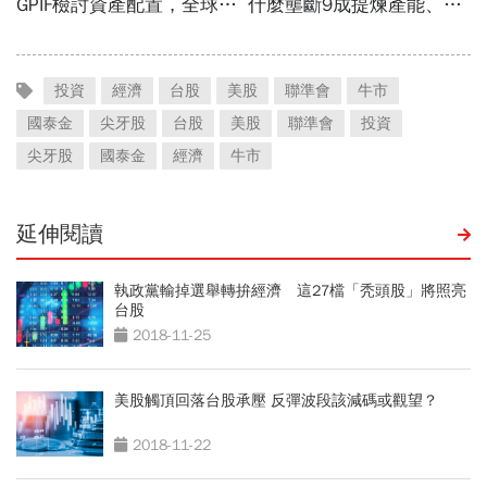
投資
經濟
台股
美股
聯準會
牛市
國泰金
尖牙股
台股
美股
聯準會
投資
尖牙股
國泰金
經濟
牛市
延伸閱讀
執政黨輸掉選舉轉拚經濟 這27檔「秃頭股」將照亮
台股
2018-11-25
美股觸頂回落台股承壓 反彈波段該減碼或觀望？
2018-11-22