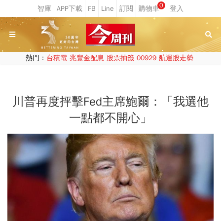
0
熱門：
台積電
兆豐金配息
股票抽籤
00929
航運股走勢
川普再度抨擊Fed主席鮑爾：「我選他
一點都不開心」