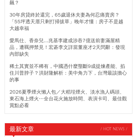
飆？
30年房貸終於還完，65歲退休夫妻為何忍痛賣房？
「55坪透天厝只剩打掃拔草」晚年才懂：房子不是越
大越幸福
愛馬仕、香奈兒...兆基李建成涉吞7億送前妻滿屋精
品，遭羈押禁見！宏碁李文詳當董座才2天閃辭：發現
內部缺失
稀土其實並不稀有，中國憑什麼壟斷9成提煉產能、掐
住川普脖子？洪財隆解析：美中角力下，台灣最該擔心
的事
2026夏季煙火懶人包／大稻埕煙火、淡水漁人碼頭、
東石海上煙火…全台花火施放時間、表演卡司、最佳觀
賞點必看
最新文章
/ HOT NEWS /