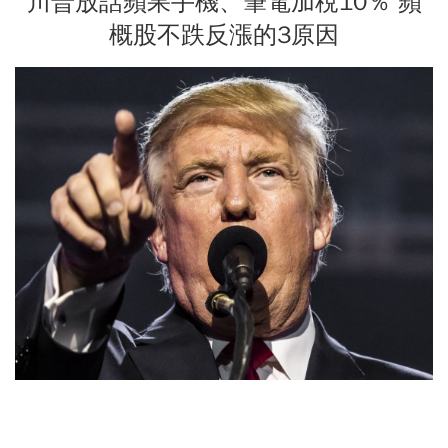
川普放話蘋果手機、筆電加稅10％ 蘋
概股不跌反漲的3原因