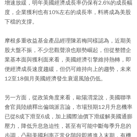
增速放緩，明年美國經濟成長率仍保有2.6%的成長幅
度，企業獲利也有10%左右的成長率，料將成為美股
下檔的支撐。
摩根多重收益基金產品經理陳若梅同樣認為，近期美
股大盤不振，不少悲觀聲浪也順勢崛起，但從整體企
業基本面與獲利面來看，美國經濟引擎維持熱轉，即
便經濟成長速度趨緩，但仍可維持向上的趨勢，未來
12至18個月美國經濟發生衰退風險仍低。
另一方面，從政策角度來看，歐陽渭棠說，美國聯準
會官員陸續釋出偏鴿派言論，市場預期12月升息機率
已從8成下滑至6成，加上國際油價下滑緩解美國通膨
壓力，降低升息急迫性，甚至有可能中斷每季升息的
步調，凸顯美國利率正常化階段即將進入末期，有機