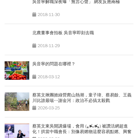
吳音寧解職深夜曝「無言心聲」 網友反應兩極
2018-11-30
北農董事會拍板 吳音寧即刻去職
2018-11-29
吳音寧的問題在哪裡？
2018-03-12
蔡英文揪團掀綠營爬山熱潮，童子瑋、蔡易餘、王義
川比誰最喘…謝金河：政治不必搞太殺戮
2026-03-25
蔡英文東吳開講爆場，會用 (⁎⁍̴̛ᴗ⁍̴̛⁎) 被讚活網超進
化！拱當中職會長：別像易燃物這麼容易點燃、興奮