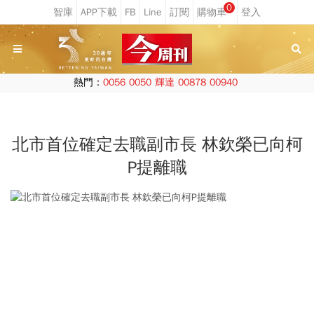
0
熱門：
0056
0050
輝達
00878
00940
北市首位確定去職副市長 林欽榮已向柯
P提離職