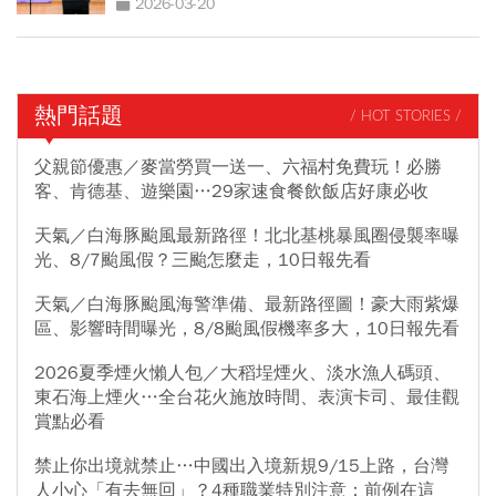
2026-03-20
熱門話題
/ HOT STORIES /
父親節優惠／麥當勞買一送一、六福村免費玩！必勝
客、肯德基、遊樂園…29家速食餐飲飯店好康必收
天氣／白海豚颱風最新路徑！北北基桃暴風圈侵襲率曝
光、8/7颱風假？三颱怎麼走，10日報先看
天氣／白海豚颱風海警準備、最新路徑圖！豪大雨紫爆
區、影響時間曝光，8/8颱風假機率多大，10日報先看
2026夏季煙火懶人包／大稻埕煙火、淡水漁人碼頭、
東石海上煙火…全台花火施放時間、表演卡司、最佳觀
賞點必看
禁止你出境就禁止…中國出入境新規9/15上路，台灣
人小心「有去無回」？4種職業特別注意：前例在這