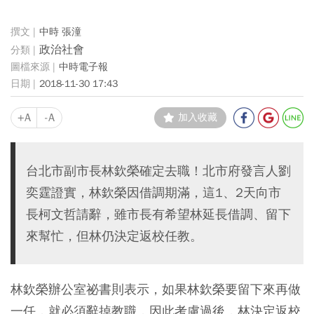
中時 張潼
政治社會
中時電子報
2018-11-30 17:43
+A
-A
加入收藏
台北市副市長林欽榮確定去職！北市府發言人劉
奕霆證實，林欽榮因借調期滿，這1、2天向市
長柯文哲請辭，雖市長有希望林延長借調、留下
來幫忙，但林仍決定返校任教。
林欽榮辦公室祕書則表示，如果林欽榮要留下來再做
一任，就必須辭掉教職，因此考慮過後，林決定返校