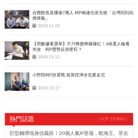
合體館長直播催7萬人 柯P稱連任若失敗「台灣回到烏
煙瘴氣」
2018-11-22
【用數據看選舉】不只蜂蜜檸檬爆紅！4候選人輪番
夾攻 柯P聲勢反倒更旺？
2018-11-12
小野陪柯P拚選戰 就算蹚渾水也要走完
2018-10-17
熱門話題
/ HOT STORIES /
巨型鋼彈現身信義區！20個人氣IP登場，航海王、哥吉