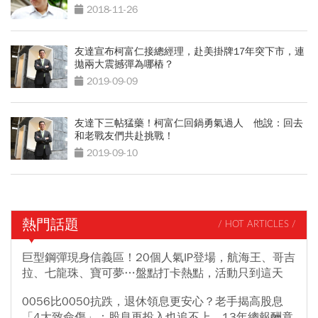
2018-11-26
友達宣布柯富仁接總經理，赴美掛牌17年突下市，連
拋兩大震撼彈為哪樁？
2019-09-09
友達下三帖猛藥！柯富仁回鍋勇氣過人 他說：回去
和老戰友們共赴挑戰！
2019-09-10
熱門話題
/ HOT ARTICLES /
巨型鋼彈現身信義區！20個人氣IP登場，航海王、哥吉
拉、七龍珠、寶可夢…盤點打卡熱點，活動只到這天
0056比0050抗跌，退休領息更安心？老手揭高股息
「4大致命傷」：股息再投入也追不上，13年總報酬竟