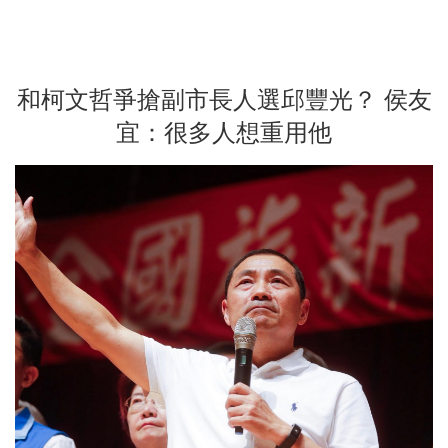
和柯文哲爭搶副市長人選邱豐光？ 侯友
宜：很多人想重用他