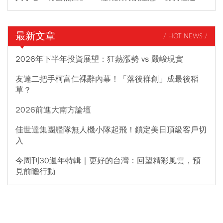
最新文章
/ HOT NEWS /
2026年下半年投資展望：狂熱漲勢 vs 嚴峻現實
友達二把手柯富仁裸辭內幕！「落後群創」成最後稻
草？
2026前進大南方論壇
佳世達集團艦隊無人機小隊起飛！鎖定美日頂級客戶切
入
今周刊30週年特輯｜更好的台灣：回望精彩風雲，預
見前瞻行動