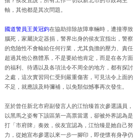
擔？侯友宜說，所有工作一切以新北市的市政為主
軸，其他都是其次問題。
國道警員王黃冠鈞
在協助排除故障車輛時，遭撞導致
腦死，家屬決定器捐，警界出身的侯友宜指出，警察
的危險性不會輸給任何行業，尤其負擔的壓力、責任
超過其他公務體系，不是要給他肯定，而是在各方面
的福利、待遇以及各項法令不周全的地方，都有探討
之處，這次實習同仁受到嚴重傷害，可見法令上面的
不足，就應該及時彌補，以免類似憾事再次發生。
至於曾任新北市府副發言人的江怡臻首次參選議員，
以黑馬之姿奪下該區第一高票當選，卻被外界認為是
打「市府牌」奏效，侯友宜認為，江怡臻是她自己努
力，從她宣布參選以來一步一腳印，即使懷有身孕仍