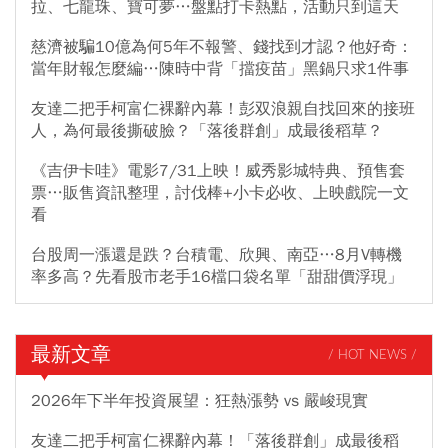
拉、七龍珠、寶可夢…盤點打卡熱點，活動只到這天
慈濟被騙10億為何5年不報警、錢找到才認？他好奇：
當年財報怎麼編…陳時中背「擋疫苗」黑鍋只求1件事
友達二把手柯富仁裸辭內幕！彭双浪親自找回來的接班
人，為何最後撕破臉？「落後群創」成最後稻草？
《吉伊卡哇》電影7/31上映！威秀影城特典、預售套
票…販售資訊整理，討伐棒+小卡必收、上映戲院一文
看
台股周一漲還是跌？台積電、欣興、南亞…8月V轉機
率多高？先看股市老手16檔口袋名單「甜甜價浮現」
最新文章
/ HOT NEWS /
2026年下半年投資展望：狂熱漲勢 vs 嚴峻現實
友達二把手柯富仁裸辭內幕！「落後群創」成最後稻