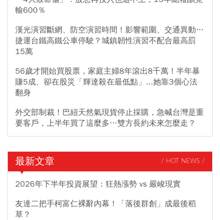
輸600％
漢光演習斷網、防空演習時間！影響範圍、交通異動…
捷運台鐵高鐵公車停駛？城鎮韌性演習不配合最高罰
15萬
56歲才開始買股票，家庭主婦8年滾出8千萬！半年暴
賺5成、卻在股災「輝達殺在最低點」...她靠3個心法
翻身
外交部制裁！巴紐天然氣現貨停止採購，急喊台灣是重
要客戶，上半年買了這麼多…雙方長約未來怎麼走？
最新文章
/ HOT NEWS /
2026年下半年投資展望：狂熱漲勢 vs 嚴峻現實
友達二把手柯富仁裸辭內幕！「落後群創」成最後稻
草？