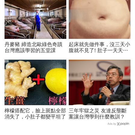
丹麥豬 締造北歐綠色奇蹟
起床就先做件事，沒三天小
台灣應該學習的五堂課
腹就不見了! 肚子一天天變
小！
PR
檸檬搭配它，臉上斑點全部
三年牢獄之災 友達反壟斷
消失了，小肚子都變平坦了
案讓台灣學到什麼教訓？
Ads by