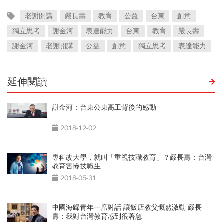
老謝開講
嚴長壽
教育
公益
台東
創意
獨立思考
謝金河
表達能力
台東
教育
嚴長壽
謝金河
老謝開講
公益
創意
獨立思考
表達能力
延伸閱讀
謝金河：台東公東高工背後的感動
2018-12-02
專科改大學，就叫「重視技職教育」？嚴長壽：台灣
教育害慘技職生
2018-05-31
中國海歸青年一席對話 讓飯店教父慨然激動 嚴長
壽：我對台灣教育感到很著急