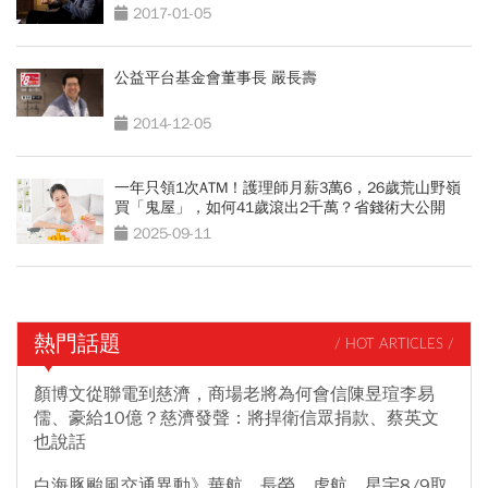
2017-01-05
公益平台基金會董事長 嚴長壽
2014-12-05
一年只領1次ATM！護理師月薪3萬6，26歲荒山野嶺
買「鬼屋」，如何41歲滾出2千萬？省錢術大公開
2025-09-11
熱門話題
/ HOT ARTICLES /
顏博文從聯電到慈濟，商場老將為何會信陳昱瑄李易
儒、豪給10億？慈濟發聲：將捍衛信眾捐款、蔡英文
也說話
白海豚颱風交通異動》華航、長榮、虎航、星宇8/9取