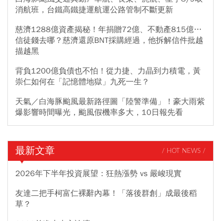
消航班，台鐵高鐵捷運航運公路管制不斷更新
慈濟1288億資產揭秘！年捐贈72億、不動產815億…
信徒錢去哪？慈濟還原BNT採購經過，他拆解信件批越
描越黑
背負1200億負債也不怕！從力捷、力晶到力積電，黃
崇仁如何在「記憶體地獄」九死一生？
天氣／白海豚颱風最新路徑圖「陸警準備」！豪大雨紫
爆影響時間曝光，颱風假機率多大，10日報先看
最新文章
/ HOT NEWS /
2026年下半年投資展望：狂熱漲勢 vs 嚴峻現實
友達二把手柯富仁裸辭內幕！「落後群創」成最後稻
草？