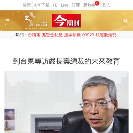
0
熱門：
台積電
兆豐金配息
股票抽籤
00929
航運股走勢
到台東尋訪嚴長壽總裁的未來教育