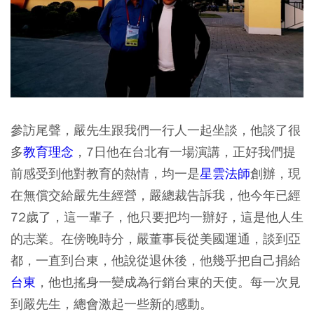
參訪尾聲，嚴先生跟我們一行人一起坐談，他談了很
多
教育理念
，7日他在台北有一場演講，正好我們提
前感受到他對教育的熱情，均一是
星雲法師
創辦，現
在無償交給嚴先生經營，嚴總裁告訴我，他今年已經
72歲了，這一輩子，他只要把均一辦好，這是他人生
的志業。在傍晚時分，嚴董事長從美國運通，談到亞
都，一直到台東，他說從退休後，他幾乎把自己捐給
台東
，他也搖身一變成為行銷台東的天使。每一次見
到嚴先生，總會激起一些新的感動。