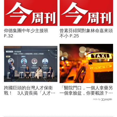
仰德集團中年少主接班
曾素芬緋聞對象林命嘉來頭
P.32
不小 P.25
跨國巨頭的台灣人才保衛
「醫院門口，一個人拿藥另
戰！ 3人資長揭「人才永
一個拿臉盆，你要載誰？」
續」新戰略｜2026均衡臺
一個計程車司機給我們上了
Ads by
灣週 系列報導
13年的MBA課