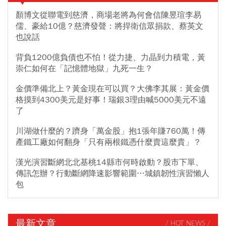
顏博文從聯電到慈濟，商場老將為何會信陳昱瑄李易
儒、豪給10億？慈濟發聲：將捍衛信眾捐款、蔡英文
也說話
背負1200億負債也不怕！從力捷、力晶到力積電，黃
崇仁如何在「記憶體地獄」九死一生？
金價準備北上？黃金現在可以買？大佛李其展：黃金價
格摸到4300美元是好事！瑞銀3理由喊5000美元不遠
了
川湖做什麼的？躋身「萬金股」抱1張年賺760萬！傳
產鐵工廠如何翻身「只有兩根鐵憑什麼賣這麼貴」？
漢光演習斷網北北基桃14縣市何時啟動？股市下單、
傳訊怎辦？行動斷網降速影響範圍…城鎮韌性演習懶人
包
最新文章
/ HOT NEWS /