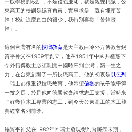
一般學校的校訓，不是禮義廉恥，就是親愛精誠，公
東高工的校訓是認真負責，實事求是，還有埋頭苦
幹！校訓這麼直白的很少，我特別喜歡「苦幹實
幹」。
這個台灣有名的
技職教育
是天主教白冷外方傳教會錫
質平神父在1959年創立，他在1951年中國共產黨下
令外籍傳教士必須離開中國時來到台灣，窮一生之
力，在台東創辦了一所技職高工。他的初衷是
以色列
，瑞士都很重視技職教育，他希望
偏鄉
的孩子能學得
一技之長，於是他向德國教會請求志工支援，當時來
了好幾位木工專業的志工，到今天公東高工的木工競
賽經常名列前矛。
錫質平神父在1982年回瑞士發現得到腎臟癌末期，