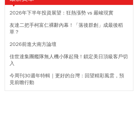
2026年下半年投資展望：狂熱漲勢 vs 嚴峻現實
友達二把手柯富仁裸辭內幕！「落後群創」成最後稻
草？
2026前進大南方論壇
佳世達集團艦隊無人機小隊起飛！鎖定美日頂級客戶切
入
今周刊30週年特輯｜更好的台灣：回望精彩風雲，預
見前瞻行動