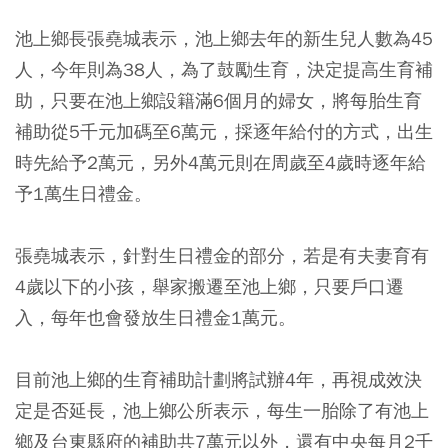
池上鄉長張堯城表示，池上鄉去年的新生兒人數為45
人，今年則為38人，為了鼓勵生育，決定提高生育補
助，只要在池上鄉設籍滿6個月的婦女，將每胎生育
補助從5千元加碼至6萬元，採逐年給付的方式，出生
時先給予2萬元，另外4萬元則在周歲至4歲時逐年給
予1萬生日禮金。
張堯城表示，針對生日禮金的部分，若是有夫妻育有
4歲以下的小孩，舉家搬遷至池上鄉，只要戶口遷
入，每年也會發放生日禮金1萬元。
目前池上鄉的生育補助計劃將試辦4年，再視成效決
定是否延長，池上鄉公所表示，每生一胎除了有池上
鄉及台東縣府的補助共7萬元以外，還有中央每月2千