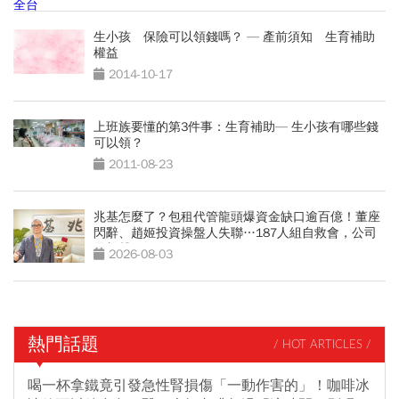
生小孩 保險可以領錢嗎？ — 產前須知 生育補助
權益
2014-10-17
上班族要懂的第3件事：生育補助— 生小孩有哪些錢
可以領？
2011-08-23
兆基怎麼了？包租代管龍頭爆資金缺口逾百億！董座
閃辭、趙姬投資操盤人失聯…187人組自救會，公司
最新聲明
2026-08-03
熱門話題
/ HOT ARTICLES /
喝一杯拿鐵竟引發急性腎損傷「一動作害的」！咖啡冰