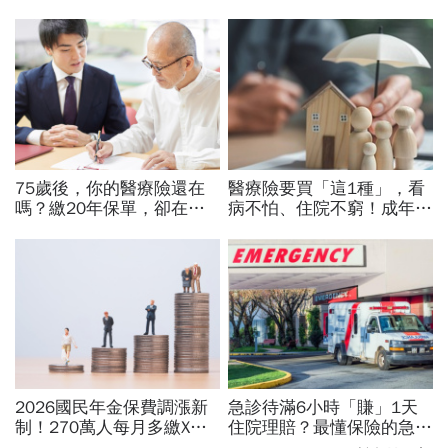
75歲後，你的醫療險還在
醫療險要買「這1種」，看
嗎？繳20年保單，卻在最
病不怕、住院不窮！成年人
需要時不能用...長照最怕
最該保的4種保險：用最低
「高齡保單懸崖」3招自救
保費鎖住80%風險「省錢配
對策
置法」
2026國民年金保費調漲新
急診待滿6小時「賺」1天
制！270萬人每月多繳X
住院理賠？最懂保險的急診
元，試算公式、津貼金額、
醫師：申請保險理賠，診斷