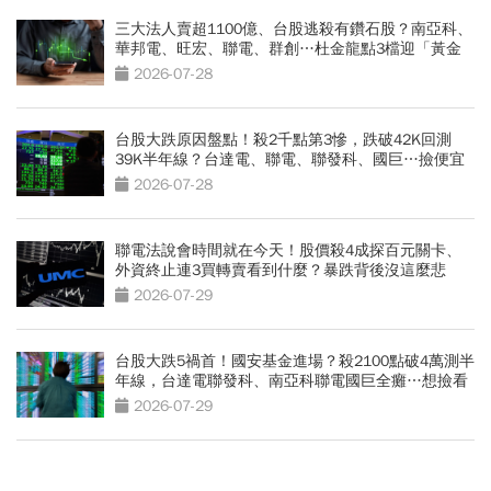
三大法人賣超1100億、台股逃殺有鑽石股？南亞科、
華邦電、旺宏、聯電、群創…杜金龍點3檔迎「黃金
坑」買點
2026-07-28
台股大跌原因盤點！殺2千點第3慘，跌破42K回測
39K半年線？台達電、聯電、聯發科、國巨…撿便宜
怎麼選
2026-07-28
聯電法說會時間就在今天！股價殺4成探百元關卡、
外資終止連3買轉賣看到什麼？暴跌背後沒這麼悲
觀？
2026-07-29
台股大跌5禍首！國安基金進場？殺2100點破4萬測半
年線，台達電聯發科、南亞科聯電國巨全癱…想撿看
3訊號
2026-07-29