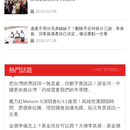
2012-03-08
遺產不用分兄弟姊妹了！刪除手足特留分三讀：單身
族、頂客族遺產自己決定，修法重點一次看
2026-07-28
熱門話題
/ HOT STORIES /
把台灣經濟說得一無是處，但數字會說話！謝金河：中
國更依賴台灣「仍很需要我們的半導體」
魔力紅Maroon 5演唱會8/11搶票！高雄世運開唱時
間、票價座位圖、理想國會員優先購、拓元售票資訊一
次看
金價準備北上？黃金現在可以買？大佛李其展：黃金價