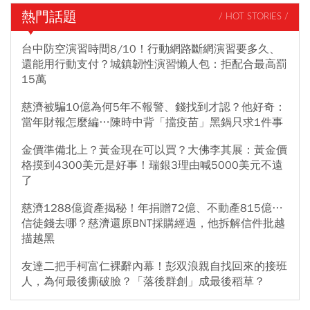
熱門話題
/ HOT STORIES /
台中防空演習時間8/10！行動網路斷網演習要多久、
還能用行動支付？城鎮韌性演習懶人包：拒配合最高罰
15萬
慈濟被騙10億為何5年不報警、錢找到才認？他好奇：
當年財報怎麼編…陳時中背「擋疫苗」黑鍋只求1件事
金價準備北上？黃金現在可以買？大佛李其展：黃金價
格摸到4300美元是好事！瑞銀3理由喊5000美元不遠
了
慈濟1288億資產揭秘！年捐贈72億、不動產815億…
信徒錢去哪？慈濟還原BNT採購經過，他拆解信件批越
描越黑
友達二把手柯富仁裸辭內幕！彭双浪親自找回來的接班
人，為何最後撕破臉？「落後群創」成最後稻草？