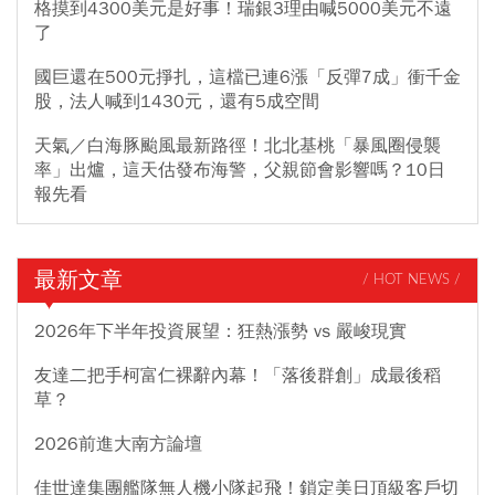
格摸到4300美元是好事！瑞銀3理由喊5000美元不遠
了
國巨還在500元掙扎，這檔已連6漲「反彈7成」衝千金
股，法人喊到1430元，還有5成空間
天氣／白海豚颱風最新路徑！北北基桃「暴風圈侵襲
率」出爐，這天估發布海警，父親節會影響嗎？10日
報先看
最新文章
/ HOT NEWS /
2026年下半年投資展望：狂熱漲勢 vs 嚴峻現實
友達二把手柯富仁裸辭內幕！「落後群創」成最後稻
草？
2026前進大南方論壇
佳世達集團艦隊無人機小隊起飛！鎖定美日頂級客戶切