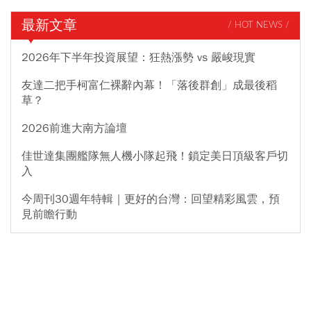
最新文章
/ HOT NEWS /
2026年下半年投資展望：狂熱漲勢 vs 嚴峻現實
友達二把手柯富仁裸辭內幕！「落後群創」成最後稻
草？
2026前進大南方論壇
佳世達集團艦隊無人機小隊起飛！鎖定美日頂級客戶切
入
今周刊30週年特輯｜更好的台灣：回望精彩風雲，預
見前瞻行動