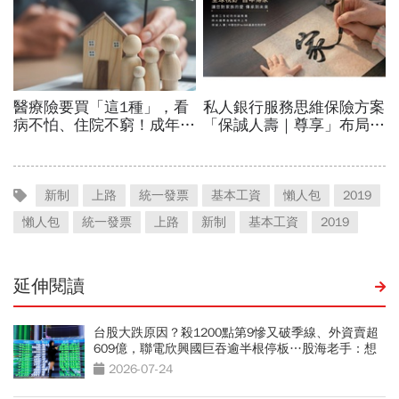
新制
上路
統一發票
基本工資
懶人包
2019
懶人包
統一發票
上路
新制
基本工資
2019
延伸閱讀
台股大跌原因？殺1200點第9慘又破季線、外資賣超
609億，聯電欣興國巨吞逾半根停板…股海老手：想
買這天再說
2026-07-24