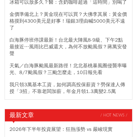
冰箱可以放多久？醫：含奶咖啡超過「這時間」別喝了
金價準備北上？黃金現在可以買？大佛李其展：黃金價
格摸到4300美元是好事！瑞銀3理由喊5000美元不遠
了
白海豚停班停課最新！台北最大陣風8-9級、下午2點
最接近…風雨比巴威還大，為何不放颱風假？蔣萬安發
聲
天氣／白海豚颱風最新路徑！北北基桃暴風圈侵襲率曝
光、8/7颱風假？三颱怎麼走，10日報先看
我只領3萬基本工資，如何調高投保薪資？勞保達人傳
授「3招」不靠老闆加薪，年金月領1.3萬變2.5萬
最新文章
/ HOT NEWS /
2026年下半年投資展望：狂熱漲勢 vs 嚴峻現實