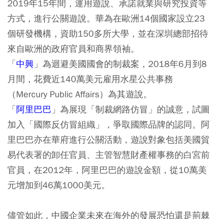
2019年15年間，運用遊說、承諾就業與研究投資等
方式，進行公關遊說。華為在歐洲14個國家設立23
個研發機構，資助150多所大學，並在深圳總部招待
來自歐洲的政府官員和商界領袖。
「
中興
」為迴避美國國會的制裁案，2018年6月到8
月間，花費近140萬美元雇用水星公共事務
（Mercury Public Affairs）為其遊說。
「
阿里巴巴
」為展現「制裁網路仿冒」的誠意，試圖
加入「國際反仿冒組織」，爭取國際品牌的認同。阿
里巴巴亦在華府進行公關活動，遊說對象包括美國貿
易代表署的卸任官員、主管智慧財產權事務的白宮前
官員，在2012年，阿里巴巴的遊說金額，從10萬美
元增加到46萬1000美元。
儘管如此，中國企業未來在海外的發展恐怕還是荊棘