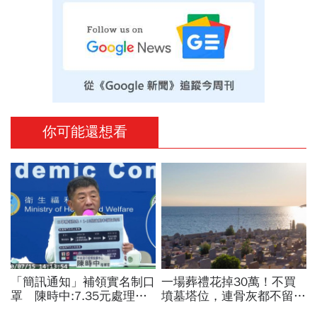
你可能還想看
「簡訊通知」補領實名制口
一場葬禮花掉30萬！不買
罩 陳時中:7.35元處理費
墳墓塔位，連骨灰都不留的
一率由政府負擔
「終極零葬」，讓子女從墓