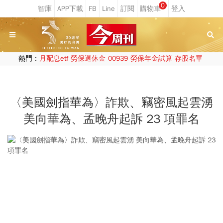
0
熱門：
月配息etf
勞保退休金
00939
勞保年金試算
存股名單
〈美國劍指華為〉詐欺、竊密風起雲湧
美向華為、孟晚舟起訴 23 項罪名