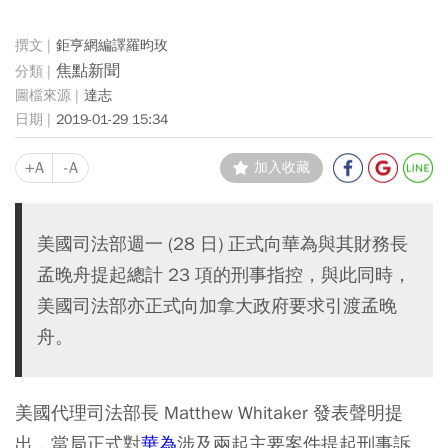
鉅亨網編譯羅昀玫
焦點新聞
達志
2019-01-29 15:34
+A
-A
加入收藏
美國司法部週一 (28 日) 正式向華為與其財務長
孟晚舟提起總計 23 項的刑事指控，與此同時，
美國司法部亦正式向加拿大政府要求引渡孟晚
舟。
美國代理司法部長 Matthew Whitaker 發表聲明提
出，當局正式對
華為
涉及兩起主要案件提起刑事訴