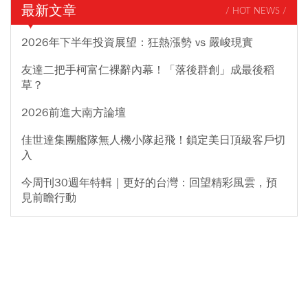
最新文章
/ HOT NEWS /
2026年下半年投資展望：狂熱漲勢 vs 嚴峻現實
友達二把手柯富仁裸辭內幕！「落後群創」成最後稻
草？
2026前進大南方論壇
佳世達集團艦隊無人機小隊起飛！鎖定美日頂級客戶切
入
今周刊30週年特輯｜更好的台灣：回望精彩風雲，預
見前瞻行動