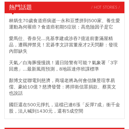
熱門話題
/ HOT STORIES /
林炳生70歲食道癌病逝…永和豆漿拼到500家、養生愛
運動為何罹癌？食道癌初期5症狀：高危險因子是它
愛馬仕、香奈兒...兆基李建成涉吞7億送前妻滿屋精
品，遭羈押禁見！宏碁李文詳當董座才2天閃辭：發現
內部缺失
天氣／白海豚慢慢跳！週日陸警有可能？氣象署「3字
回應」...最新風雨預測，8地區達停班課標準
顏博文從聯電到慈濟，商場老將為何會信陳昱瑄李易
儒、豪給10億？慈濟發聲：將捍衛信眾捐款、蔡英文
也說話
國巨還在500元掙扎，這檔已連6漲「反彈7成」衝千金
股，法人喊到1430元，還有5成空間