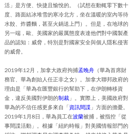
活」是方便、快捷且愉悅的。（試想在動輒零下數十
度、路面結冰堆雪的寒冷北方，坐在溫暖的室內等待
水餃、炸醬麵，甚至火鍋送上門）。但是，在地球的
另一端，歐、美國家的嚴厲態度表達他們對中國製產
品的認知：威脅，特別是對國家安全與個人隱私侵害
的威脅。
2019年12月，加拿大政府拘捕
孟晚舟
（華為首席財
務官、華為創始人任正非之女）。加拿大聯邦政府的
理由是「華為在匯豐銀行的幫助下，在伊朗轉移資
金，違反美國對伊朗的
制裁
」。實際上，美國政府對
華為的不信任感更多來自「
資訊間諜
」方面的擔憂。
2019年1月8日，華為員工在
波蘭
被捕，被指控「從
事間諜活動」。根據「紐約時報」對美國情報部門的