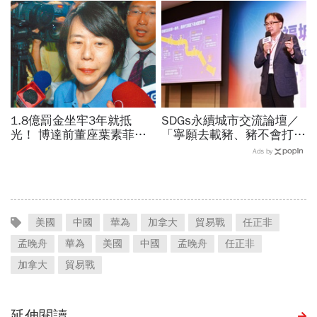
地的重擔解放
1.8億罰金坐牢3年就抵
SDGs永續城市交流論壇／
光！ 博達前董座葉素菲今
「寧願去載豬、豬不會打
出監快閃
1999」翻轉客運司機荒！
Ads by
桃園市4大倡議，重構公共
運輸DNA
美國
中國
華為
加拿大
貿易戰
任正非
孟晚舟
華為
美國
中國
孟晚舟
任正非
加拿大
貿易戰
延伸閱讀