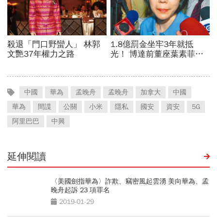
中國
華為
孟晚舟
孟晚舟
加拿大
中國
華為
間諜
公關
小米
隱私
國安
資安
5G
阿里巴巴
中興
延伸閱讀
〈美國劍指華為〉詐欺、竊密風起雲湧 美向華為、孟
晚舟起訴 23 項罪名
2019-01-29