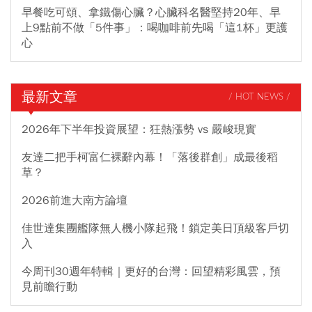
早餐吃可頌、拿鐵傷心臟？心臟科名醫堅持20年、早
上9點前不做「5件事」：喝咖啡前先喝「這1杯」更護
心
最新文章
/ HOT NEWS /
2026年下半年投資展望：狂熱漲勢 vs 嚴峻現實
友達二把手柯富仁裸辭內幕！「落後群創」成最後稻
草？
2026前進大南方論壇
佳世達集團艦隊無人機小隊起飛！鎖定美日頂級客戶切
入
今周刊30週年特輯｜更好的台灣：回望精彩風雲，預
見前瞻行動