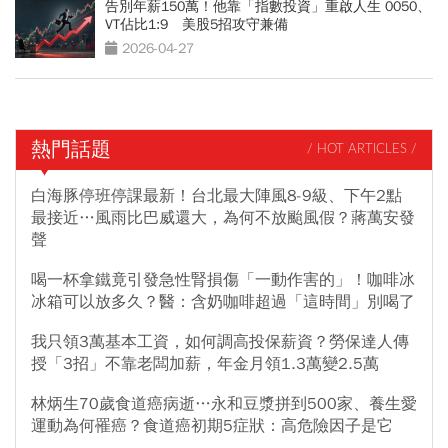
告別年薪150萬！他靠「指數投資」重啟人生 0050、
VT佔比1:9 美股5招攻守兼備
2026-04-27
熱門話題
/ HOT ARTICLES /
白海豚停班停課最新！台北最大陣風8-9級、下午2點
最接近…風雨比巴威還大，為何不放颱風假？蔣萬安發
聲
喝一杯拿鐵竟引發急性腎損傷「一動作害的」！咖啡冰
冰箱可以放多久？醫：含奶咖啡超過「這時間」別喝了
我只領3萬基本工資，如何調高投保薪資？勞保達人傳
授「3招」不靠老闆加薪，年金月領1.3萬變2.5萬
林炳生70歲食道癌病逝…永和豆漿拼到500家、養生愛
運動為何罹癌？食道癌初期5症狀：高危險因子是它