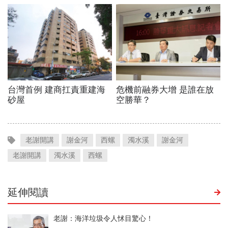
老謝開講
謝金河
西螺
濁水溪
謝金河
老謝開講
濁水溪
西螺
延伸閱讀
老謝：海洋垃圾令人怵目驚心！