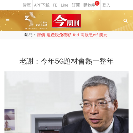
0
熱門：
房價
遺產稅免稅額
fed
高股息etf
美元
老謝：今年5G題材會熱一整年