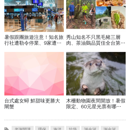
老謝開講
環保
海洋
垃圾
謝金河
謝金河