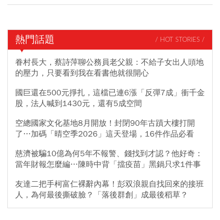
熱門話題
/ HOT STORIES /
眷村長大，蔡詩萍聊公務員老父親：不給子女出人頭地
的壓力，只要看到我在看書他就很開心
國巨還在500元掙扎，這檔已連6漲「反彈7成」衝千金
股，法人喊到1430元，還有5成空間
空總國家文化基地8月開放！封閉90年古蹟大樓打開
了…加碼「晴空季2026」這天登場，16件作品必看
慈濟被騙10億為何5年不報警、錢找到才認？他好奇：
當年財報怎麼編…陳時中背「擋疫苗」黑鍋只求1件事
友達二把手柯富仁裸辭內幕！彭双浪親自找回來的接班
人，為何最後撕破臉？「落後群創」成最後稻草？