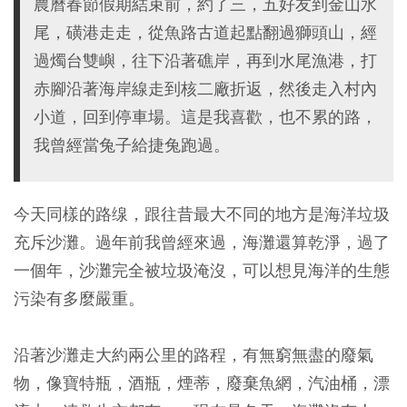
農曆春節假期結束前，約了三，五好友到金山水
尾，磺港走走，從魚路古道起點翻過獅頭山，經
過燭台雙嶼，往下沿著礁岸，再到水尾漁港，打
赤腳沿著海岸線走到核二廠折返，然後走入村內
小道，回到停車場。這是我喜歡，也不累的路，
我曾經當兔子給捷兔跑過。
今天同樣的路缐，跟往昔最大不同的地方是海洋垃圾
充斥沙灘。過年前我曾經來過，海灘還算乾淨，過了
一個年，沙灘完全被垃圾淹沒，可以想見海洋的生態
污染有多麼嚴重。
沿著沙灘走大約兩公里的路程，有無窮無盡的廢氣
物，像寶特瓶，酒瓶，煙蒂，廢棄魚網，汽油桶，漂