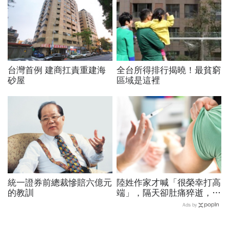
台灣首例 建商扛責重建海
全台所得排行揭曉！最貧窮
砂屋
區域是這裡
統一證券前總裁慘賠六億元
陸姓作家才喊「很榮幸打高
的教訓
端」，隔天卻肚痛猝逝，來
自馬來西亞的他積極參與社
Ads by
會運動