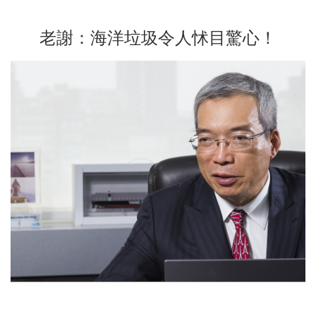
老謝：海洋垃圾令人怵目驚心！