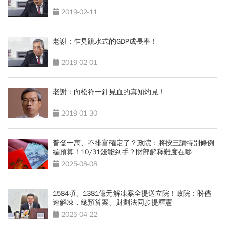
2019-02-11
老謝：乍見跳水式的GDP成長率！
2019-02-01
老謝：向松祚一針見血的真知灼見！
2019-01-30
普發一萬、不排富確定了？政院：將按三讀特別條例
編預算！10/31錢能到手？財部解釋難度在哪
2025-08-08
1584項、1381億元解凍案全提送立院！政院：盼儘
速解凍，總預算案、財劃法同步提釋憲
2025-04-22