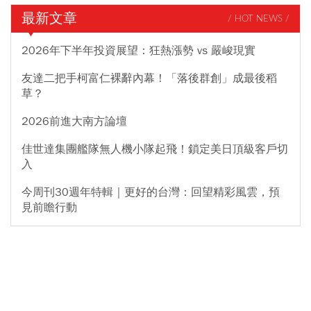
最新文章
/ HOT NEWS /
2026年下半年投資展望：狂熱漲勢 vs 嚴峻現實
友達二把手柯富仁裸辭內幕！「落後群創」成最後稻
草？
2026前進大南方論壇
佳世達集團艦隊無人機小隊起飛！鎖定美日頂級客戶切
入
今周刊30週年特輯｜更好的台灣：回望精彩風雲，預
見前瞻行動