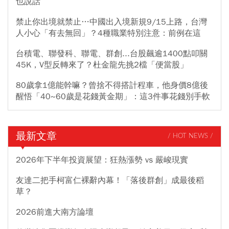
也說話
禁止你出境就禁止…中國出入境新規9/15上路，台灣
人小心「有去無回」？4種職業特別注意：前例在這
台積電、聯發科、聯電、群創...台股飆逾1400點叩關
45K，V型反轉來了？杜金龍先挑2檔「便當股」
80歲拿1億能幹嘛？曾捨不得搭計程車，他身價8億後
醒悟「40~60歲是花錢黃金期」：這3件事花錢別手軟
最新文章
/ HOT NEWS /
2026年下半年投資展望：狂熱漲勢 vs 嚴峻現實
友達二把手柯富仁裸辭內幕！「落後群創」成最後稻
草？
2026前進大南方論壇