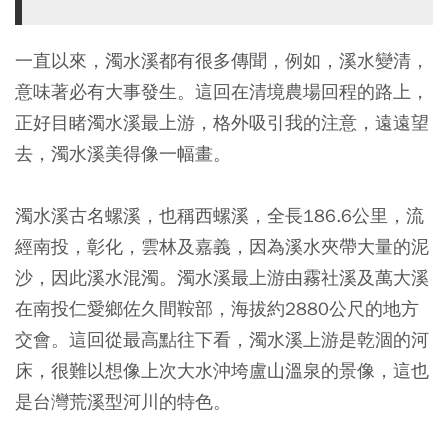
一直以來，濁水溪都有很多傳聞，例如，溪水變清，
意味著必有大事發生。這回在清境農場回程的路上，
正好目睹濁水溪最上游，格外吸引我的注意，遠遠望
去，濁水溪美得像一幅畫。
濁水溪古名螺溪，也稱西螺溪，全長186.6公里，流
經南投，彰化，雲林及嘉義，因為溪水夾帶大量的泥
沙，因此溪水混濁。濁水溪最上游由霧社溪及萬大溪
在南投仁愛鄉佐久間鞍部，海拔約2880公尺的地方
交會。這回從最高點往下看，濁水溪上游是乾涸的河
床，很難以想像上次大水沖垮盧山溫泉的景像，這也
是台灣荒溪型河川的特色。