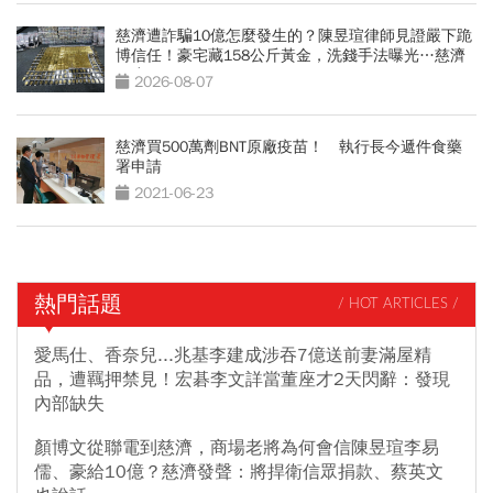
慈濟遭詐騙10億怎麼發生的？陳昱瑄律師見證嚴下跪
博信任！豪宅藏158公斤黃金，洗錢手法曝光…慈濟
回應了
2026-08-07
慈濟買500萬劑BNT原廠疫苗！ 執行長今遞件食藥
署申請
2021-06-23
熱門話題
/ HOT ARTICLES /
愛馬仕、香奈兒...兆基李建成涉吞7億送前妻滿屋精
品，遭羈押禁見！宏碁李文詳當董座才2天閃辭：發現
內部缺失
顏博文從聯電到慈濟，商場老將為何會信陳昱瑄李易
儒、豪給10億？慈濟發聲：將捍衛信眾捐款、蔡英文