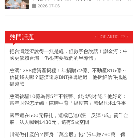
大誤算
2026-07-06
熱門話題
/ HOT ARTICLES /
把台灣經濟說得一無是處，但數字會說話！謝金河：中
國更依賴台灣「仍很需要我們的半導體」
慈濟1288億資產揭秘！年捐贈72億、不動產815億…
信徒錢去哪？慈濟還原BNT採購經過，他拆解信件批越
描越黑
慈濟被騙10億為何5年不報警、錢找到才認？他好奇：
當年財報怎麼編…陳時中背「擋疫苗」黑鍋只求1件事
國巨還在500元掙扎，這檔已連6漲「反彈7成」衝千金
股，法人喊到1430元，還有5成空間
川湖做什麼的？躋身「萬金股」抱1張年賺760萬！傳