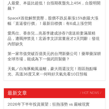
人最愛、本益比超低！台指期夜盤先上45K，台股明開
飆？
SpaceX首批解禁賣壓，股價不跌反暴漲15%創最大漲
幅「直逼發行價」！最新目標價：有6成上漲空間
愛馬仕、香奈兒...兆基李建成涉吞7億送前妻滿屋精
品，遭羈押禁見！宏碁李文詳當董座才2天閃辭：發現
內部缺失
第一家市值突破百億美元的台灣新藥公司！藥華藥深耕
全球市場，能成為下一個武田製藥？
天氣／白海豚颱風遠離，豪大雨還沒完！雨區熱點曝
光、高溫36度又來…何時好天氣先看10日預報
最新文章
/ HOT NEWS /
2026年下半年投資展望：狂熱漲勢 vs 嚴峻現實