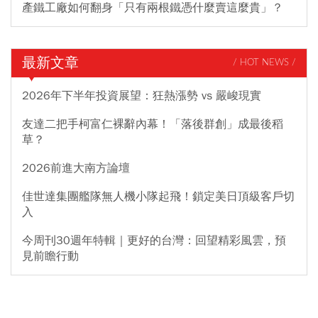
產鐵工廠如何翻身「只有兩根鐵憑什麼賣這麼貴」？
最新文章
/ HOT NEWS /
2026年下半年投資展望：狂熱漲勢 vs 嚴峻現實
友達二把手柯富仁裸辭內幕！「落後群創」成最後稻
草？
2026前進大南方論壇
佳世達集團艦隊無人機小隊起飛！鎖定美日頂級客戶切
入
今周刊30週年特輯｜更好的台灣：回望精彩風雲，預
見前瞻行動