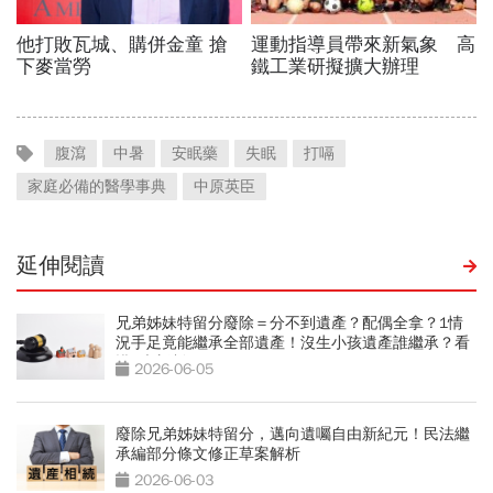
腹瀉
中暑
安眠藥
失眠
打嗝
家庭必備的醫學事典
中原英臣
延伸閱讀
兄弟姊妹特留分廢除＝分不到遺產？配偶全拿？1情
況手足竟能繼承全部遺產！沒生小孩遺產誰繼承？看
懂5大新制
2026-06-05
廢除兄弟姊妹特留分，邁向遺囑自由新紀元！民法繼
承編部分條文修正草案解析
2026-06-03