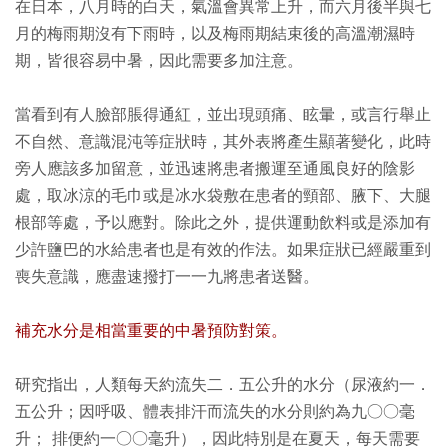
在日本，八月時的白天，氣溫會異常上升，而六月後半與七
月的梅雨期沒有下雨時，以及梅雨期結束後的高溫潮濕時
期，皆很容易中暑，因此需要多加注意。
當看到有人臉部脹得通紅，並出現頭痛、眩暈，或言行舉止
不自然、意識混沌等症狀時，其外表將產生顯著變化，此時
旁人應該多加留意，並迅速將患者搬運至通風良好的陰影
處，取冰涼的毛巾或是冰水袋敷在患者的頸部、腋下、大腿
根部等處，予以應對。除此之外，提供運動飲料或是添加有
少許鹽巴的水給患者也是有效的作法。如果症狀已經嚴重到
喪失意識，應盡速撥打一一九將患者送醫。
補充水分是相當重要的中暑預防對策。
研究指出，人類每天約流失二．五公升的水分（尿液約一．
五公升；因呼吸、體表排汗而流失的水分則約為九○○毫
升； 排便約一○○毫升），因此特別是在夏天，每天需要