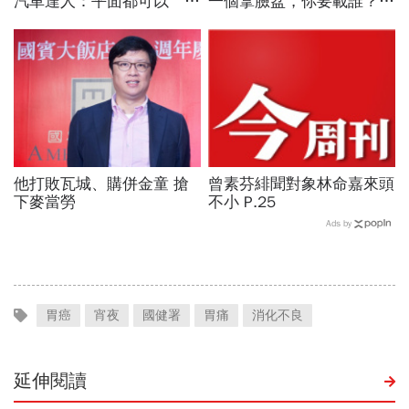
汽車達人：平面都可以 斜
一個拿臉盆，你要載誰？」
坡才有分！
一個計程車司機給我們上了
13年的MBA課
他打敗瓦城、購併金童 搶
曾素芬緋聞對象林命嘉來頭
下麥當勞
不小 P.25
Ads by
胃癌
宵夜
國健署
胃痛
消化不良
延伸閱讀