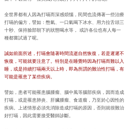
全世界都有人因為打嗝而深感煩惱，民間也流傳著一些治療
打嗝的偏方，譬如：憋氣、一口氣喝下冰水、用力拉舌頭三
十秒、保持臉部朝下的狀態喝水等， 或許各位也有人每一
種都嘗試過了呢。
誠如前面所述，打嗝會隨著時間流逝自然恢復，若是遲遲不
恢復，可能就要注意了。特別是在睡覺時因為打嗝而難以入
睡，或是持續打嗝兩天以上時，即為所謂的難治性打嗝，有
可能是罹患了某些疾病。
譬如，患者可能罹患腦腫瘤、腦中風等腦部疾病，因而造成
打嗝，或是罹患肺炎、肝臟腫瘤、食道瘤，乃至於心因性的
疾病。上述情形必須先消除造成打嗝的原因，否則就很難治
好打嗝，因此需要接受醫師診斷。