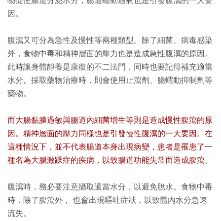
物促使腸道分泌水分，腸道蠕動過剩也是引發腹瀉的一大要
因。
腹瀉又可分為急性及慢性等兩種類型。除了細菌、病毒感染
外，食物中毒和精神層面的壓力也是造成急性腹瀉的原因。
此時讓身體靜養是康復的不二法門，同時也要記得補充適當
水分。採取藥物治療時，則會使用止瀉劑、腸蠕動抑制劑等
藥物。
而大腸黏膜過敏與腸道內細菌增生等則是造成慢性腹瀉的原
因。精神層面的壓力同樣也是引發慢性腹瀉的一大要因。在
這種情況下，並不代表腸道本身出現病變，患者是罹患了一
種名為大腸激躁症的疾病，以致腸道功能失常而造成腹瀉。
腹瀉時，務必要注意攝取適當水分，以避免脫水。食物中毒
時，除了腹瀉外， 也會出現嘔吐症狀，以致體內水分急速
流失。