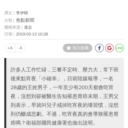
李伊晴
焦點新聞
達志
2019-02-13 10:26
+A
-A
加入收藏
許多人工作忙碌，三餐不定時、壓力大，常下班
後來點宵夜「小確幸」，日前陸媒報導，一名
28歲的王姓男子，一年至少有200天都會吃宵
夜，沒想到卻被醫生告知罹患胃癌末期，王男父
則表示，早就叫兒子戒掉吃宵夜的壞習慣，沒想
到仍釀成悲劇。不過，吃宵夜真的會導致罹患胃
癌嗎？衛福部國民健康署也做出說明。