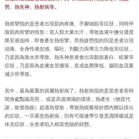
勞、熱失神、熱射病等。
熱痙攣指的是患者出現肌肉疼痛、手腳抽筋等症狀，同時伴
隨肌肉痙攣的情形；當人類大量出汗，導致血液中鹽分濃度
降至過低時，即會產生熱痙攣。而熱疲勞指的則是患者出現
頭痛、全身性倦怠感、嘔吐、判斷力與專注力降低等症狀，
乃是因為脫水所導致。熱失神患者會出現顏面蒼白、眩暈等
症狀，乃是因為皮膚血管擴張，造成血壓降低、腦部血流量
減少所導致。
其中，最為嚴重的就屬熱射病了。熱射病指的是當患者長時
間身處豔陽高照， 或是高溫潮濕的環境，熱產生（物質代
謝，散發熱能）超過熱發散，導致熱能蓄積於體內難以排出
的症狀。一旦罹患熱射病，則有可能連帶引發意識障礙或是
休克症狀，令患者陷入相當危險的狀態。