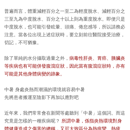
普遍而言，體重減輕百分之一至二為輕度脫水、減輕百分之
三至九為中度脫水、百分之十以上則為重度脫水。即便只是
中度脫水，也可能引發眩暈、頭痛、倦怠感等，所以請務必
注意。當各位出現上述症狀時，要立刻前往醫院接受治療，
切記，不可猶豫。
除了單純的水分攝取過量之外，
病毒性肝炎、胃癌、胰臟炎
等疾病也有可能併發腹瀉症狀，因此當有腹瀉症狀時，亦有
可能是其他身體病變的跡象。
中暑 身處炎熱而潮濕的環境就容易中暑
先將患者搬運至陰影下再加以應對吧
近年來，我們常常會在新聞等處聽到「中暑」這個詞。而這
究竟是怎樣的一種疾病呢？
所謂中暑，係指炎熱環境對身
體健康造成之傷害的總稱，又可大致區分為熱痙攣、熱疲