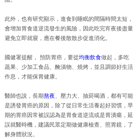
此外，也有研究顯示，進食到睡眠的間隔時間太短，
會增加胃食道逆流發生的風險，因此吃完宵夜後
盡量
避免立即就寢
，應在餐後散散步促進消化。
國健署提醒， 預防胃癌，要從
均衡飲食
做起，多吃
蔬果、少加工食品、醃漬物、燒烤，並且調節好生活
作息，才能保胃健康。
醫師也說，長期
熬夜
、壓力大、抽菸喝酒，都有可能
是誘發胃癌的原因，除了從日常生活養起好習慣，早
期的胃癌因常被誤認為是胃食道逆流或是胃潰瘍，延
誤就醫時機，建議民眾定期做健康檢查、照胃鏡，了
解身體狀況。