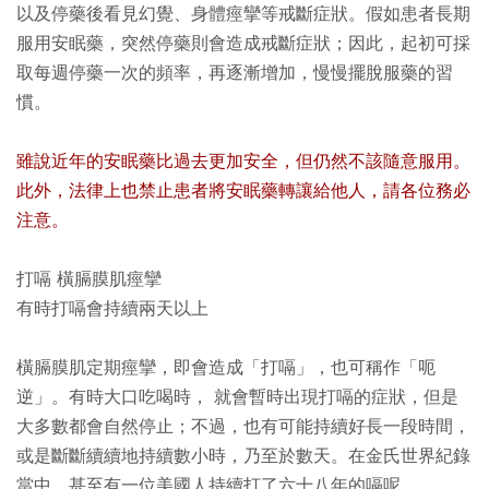
以及停藥後看見幻覺、身體痙攣等戒斷症狀。假如患者長期
服用安眠藥，突然停藥則會造成戒斷症狀；因此，起初可採
取每週停藥一次的頻率，再逐漸增加，慢慢擺脫服藥的習
慣。
雖說近年的安眠藥比過去更加安全，但仍然不該隨意服用。
此外，法律上也禁止患者將安眠藥轉讓給他人，請各位務必
注意。
打嗝 橫膈膜肌痙攣
有時打嗝會持續兩天以上
橫膈膜肌定期痙攣，即會造成「打嗝」，也可稱作「呃
逆」。有時大口吃喝時， 就會暫時出現打嗝的症狀，但是
大多數都會自然停止；不過，也有可能持續好長一段時間，
或是斷斷續續地持續數小時，乃至於數天。在金氏世界紀錄
當中，甚至有一位美國人持續打了六十八年的嗝呢。