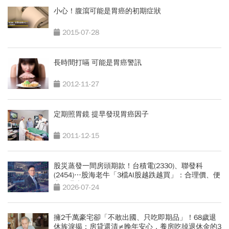
小心！腹瀉可能是胃癌的初期症狀
2015-07-28
長時間打嗝 可能是胃癌警訊
2012-11-27
定期照胃鏡 提早發現胃癌因子
2011-12-15
股災蒸發一間房頭期款！台積電(2330)、聯發科
(2454)…股海老牛「3檔AI股越跌越買」：合理價、便
宜價曝光
2026-07-24
擁2千萬豪宅卻「不敢出國、只吃即期品」！68歲退
休族淚揭：房貸還清≠晚年安心，養房吃掉退休金的3