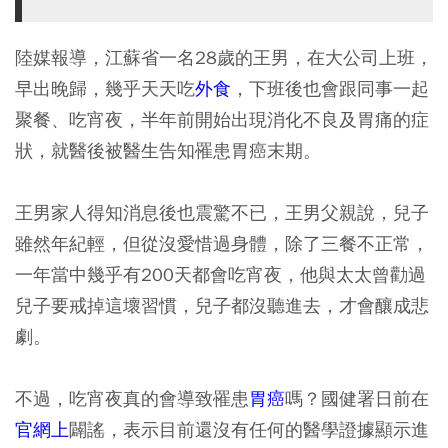
陸媒報導，江蘇省一名28歲的王男，在大公司上班，
早出晚歸，幾乎天天吃
外食
，下班後也會跟同事一起
聚餐、吃宵夜，半年前開始出現消化不良及胃痛的症
狀，就醫後被醫生告知罹患胃癌末期。
王男家人得知消息後也震驚不已，王男父親說，兒子
雖然年紀輕，但從沒愛惜過身體，除了三餐不正常，
一年當中幾乎有200天都會吃宵夜，他與太太曾勸過
兒子要戒掉這壞習慣，兒子都沒聽進去，才會釀成悲
劇。
不過，吃宵夜真的會導致罹患
胃癌
嗎？國健署日前在
官網上
闢謠，表示目前還沒有任何的醫學證據顯示進