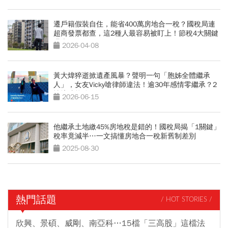
遷戶籍假裝自住，能省400萬房地合一稅？國稅局連
超商發票都查，這2種人最容易被盯上！節稅4大關鍵
曝光
2026-04-08
黃大煒猝逝掀遺產風暴？聲明一句「胞姊全體繼承
人」，女友Vicky嗆律師違法！逾30年感情零繼承？2
情境才能分
2026-06-15
他繼承土地繳45%房地稅是錯的！國稅局揭「1關鍵」
稅率竟減半…一文搞懂房地合一稅新舊制差別
2025-08-30
熱門話題
/ HOT STORIES /
欣興、景碩、威剛、南亞科…15檔「三高股」這檔法