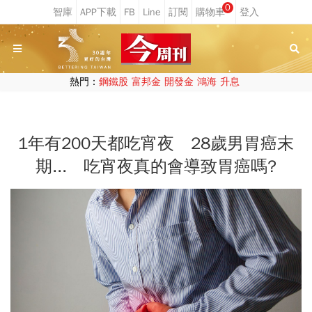
0
熱門：
鋼鐵股
富邦金
開發金
鴻海
升息
1年有200天都吃宵夜 28歲男胃癌末
期... 吃宵夜真的會導致胃癌嗎?