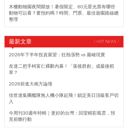
木柵動物園夜間開放！暑假限定、60元星光票有哪些
動物可以看？要預約嗎？時間、門票、最佳遊園路線總
整理
最新文章
/ HOT NEWS /
2026年下半年投資展望：狂熱漲勢 vs 嚴峻現實
友達二把手柯富仁裸辭內幕！「落後群創」成最後稻
草？
2026前進大南方論壇
佳世達集團艦隊無人機小隊起飛！鎖定美日頂級客戶切
入
今周刊30週年特輯｜更好的台灣：回望精彩風雲，預
見前瞻行動