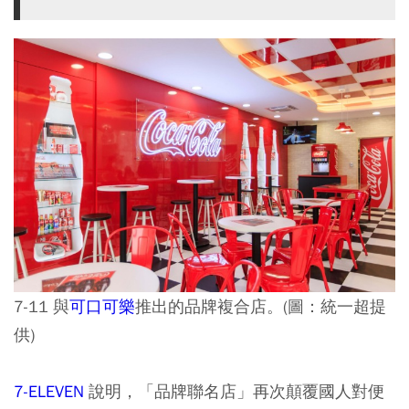
7-11 與
可口可樂
推出的品牌複合店。(圖：統一超提
供)
7-ELEVEN
說明，「品牌聯名店」再次顛覆國人對便