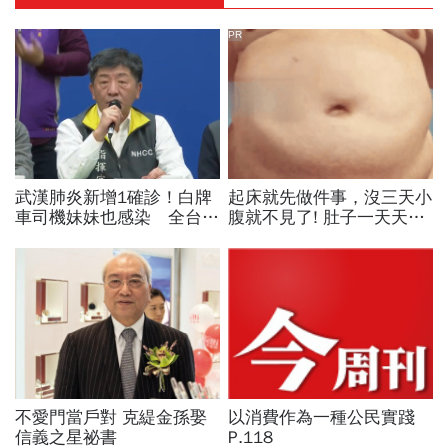
PR
武漢肺炎新增1確診！白牌
起床就先做件事，沒三天小
車司機妹妹也感染 全台累
腹就不見了! 肚子一天天變
積23例
小！
不愛門當戶對 克緹金孫娶
以消費作為一種公民實踐
信義之星祕書
P.118