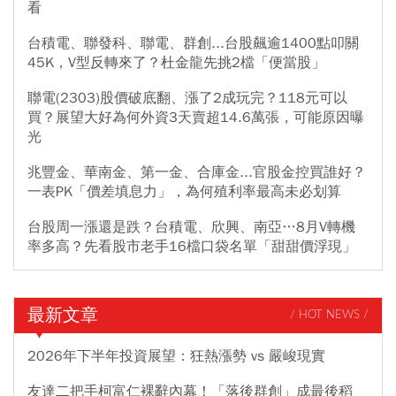
看
台積電、聯發科、聯電、群創...台股飆逾1400點叩關
45K，V型反轉來了？杜金龍先挑2檔「便當股」
聯電(2303)股價破底翻、漲了2成玩完？118元可以
買？展望大好為何外資3天賣超14.6萬張，可能原因曝
光
兆豐金、華南金、第一金、合庫金...官股金控買誰好？
一表PK「價差填息力」，為何殖利率最高未必划算
台股周一漲還是跌？台積電、欣興、南亞…8月V轉機
率多高？先看股市老手16檔口袋名單「甜甜價浮現」
最新文章
/ HOT NEWS /
2026年下半年投資展望：狂熱漲勢 vs 嚴峻現實
友達二把手柯富仁裸辭內幕！「落後群創」成最後稻