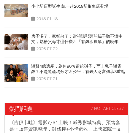
小七新店型誕生 統一超2018新形象店登場
2018-01-18
房子漲了，家卻散了：當視訊那頭的孫子聽不懂中
文，熟齡父母才懂什麼叫「有錢卻孤單」的晚年
2026-07-22
謝賢4億遺產，為何90％留給孫子，而非兒子謝霆
鋒？不是遺產均分才叫公平，有錢人財富傳承3重點
2026-07-21
熱門話題
/ HOT ARTICLES /
《吉伊卡哇》電影7/31上映！威秀影城特典、預售套
票…販售資訊整理，討伐棒+小卡必收、上映戲院一文