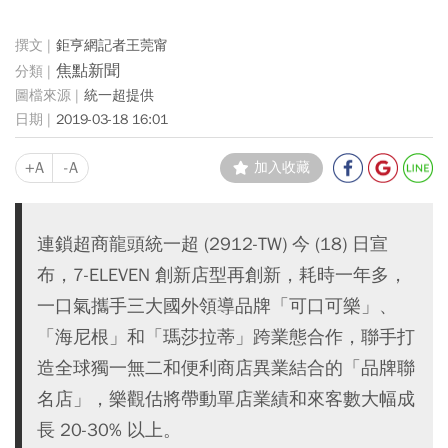
鉅亨網記者王莞甯
焦點新聞
統一超提供
2019-03-18 16:01
+A
-A
加入收藏
連鎖超商龍頭統一超 (2912-TW) 今 (18) 日宣
布，7-ELEVEN 創新店型再創新，耗時一年多，
一口氣攜手三大國外領導品牌「可口可樂」、
「海尼根」和「瑪莎拉蒂」跨業態合作，聯手打
造全球獨一無二和便利商店異業結合的「品牌聯
名店」，樂觀估將帶動單店業績和來客數大幅成
長 20-30% 以上。