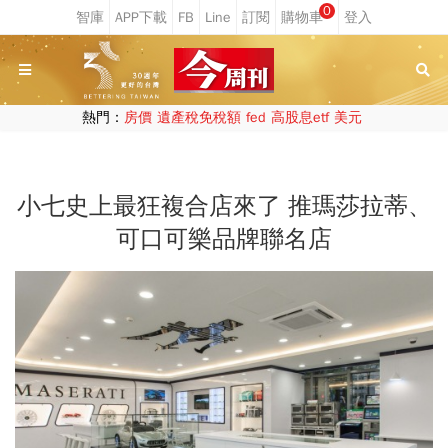
0
熱門：
房價
遺產稅免稅額
fed
高股息etf
美元
小七史上最狂複合店來了 推瑪莎拉蒂、
可口可樂品牌聯名店