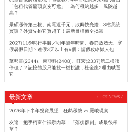
「包租代管龍頭岌岌可危」：為何租約越多，風險越
高？
景碩漲停第三根、南電返千元，欣興快亮燈...3檔我該
買誰？外資先挑它買超了！最新目標價全揭露
2027(116年)行事曆／明年過年時間、春節放幾天、寒
假暑假日期？連假3天以上有9個：請假攻略懶人包
華邦電(2344)、南亞科(2408)、旺宏(2337)第二根漲
停穩了？記憶體股只能挑一檔挑誰，杜金龍2理由喊選
它
最新文章
/ HOT NEWS /
2026年下半年投資展望：狂熱漲勢 vs 嚴峻現實
友達二把手柯富仁裸辭內幕！「落後群創」成最後稻
草？