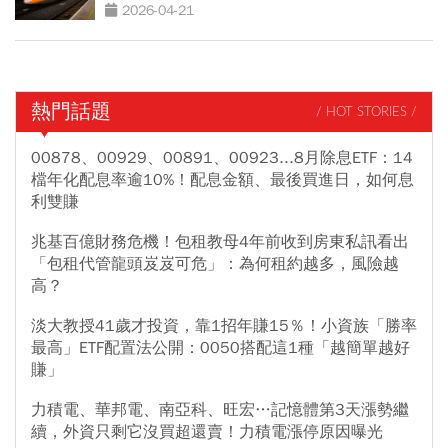
2026-04-21
熱門話題
/ HOT STORIES /
00878、00929、00891、00923...8月除息ETF：14
檔年化配息率逾10%！配息金額、最後買進日，如何息
利雙賺
兆基百億財務危機！包租教母4年前收到房東私訊看出
「包租代管龍頭岌岌可危」：為何租約越多，風險越
高？
淡大教授41歲才投資，靠1招年賺15％！小資族「勝率
最高」ETF配置法公開：0050搭配這1種「越簡單越好
賺」
力積電、華邦電、南亞科、旺宏…記憶體第3天漲勢繼
續，外資只剩它沒買超還賣！力積電漲停原因曝光