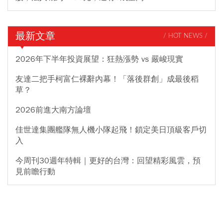
最新文章
/ HOT NEWS /
2026年下半年投資展望：狂熱漲勢 vs 嚴峻現實
友達二把手柯富仁裸辭內幕！「落後群創」成最後稻
草？
2026前進大南方論壇
佳世達集團艦隊無人機小隊起飛！鎖定美日頂級客戶切
入
今周刊30週年特輯｜更好的台灣：回望精彩風雲，預
見前瞻行動