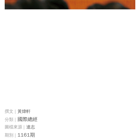
黃煒軒
國際總經
達志
1161期