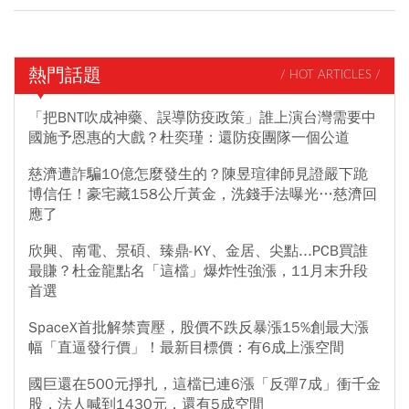
熱門話題
/ HOT ARTICLES /
「把BNT吹成神藥、誤導防疫政策」誰上演台灣需要中
國施予恩惠的大戲？杜奕瑾：還防疫團隊一個公道
慈濟遭詐騙10億怎麼發生的？陳昱瑄律師見證嚴下跪
博信任！豪宅藏158公斤黃金，洗錢手法曝光…慈濟回
應了
欣興、南電、景碩、臻鼎-KY、金居、尖點...PCB買誰
最賺？杜金龍點名「這檔」爆炸性強漲，11月末升段
首選
SpaceX首批解禁賣壓，股價不跌反暴漲15%創最大漲
幅「直逼發行價」！最新目標價：有6成上漲空間
國巨還在500元掙扎，這檔已連6漲「反彈7成」衝千金
股，法人喊到1430元，還有5成空間