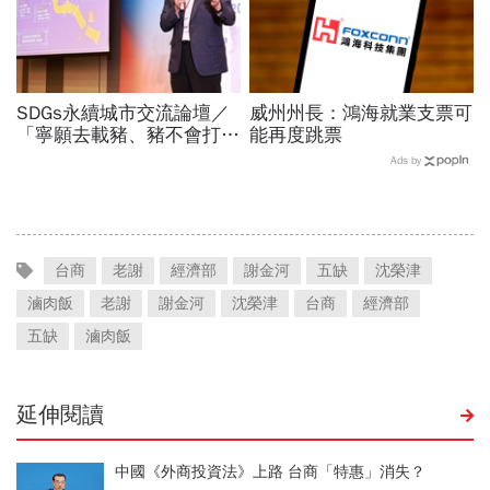
SDGs永續城市交流論壇／
威州州長：鴻海就業支票可
「寧願去載豬、豬不會打
能再度跳票
1999」翻轉客運司機荒！
Ads by
桃園市4大倡議，重構公共
運輸DNA
台商
老謝
經濟部
謝金河
五缺
沈榮津
滷肉飯
老謝
謝金河
沈榮津
台商
經濟部
五缺
滷肉飯
延伸閱讀
中國《外商投資法》上路 台商「特惠」消失？