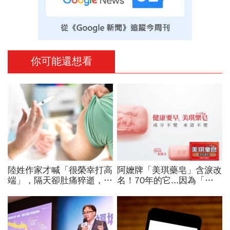
你可能還想看
陸姓作家才喊「很榮幸打高
阿嬤牌「美琪藥皂」含淚改
端」，隔天卻肚痛猝逝，來
名！70年的它...因為「一
自馬來西亞的他積極參與社
個字」被迫換裝
會運動