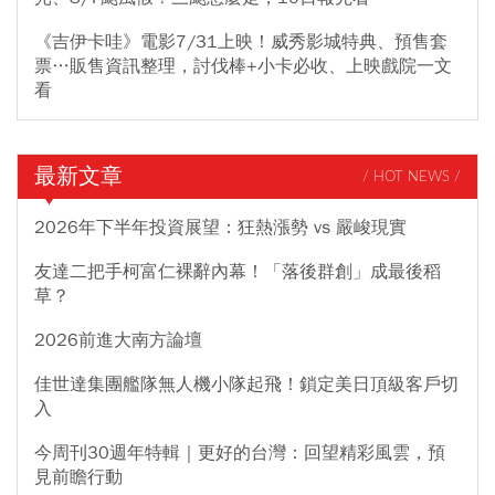
《吉伊卡哇》電影7/31上映！威秀影城特典、預售套
票…販售資訊整理，討伐棒+小卡必收、上映戲院一文
看
最新文章
/ HOT NEWS /
2026年下半年投資展望：狂熱漲勢 vs 嚴峻現實
友達二把手柯富仁裸辭內幕！「落後群創」成最後稻
草？
2026前進大南方論壇
佳世達集團艦隊無人機小隊起飛！鎖定美日頂級客戶切
入
今周刊30週年特輯｜更好的台灣：回望精彩風雲，預
見前瞻行動