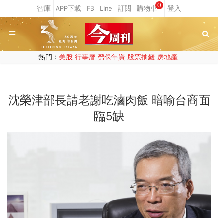
0
熱門：
美股
行事曆
勞保年資
股票抽籤
房地產
沈榮津部長請老謝吃滷肉飯 暗喻台商面
臨5缺