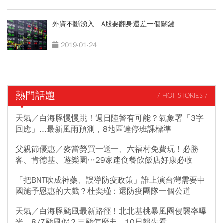
外資不斷湧入 A股要翻身還差一個關鍵
2019-01-24
熱門話題
/ HOT STORIES /
天氣／白海豚慢慢跳！週日陸警有可能？氣象署「3字
回應」...最新風雨預測，8地區達停班課標準
父親節優惠／麥當勞買一送一、六福村免費玩！必勝
客、肯德基、遊樂園…29家速食餐飲飯店好康必收
「把BNT吹成神藥、誤導防疫政策」誰上演台灣需要中
國施予恩惠的大戲？杜奕瑾：還防疫團隊一個公道
天氣／白海豚颱風最新路徑！北北基桃暴風圈侵襲率曝
光、8/7颱風假？三颱怎麼走，10日報先看