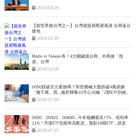
2019-03-20
【當世界搶台灣之一】台灣成貿易戰避風港 台商返台
搶地
2019-01-25
Made in Taiwan夯！4大關鍵讓台商、外商搶「投
資」台灣
2018-12-05
0050跌破百元要搶嗎？郭哲榮喊大盤跌破4萬就砸
「幾千萬」買...施昇輝曝10字心法喊「2類ETF別碰」
2026-07-29
0050、00922、00690...今年報酬最高77%、殖利率
11%！市值ETF也能有高配息，盤點16檔ETF：誰是
「息利雙收王」？
2026-07-27