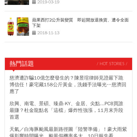
2019-03-19
蘋果西打2公升裝變質 即起開放退換貨、遭令全面
下架
2018-11-13
熱門話題
/ HOT STORIES /
慈濟遭詐騙10億怎麼發生的？陳昱瑄律師見證嚴下跪
博信任！豪宅藏158公斤黃金，洗錢手法曝光…慈濟回
應了
欣興、南電、景碩、臻鼎-KY、金居、尖點...PCB買誰
最賺？杜金龍點名「這檔」爆炸性強漲，11月末升段
首選
天氣／白海豚颱風最新路徑圖「陸警準備」！豪大雨紫
爆影響時間曝光，颱風假機率多大，10日報先看