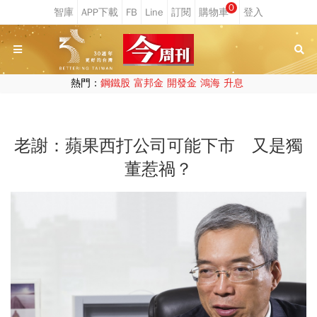
0
熱門：
鋼鐵股
富邦金
開發金
鴻海
升息
老謝：蘋果西打公司可能下市 又是獨
董惹禍？