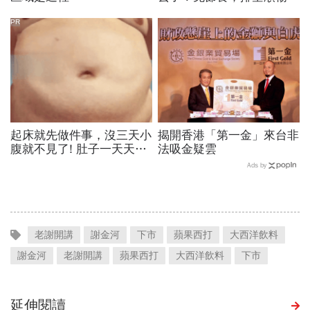
夠
PR
起床就先做件事，沒三天小
揭開香港「第一金」來台非
腹就不見了! 肚子一天天變
法吸金疑雲
小！
Ads by
老謝開講
謝金河
下市
蘋果西打
大西洋飲料
謝金河
老謝開講
蘋果西打
大西洋飲料
下市
延伸閱讀