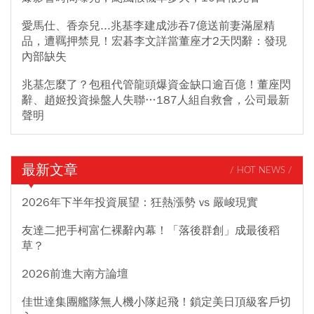
愛馬仕、香奈兒...兆基李建成涉吞7億送前妻滿屋精
品，遭羈押禁見！宏碁李文詳當董座才2天閃辭：發現
內部缺失
兆基怎麼了？包租代管龍頭爆資金缺口逾百億！董座閃
辭、趙姬投資操盤人失聯…187人組自救會，公司最新
聲明
最新文章
/ HOT NEWS /
2026年下半年投資展望：狂熱漲勢 vs 嚴峻現實
友達二把手柯富仁裸辭內幕！「落後群創」成最後稻
草？
2026前進大南方論壇
佳世達集團艦隊無人機小隊起飛！鎖定美日頂級客戶切