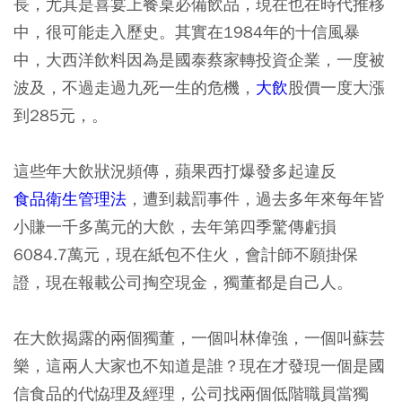
長，尤其是喜宴上餐桌必備飲品，現在也在時代推移
中，很可能走入歷史。其實在1984年的十信風暴
中，大西洋飲料因為是國泰蔡家轉投資企業，一度被
波及，不過走過九死一生的危機，
大飲
股價一度大漲
到285元，。
這些年大飲狀況頻傳，蘋果西打爆發多起違反
食品衛生管理法
，遭到裁罰事件，過去多年來每年皆
小賺一千多萬元的大飲，去年第四季驚傳虧損
6084.7萬元，現在紙包不住火，會計師不願掛保
證，現在報載公司掏空現金，獨董都是自己人。
在大飲揭露的兩個獨董，一個叫林偉強，一個叫蘇芸
樂，這兩人大家也不知道是誰？現在才發現一個是國
信食品的代恊理及經理，公司找兩個低階職員當獨