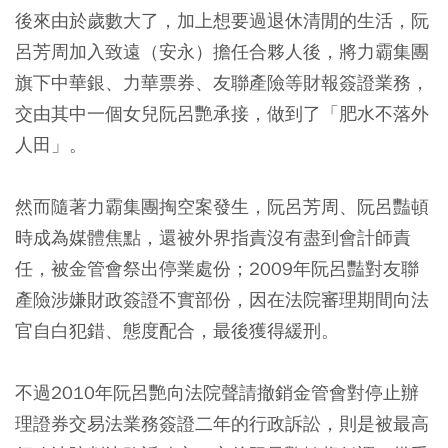
後來由於歲數大了，加上想要過退休清閒的生活，阮
呂芳周加入致遠（安永）擔任合夥人後，將力霸集團
旗下中華銀、力華票券、友聯產險等財報簽證業務，
交由其中一個女兒阮呂艷承接，做到了「肥水不落外
人田」。
然而隨著力霸集團掏空案發生，阮呂芳周、阮呂豔頓
時成為媒體焦點，還被外界指責沒有盡到會計師責
任，被金管會祭出停業處份；2009年阮呂豔對友聯
產險涉嫌財政簽證不實部份，因在法院審理期間向法
官自白犯錯、態度配合，最後獲得緩刑。
不過2010年阮呂艷向法院聲請撤銷金管會對停止辦
理證券交易法業務簽證二年的行政訴訟，則是被最高