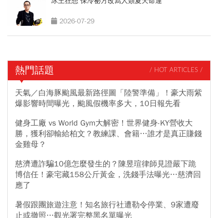
冰王狂想 保冷祕方改寫人類夏天命運
2026-07-29
熱門話題
/ HOT ARTICLES /
天氣／白海豚颱風最新路徑圖「陸警準備」！豪大雨紫
爆影響時間曝光，颱風假機率多大，10日報先看
健身工廠 vs World Gym大解密！世界健身-KY營收大
勝，獲利卻輸給柏文？教練課、會籍…誰才是真正賺錢
金雞母？
慈濟遭詐騙10億怎麼發生的？陳昱瑄律師見證嚴下跪
博信任！豪宅藏158公斤黃金，洗錢手法曝光…慈濟回
應了
暑假跟團旅遊注意！知名旅行社遭勒令停業、9家遭廢
止或撤照…觀光署完整黑名單曝光