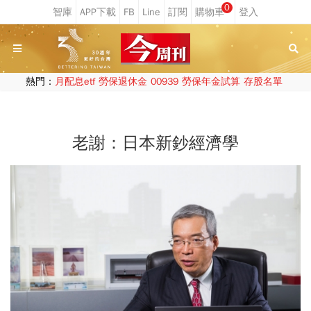
0
熱門：
月配息etf
勞保退休金
00939
勞保年金試算
存股名單
老謝：日本新鈔經濟學