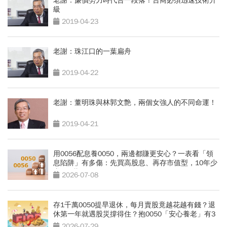
老謝：廉價勞力時代告一段落！台商必須迅速技術升
級
2019-04-23
老謝：珠江口的一葉扁舟
2019-04-22
老謝：董明珠與林郭文艶，兩個女強人的不同命運！
2019-04-21
用0056配息養0050，兩邊都賺更安心？一表看「領
息陷阱」有多傷：先買高股息、再存市值型，10年少
賺330萬
2026-07-08
存1千萬0050提早退休，每月賣股竟越花越有錢？退
休第一年就遇股災撐得住？抱0050「安心養老」有3
條件
2026-07-29