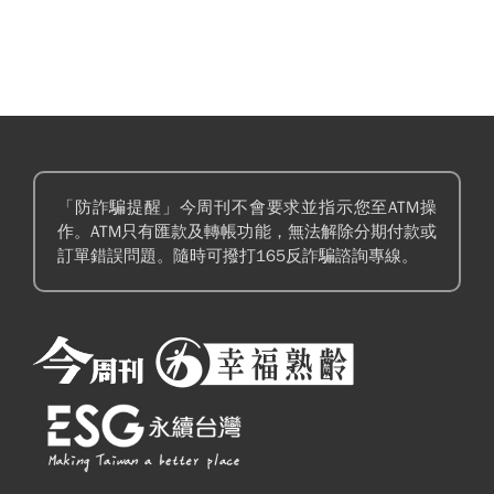
「防詐騙提醒」今周刊不會要求並指示您至ATM操
作。ATM只有匯款及轉帳功能，無法解除分期付款或
訂單錯誤問題。隨時可撥打165反詐騙諮詢專線。