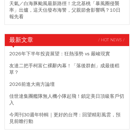
天氣／白海豚颱風最新路徑！北北基桃「暴風圈侵襲
率」出爐，這天估發布海警，父親節會影響嗎？10日
報先看
最新文章
/ HOT NEWS /
2026年下半年投資展望：狂熱漲勢 vs 嚴峻現實
友達二把手柯富仁裸辭內幕！「落後群創」成最後稻
草？
2026前進大南方論壇
佳世達集團艦隊無人機小隊起飛！鎖定美日頂級客戶切
入
今周刊30週年特輯｜更好的台灣：回望精彩風雲，預
見前瞻行動