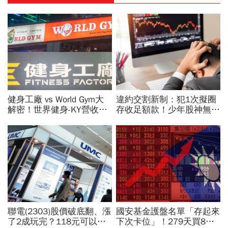
健身工廠 vs World Gym大
違約交割新制：犯1次擬圈
解密！世界健身-KY營收大
存收足額款！少年股神無本
勝，獲利卻輸給柏文？教練
當沖翻車、前7月飆百億…
課、會籍…誰才是真正賺錢
違約交割後果「想貸款都
金雞母？
難」
聯電(2303)股價破底翻、漲
國安基金護盤名單「存起來
了2成玩完？118元可以
下次卡位」！279天買8檔