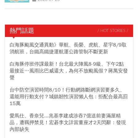
熱門話題
/ HOT STORIES /
白海豚颱風交通異動》華航、長榮、虎航、星宇8/9取
消航班，台鐵高鐵捷運航運公路管制不斷更新
白海豚停班停課最新！台北最大陣風8-9級、下午2點
最接近…風雨比巴威還大，為何不放颱風假？蔣萬安發
聲
台中防空演習時間8/10！行動網路斷網演習要多久、
還能用行動支付？城鎮韌性演習懶人包：拒配合最高罰
15萬
愛馬仕、香奈兒...兆基李建成涉吞7億送前妻滿屋精
品，遭羈押禁見！宏碁李文詳當董座才2天閃辭：發現
內部缺失