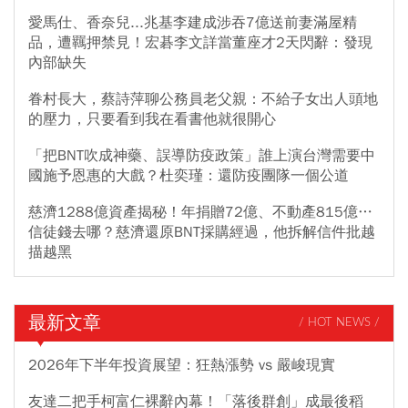
愛馬仕、香奈兒...兆基李建成涉吞7億送前妻滿屋精
品，遭羈押禁見！宏碁李文詳當董座才2天閃辭：發現
內部缺失
眷村長大，蔡詩萍聊公務員老父親：不給子女出人頭地
的壓力，只要看到我在看書他就很開心
「把BNT吹成神藥、誤導防疫政策」誰上演台灣需要中
國施予恩惠的大戲？杜奕瑾：還防疫團隊一個公道
慈濟1288億資產揭秘！年捐贈72億、不動產815億…
信徒錢去哪？慈濟還原BNT採購經過，他拆解信件批越
描越黑
最新文章
/ HOT NEWS /
2026年下半年投資展望：狂熱漲勢 vs 嚴峻現實
友達二把手柯富仁裸辭內幕！「落後群創」成最後稻