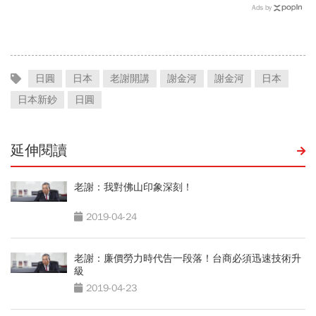
買？展望大好為何外資2天
翻倍賺百億：鴻海、台達
Ads by
賣超5.7萬張，可能原因曝
電...唯一金融股是它
光
日圓
日本
老謝開講
謝金河
謝金河
日本
日本新鈔
日圓
延伸閱讀
老謝：我對佛山印象深刻！
2019-04-24
老謝：廉價勞力時代告一段落！台商必須迅速技術升
級
2019-04-23