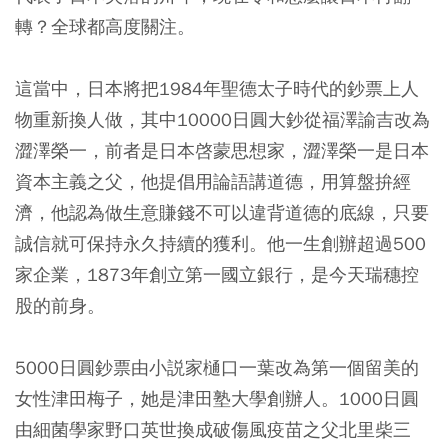
轉？全球都高度關注。
這當中，日本將把1984年聖德太子時代的鈔票上人
物重新換人做，其中10000日圓大鈔從福澤諭吉改為
澀澤榮一，前者是日本啓蒙思想家，澀澤榮一是日本
資本主義之父，他提倡用論語講道德，用算盤拚經
濟，他認為做生意賺錢不可以違背道德的底線，只要
誠信就可保持永久持續的獲利。他一生創辦超過500
家企業，1873年創立第一國立銀行，是今天瑞穗控
股的前身。
5000日圓鈔票由小説家樋口一葉改為第一個留美的
女性津田梅子，她是津田塾大學創辦人。1000日圓
由細菌學家野口英世換成破傷風疫苗之父北里柴三