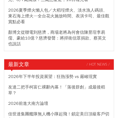
2026夏季煙火懶人包／大稻埕煙火、淡水漁人碼頭、
東石海上煙火…全台花火施放時間、表演卡司、最佳觀
賞點必看
顏博文從聯電到慈濟，商場老將為何會信陳昱瑄李易
儒、豪給10億？慈濟發聲：將捍衛信眾捐款、蔡英文
也說話
最新文章
/ HOT NEWS /
2026年下半年投資展望：狂熱漲勢 vs 嚴峻現實
友達二把手柯富仁裸辭內幕！「落後群創」成最後稻
草？
2026前進大南方論壇
佳世達集團艦隊無人機小隊起飛！鎖定美日頂級客戶切