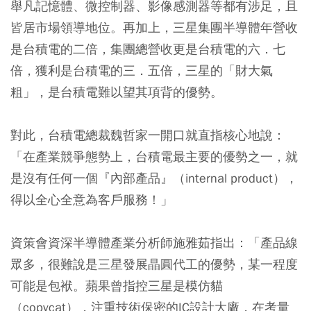
舉凡記憶體、微控制器、影像感測器等都有涉足，且
皆居市場領導地位。再加上，三星集團半導體年營收
是台積電的二倍，集團總營收更是台積電的六．七
倍，獲利是台積電的三．五倍，三星的「財大氣
粗」，是台積電難以望其項背的優勢。
對此，台積電總裁魏哲家一開口就直指核心地說：
「在產業競爭態勢上，台積電最主要的優勢之一，就
是沒有任何一個『內部產品』（internal product），
得以全心全意為客戶服務！」
資策會資深半導體產業分析師施雅茹指出：「產品線
眾多，很難說是三星發展晶圓代工的優勢，某一程度
可能是包袱。蘋果曾指控三星是模仿貓
（copycat），注重技術保密的IC設計大廠，在考量