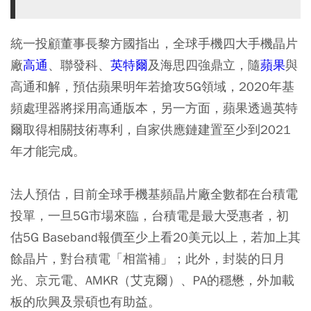
統一投顧董事長黎方國指出，全球手機四大手機晶片
廠
高通
、聯發科、
英特爾
及海思四強鼎立，隨
蘋果
與
高通和解，預估蘋果明年若搶攻5G領域，2020年基
頻處理器將採用高通版本，另一方面，蘋果透過英特
爾取得相關技術專利，自家供應鏈建置至少到2021
年才能完成。
法人預估，目前全球手機基頻晶片廠全數都在台積電
投單，一旦5G市場來臨，台積電是最大受惠者，初
估5G Baseband報價至少上看20美元以上，若加上其
餘晶片，對台積電「相當補」；此外，封裝的日月
光、京元電、AMKR（艾克爾）、PA的穩懋，外加載
板的欣興及景碩也有助益。