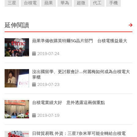
三星
台積電
蘋果
華為
超微
代工
手機
延伸閱讀
蘋果準備收購英特爾5G晶片部門 台積電獲益最大
2019-07-24
沒出國留學、更討厭會計...何麗梅如何成為台積電大
掌櫃
2019-07-23
台積電業績大好 意外透露這兩個重點
2019-07-19
日韓貿易戰 外資：三星7奈米單可能全轉給台積電