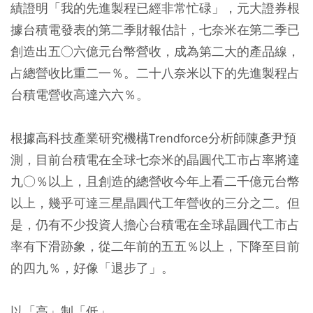
績證明「我的先進製程已經非常忙碌」，元大證券根
據台積電發表的第二季財報估計，七奈米在第二季已
創造出五○六億元台幣營收，成為第二大的產品線，
占總營收比重二一％。二十八奈米以下的先進製程占
台積電營收高達六六％。
根據高科技產業研究機構Trendforce分析師陳彥尹預
測，目前台積電在全球七奈米的晶圓代工市占率將達
九○％以上，且創造的總營收今年上看二千億元台幣
以上，幾乎可達三星晶圓代工年營收的三分之二。但
是，仍有不少投資人擔心台積電在全球晶圓代工市占
率有下滑跡象，從二年前的五五％以上，下降至目前
的四九％，好像「退步了」。
以「高」制「低」