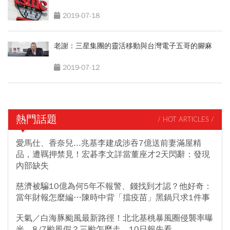
2019-07-18
老謝：三星集團的靈活移動與台灣電子五哥的腳麻
2019-07-12
熱門話題
/ HOT ARTICLES /
愛馬仕、香奈兒...兆基李建成涉吞7億送前妻滿屋精
品，遭羈押禁見！宏碁李文詳當董座才2天閃辭：發現
內部缺失
慈濟被騙10億為何5年不報警、錢找到才認？他好奇：
當年財報怎麼編…陳時中背「擋疫苗」黑鍋只求1件事
天氣／白海豚颱風最新路徑！北北基桃暴風圈侵襲率曝
光、8/7颱風假？三颱怎麼走，10日報先看