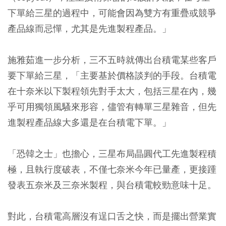
下單給三星的過程中，可能會因為雙方有重疊或競爭
產品線而忌憚，尤其是先進製程產品。」
施雅茹進一步分析，三不五時就傳出台積電某些客戶
要下單給三星，「主要基於價格談判的手段。台積電
在十奈米以下製程領先對手太大，包括三星在內，幾
乎可用獨領風騷來形容，儘管有轉單三星雜音，但先
進製程產品線大多還是在台積電下單。」
「恐韓之士」也擔心，三星布局晶圓代工先進製程積
極，且執行度破表，不僅七奈米今年已量產，更接踵
發表五奈米及三奈米製程，與台積電較勁意味十足。
對此，台積電高層沒有逞口舌之快，而是擺出營業實