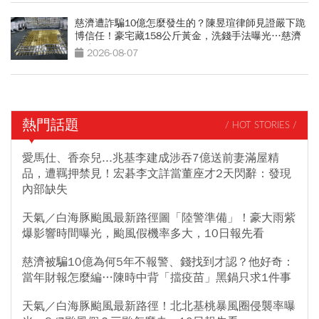
慈濟遭詐騙10億怎麼發生的？陳昱瑄律師見證嚴下跪
博信任！豪宅藏158公斤黃金，洗錢手法曝光…慈濟
回應了
2026-08-07
熱門話題
/ HOT STORIES /
愛馬仕、香奈兒...兆基李建成涉吞7億送前妻滿屋精
品，遭羈押禁見！宏碁李文詳當董座才2天閃辭：發現
內部缺失
天氣／白海豚颱風最新路徑圖「陸警準備」！豪大雨紫
爆影響時間曝光，颱風假機率多大，10日報先看
慈濟被騙10億為何5年不報警、錢找到才認？他好奇：
當年財報怎麼編…陳時中背「擋疫苗」黑鍋只求1件事
天氣／白海豚颱風最新路徑！北北基桃暴風圈侵襲率曝