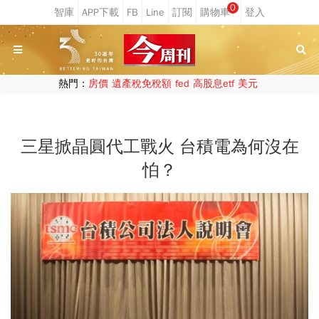
0
熱門：
房價
遺產稅免稅額
fed
高股息etf
美元
三星掀晶圓代工戰火 台積電為何沒在
怕？