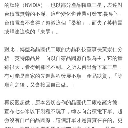
的輝達（NVIDIA），也以部分產品轉單三星，表達對
台積電無聲的不滿。這些變化也連帶引發市場擔心，
台積電會不會得了超微這個「桑榆」，而失了英特爾
或輝達這樣的「東隅」。
對此，轉型為晶圓代工廠的力晶科技董事長黃崇仁分
析，英特爾晶片一向以自家晶圓廠自製為主，它的量
雖很大，看得到卻吃不到。之所以傳出會下單三星，
有可能是自家的先進製程發展不順，產品缺貨，「等
順利之後，又會接回自己做。」
再反觀超微，原本密切合作的晶圓代工廠格羅方德，
宣布七奈米以下製程不玩了，轉以向台積電下單。超
微沒有自己的晶圓廠，這個訂單才是實實在在的。更