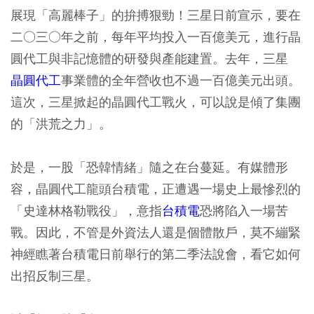
展現「高麗棒子」的拚搏狠勁！三星日前宣示，要在
二○三○年之前，每年平均投入一百億美元，進行晶
圓代工與非記憶體的研發與產能建置。去年，三星
晶圓代工
事業體的全年營收也不過一百億美元出頭。
這次，三星掀起的晶圓代工戰火，可以說是傾了集團
的「洪荒之力」。
於是，一股「恐韓情緒」隨之在台蔓延。有媒體形
容，晶圓代工龍頭台積電，正遭遇一場史上最慘烈的
「史達林格勒戰役」，意指
台積電
恐將陷入一場苦
戰。因此，不管是外資法人還是個體散戶，莫不繃緊
神經瞧著台積電日前舉行的第二季法說會，看它如何
出招反制三星。