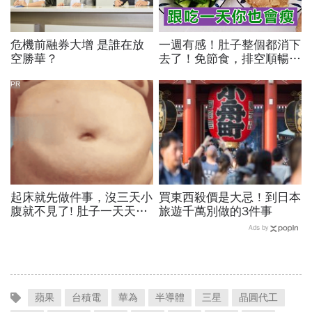
危機前融券大增 是誰在放
一週有感！肚子整個都消下
空勝華？
去了！免節食，排空順暢就
夠
PR
起床就先做件事，沒三天小
買東西殺價是大忌！到日本
腹就不見了! 肚子一天天變
旅遊千萬別做的3件事
小！
Ads by
蘋果
台積電
華為
半導體
三星
晶圓代工