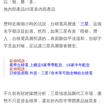
以「無」勝「多」
無內部產品VS眾多內部產品
歷時近兩個小時的法說，台積電高層連「
三星
」這個
名字都沒提起過。然而，如果三星有派「暗樁」潛
入，台積電高層所講的，表面聽似平淡溫和，但卻字
字見血封喉，足以讓三星高層寢食難安。
延伸閱讀 :
看齊台積電 上櫃這9家季季配息、18家半年配息
延伸閱讀 :
日韓貿易戰 外資：三星7奈米單可能全轉給台積電
不久前有財經媒體分析，三星強攻晶圓代工市場，優
勢不只是資金雄厚，還在於內部半導體產品線眾多，