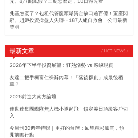
光、8/7颱風假？三颱怎麼走，10日報先看
兆基怎麼了？包租代管龍頭爆資金缺口逾百億！董座閃
辭、趙姬投資操盤人失聯…187人組自救會，公司最新
聲明
最新文章
/ HOT NEWS /
2026年下半年投資展望：狂熱漲勢 vs 嚴峻現實
友達二把手柯富仁裸辭內幕！「落後群創」成最後稻
草？
2026前進大南方論壇
佳世達集團艦隊無人機小隊起飛！鎖定美日頂級客戶切
入
今周刊30週年特輯｜更好的台灣：回望精彩風雲，預
見前瞻行動