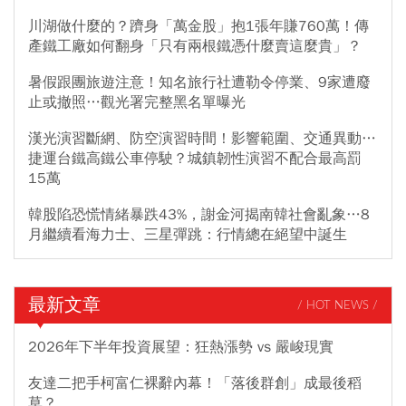
川湖做什麼的？躋身「萬金股」抱1張年賺760萬！傳
產鐵工廠如何翻身「只有兩根鐵憑什麼賣這麼貴」？
暑假跟團旅遊注意！知名旅行社遭勒令停業、9家遭廢
止或撤照…觀光署完整黑名單曝光
漢光演習斷網、防空演習時間！影響範圍、交通異動…
捷運台鐵高鐵公車停駛？城鎮韌性演習不配合最高罰
15萬
韓股陷恐慌情緒暴跌43%，謝金河揭南韓社會亂象…8
月繼續看海力士、三星彈跳：行情總在絕望中誕生
最新文章
/ HOT NEWS /
2026年下半年投資展望：狂熱漲勢 vs 嚴峻現實
友達二把手柯富仁裸辭內幕！「落後群創」成最後稻
草？