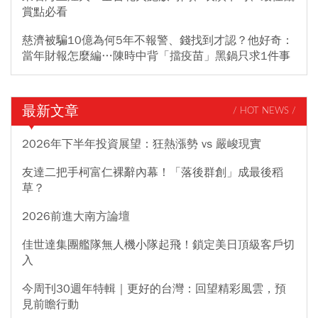
賞點必看
慈濟被騙10億為何5年不報警、錢找到才認？他好奇：
當年財報怎麼編…陳時中背「擋疫苗」黑鍋只求1件事
最新文章
/ HOT NEWS /
2026年下半年投資展望：狂熱漲勢 vs 嚴峻現實
友達二把手柯富仁裸辭內幕！「落後群創」成最後稻
草？
2026前進大南方論壇
佳世達集團艦隊無人機小隊起飛！鎖定美日頂級客戶切
入
今周刊30週年特輯｜更好的台灣：回望精彩風雲，預
見前瞻行動