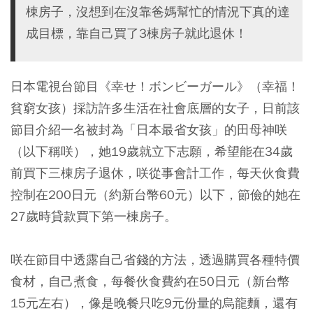
棟房子，沒想到在沒靠爸媽幫忙的情況下真的達
成目標，靠自己買了3棟房子就此退休！
日本電視台節目《幸せ！ボンビーガール》（幸福！
貧窮女孩）採訪許多生活在社會底層的女子，日前該
節目介紹一名被封為「日本最省女孩」的田母神咲
（以下稱咲），她19歲就立下志願，希望能在34歲
前買下三棟房子退休，咲從事會計工作，每天伙食費
控制在200日元（約新台幣60元）以下，節儉的她在
27歲時貸款買下第一棟房子。
咲在節目中透露自己省錢的方法，透過購買各種特價
食材，自己煮食，每餐伙食費約在50日元（新台幣
15元左右），像是晚餐只吃9元份量的烏龍麵，還有