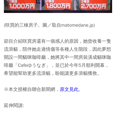
(咲買的三棟房子。圖／取自matomedane.jp)
節目介紹咲買房還有一個感人的原因，她曾收養一隻
流浪貓，陪伴她走過情傷等各種人生階段，因此夢想
開設一間貓咪咖啡廳，她將其中一間房裝潢成貓咪咖
啡廳「Cafeゆうなぎ」，並已於今年5月順利開幕，
希望能幫助更多流浪貓，盼能讓更多浪貓獲救。
※本文授權自聯合新聞網，
原文見此
。
延伸閱讀: