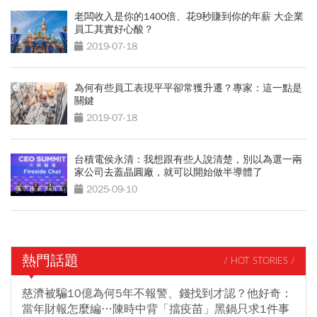
老闆收入是你的1400倍、花9秒賺到你的年薪 大企業
員工其實好心酸？
2019-07-18
為何有些員工表現平平卻常獲升遷？專家：這一點是
關鍵
2019-07-18
台積電侯永清：我想跟有些人說清楚，別以為選一兩
家公司去蓋晶圓廠，就可以開始做半導體了
2025-09-10
熱門話題
/ HOT STORIES /
慈濟被騙10億為何5年不報警、錢找到才認？他好奇：
當年財報怎麼編…陳時中背「擋疫苗」黑鍋只求1件事