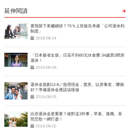
延伸閱讀
要我留下來繼續拚？75％上班族先考慮「公司退休利
制度」
2019-08-14
「日本最省女孩」日花不到60元伙食費 34歲買3間房
退休！
2019-08-09
退休金規劃12-8／急用現金，賣房、以房養老，哪個
好？準備退休金應該這樣做
2019-08-05
比存退休金更重要？做對這3件事，早衰、孤獨、長
照悲歌一網打盡！
2019-08-02