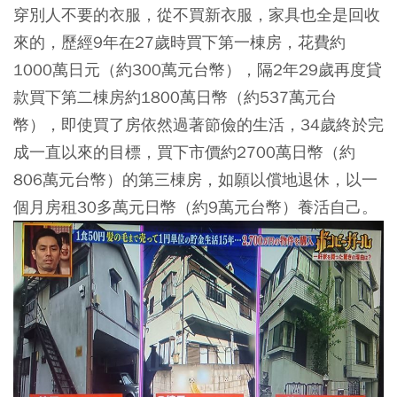
穿別人不要的衣服，從不買新衣服，家具也全是回收
來的，歷經9年在27歲時買下第一棟房，花費約
1000萬日元（約300萬元台幣），隔2年29歲再度貸
款買下第二棟房約1800萬日幣（約537萬元台
幣），即使買了房依然過著節儉的生活，34歲終於完
成一直以來的目標，買下市價約2700萬日幣（約
806萬元台幣）的第三棟房，如願以償地退休，以一
個月房租30多萬元日幣（約9萬元台幣）養活自己。