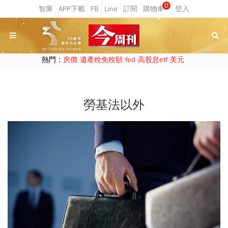
0
熱門：
房價
遺產稅免稅額
fed
高股息etf
美元
勞基法以外