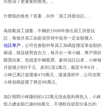
司扮演了更重要的角色。」
什麼樣的角色？答案，叫作「員工持股信託」。
為鼓勵員工儲蓄，中鋼於1998年推出員工持股信
託，每個月員工由薪資所得中提存一定金額撥入
信託專戶
，公司也會額外幫員工加碼提撥這筆金額的
兩成，就這樣勞資合力，每月出一筆小錢，專戶用於
購買自家、也就是中鋼股票。參與信託以來，小林每
月提撥少則5千元、多則1至2萬元，截至今年6月，
小林已累計提撥逾479萬元，漫漫過程中，公司也幫
小林加碼提撥了將近96萬元。
加計期間小林賺到的122萬元現金股利再投入，小林
投入總金額已逾698萬元，不僅較自提部分多出約