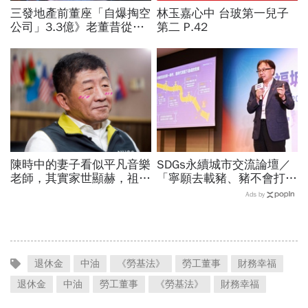
三發地產前董座「自爆掏空
林玉嘉心中 台玻第一兒子
公司」3.3億》老董昔從精
第二 P.42
神病院脫逃、董娘阻擋查
帳 這家獲利創6年新高的
公司怎麼了？
陳時中的妻子看似平凡音樂
SDGs永續城市交流論壇／
老師，其實家世顯赫，祖父
「寧願去載豬、豬不會打
創辦高醫！大學同學揭底
1999」翻轉客運司機荒！
Ads by
「陳時中戀愛史」
桃園市4大倡議，重構公共
運輸DNA
退休金
中油
《勞基法》
勞工董事
財務幸福
退休金
中油
勞工董事
《勞基法》
財務幸福