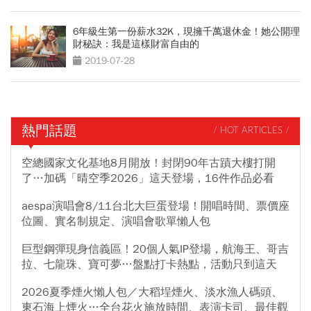
6年級生第一份薪水32K，現擁千萬退休金！她公開理
財秘訣：我是這樣財富自由的
2019-07-28
熱門話題
/ HOT ARTICLES /
空總國家文化基地8月開放！封閉90年古蹟大樓打開
了…加碼「晴空季2026」這天登場，16件作品必看
aespa演唱會8/11台北大巨蛋登場！開唱時間、票價座
位圖、實名制規定、演唱會歌單懶人包
巨型鋼彈現身信義區！20個人氣IP登場，航海王、哥吉
拉、七龍珠、寶可夢…盤點打卡熱點，活動只到這天
2026夏季煙火懶人包／大稻埕煙火、淡水漁人碼頭、
東石海上煙火…全台花火施放時間、表演卡司、最佳觀