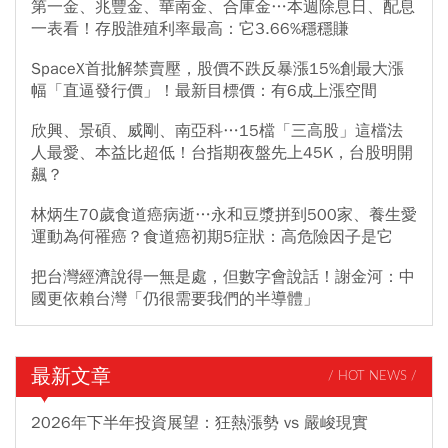
第一金、兆豐金、華南金、合庫金…本週除息日、配息
一表看！存股誰殖利率最高：它3.66%穩穩賺
SpaceX首批解禁賣壓，股價不跌反暴漲15%創最大漲
幅「直逼發行價」！最新目標價：有6成上漲空間
欣興、景碩、威剛、南亞科…15檔「三高股」這檔法
人最愛、本益比超低！台指期夜盤先上45K，台股明開
飆？
林炳生70歲食道癌病逝…永和豆漿拼到500家、養生愛
運動為何罹癌？食道癌初期5症狀：高危險因子是它
把台灣經濟說得一無是處，但數字會說話！謝金河：中
國更依賴台灣「仍很需要我們的半導體」
最新文章
/ HOT NEWS /
2026年下半年投資展望：狂熱漲勢 vs 嚴峻現實