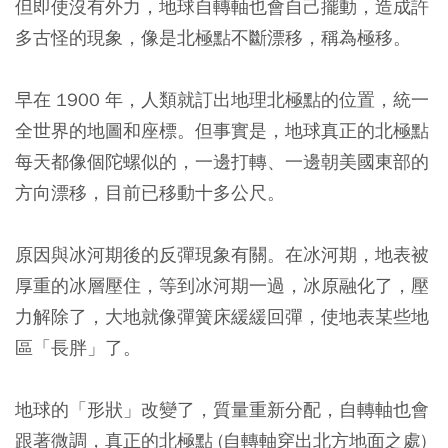
但即使沒有外力，地球自轉軸也會自己擺動，造成許
多古怪的現象，像是北極點不斷漂移，稱為極移。
早在 1900 年，人類就訂出地理北極點的位置，統一
全世界的地圖和座標。但事實是，地球真正的北極點
每天都像個陀螺似的，一邊打轉、一邊朝美國東部的
方向漂移，目前已移動十多公尺。
原因與冰河期後的反彈現象有關。在冰河期，地表被
厚重的冰層壓住，等到冰河期一過，冰原融化了，壓
力解除了，大地就像彈簧床緩緩回彈，使地表某些地
區「長胖」了。
地球的「形狀」改變了，質量重新分配，自轉軸也會
跟著微調，真正的北極點 (自轉軸穿出北方地面之處)