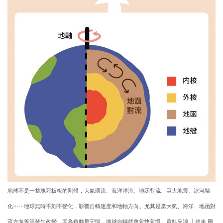
地球不是一整塊死板板的剛體，大氣環流、海洋洋流、地函對流、巨大地震、冰河融
化……地球無時不刻不變化，影響自轉速度和地軸方向。尤其是當大氣、海洋、地函對
流方向等等發生改變，因為角動量守恆，地球自轉就會忽快忽慢。資料來源 │趙丰 圖