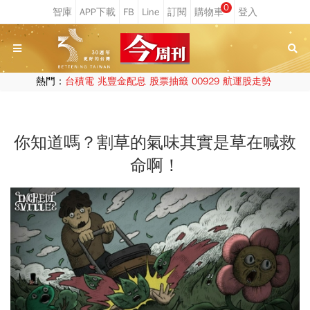
0
熱門：
台積電
兆豐金配息
股票抽籤
00929
航運股走勢
你知道嗎？割草的氣味其實是草在喊救
命啊！