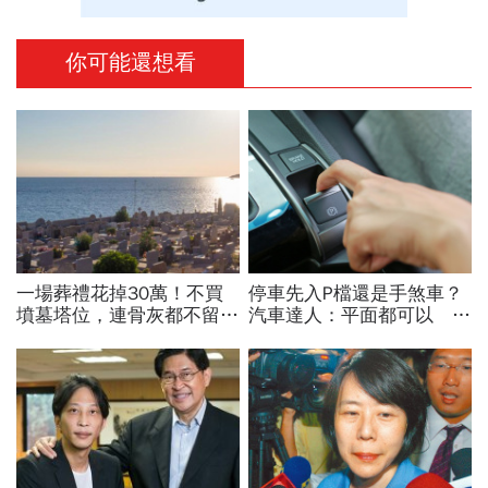
你可能還想看
一場葬禮花掉30萬！不買
停車先入P檔還是手煞車？
墳墓塔位，連骨灰都不留的
汽車達人：平面都可以 斜
「終極零葬」，讓子女從墓
坡才有分！
地的重擔解放