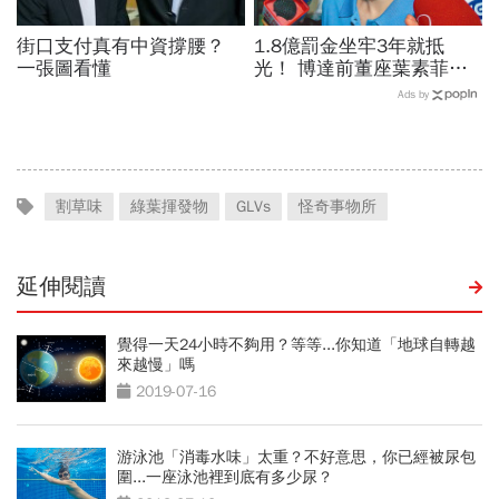
街口支付真有中資撐腰？
1.8億罰金坐牢3年就抵
一張圖看懂
光！ 博達前董座葉素菲今
出監快閃
Ads by
割草味
綠葉揮發物
GLVs
怪奇事物所
延伸閱讀
覺得一天24小時不夠用？等等...你知道「地球自轉越
來越慢」嗎
2019-07-16
游泳池「消毒水味」太重？不好意思，你已經被尿包
圍...一座泳池裡到底有多少尿？