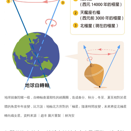
地球就像陀螺一樣，自轉軸會週期性的繞圈圈，造成春分、秋分，冬至、夏至相對於星
體的角度年年改變，比方說：地軸北方所對的「極星」隨著時間改變，未來將從北極星
轉向織女星。資料來源 │趙丰 圖片重製 │林洵安