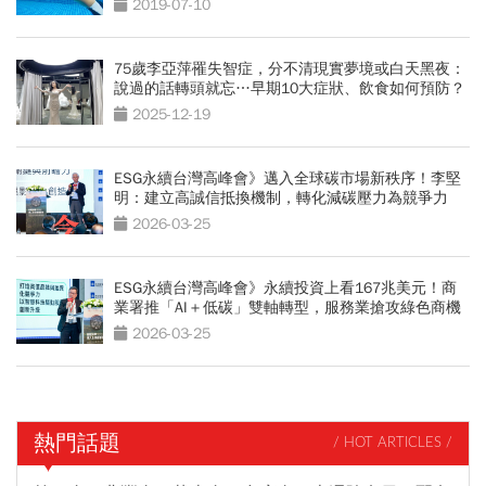
2019-07-10
75歲李亞萍罹失智症，分不清現實夢境或白天黑夜：
說過的話轉頭就忘…早期10大症狀、飲食如何預防？
2025-12-19
ESG永續台灣高峰會》邁入全球碳市場新秩序！李堅
明：建立高誠信抵換機制，轉化減碳壓力為競爭力
2026-03-25
ESG永續台灣高峰會》永續投資上看167兆美元！商
業署推「AI＋低碳」雙軸轉型，服務業搶攻綠色商機
2026-03-25
熱門話題
/ HOT ARTICLES /