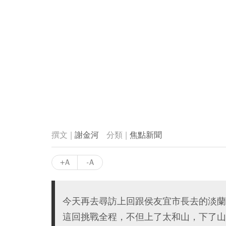
謝金河
焦點新聞
+A
-A
今天再去尋訪上回跟侯友宜市長去的淡蘭
這回挑戰全程，不但上了太和山，下了山