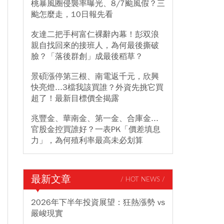
桃暴風圈侵襲率曝光、8/7颱風假？三
颱怎麼走，10日報先看
友達二把手柯富仁裸辭內幕！彭双浪
親自找回來的接班人，為何最後撕破
臉？「落後群創」成最後稻草？
景碩漲停第三根、南電返千元，欣興
快亮燈...3檔我該買誰？外資先挑它買
超了！最新目標價全揭露
兆豐金、華南金、第一金、合庫金...
官股金控買誰好？一表PK「價差填息
力」，為何殖利率最高未必划算
最新文章
/ HOT NEWS /
2026年下半年投資展望：狂熱漲勢 vs
嚴峻現實