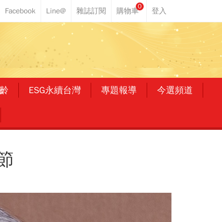
0
齡
ESG永續台灣
專題報導
今選頻道
節