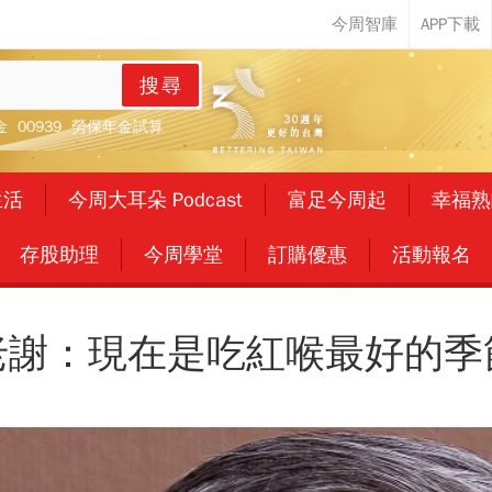
搜尋
金
00939
勞保年金試算
生活
今周大耳朵 Podcast
富足今周起
幸福熟
存股助理
今周學堂
訂購優惠
活動報名
老謝：現在是吃紅喉最好的季