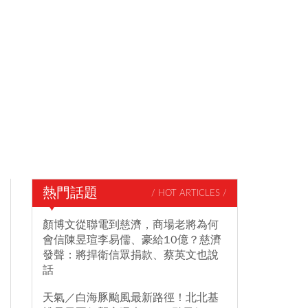
熱門話題
/ HOT ARTICLES /
顏博文從聯電到慈濟，商場老將為何
會信陳昱瑄李易儒、豪給10億？慈濟
發聲：將捍衛信眾捐款、蔡英文也說
話
天氣／白海豚颱風最新路徑！北北基