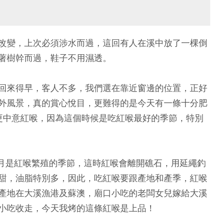
改變，上次必須涉水而過，這回有人在溪中放了一棵倒
著樹幹而過，鞋子不用濕透。
回來得早，客人不多，我們選在靠近窗邊的位置，正好
外風景，真的賞心悅目，更難得的是今天有一條十分肥
我更中意紅喉，因為這個時候是吃紅喉最好的季節，特別
2月是紅喉繁殖的季節，這時紅喉會離開礁石，用延繩釣
甜，油脂特別多，因此，吃紅喉要跟產地和產季，紅喉
產地在大溪漁港及蘇澳，廟口小吃的老闆女兒嫁給大溪
小吃收走，今天我烤的這條紅喉是上品！