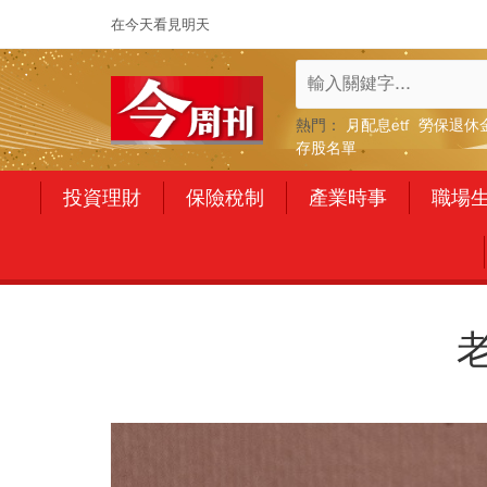
在今天看見明天
熱門：
月配息etf
勞保退休
存股名單
投資理財
保險稅制
產業時事
職場